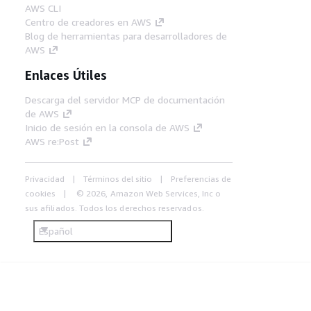
AWS CLI
Centro de creadores en AWS
Blog de herramientas para desarrolladores de
AWS
Enlaces Útiles
Descarga del servidor MCP de documentación
de AWS
Inicio de sesión en la consola de AWS
AWS re:Post
Privacidad
Términos del sitio
Preferencias de
cookies
© 2026, Amazon Web Services, Inc o
sus afiliados. Todos los derechos reservados.
Español