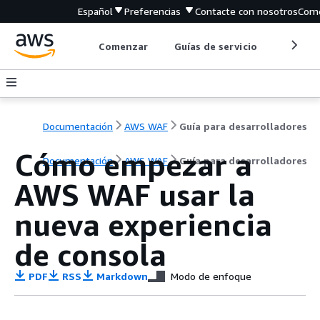
Español
Preferencias
Contacte con nosotros
Come
Comenzar
Guías de servicio
Herrami
Documentación
AWS WAF
Guía para desarrolladores
Cómo empezar a
Documentación
AWS WAF
Guía para desarrolladores
AWS WAF usar la
nueva experiencia
de consola
PDF
RSS
Markdown
Modo de enfoque