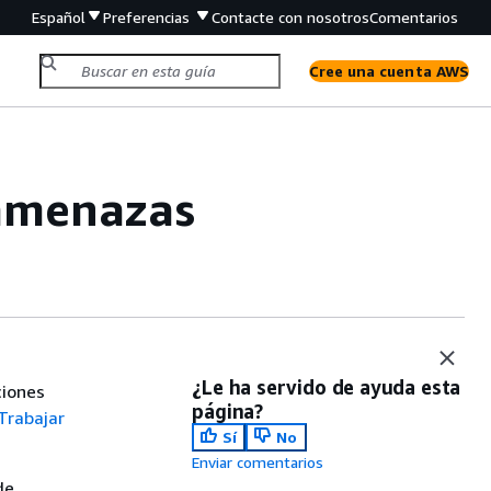
Español
Preferencias
Contacte con nosotros
Comentarios
Cree una cuenta AWS
 amenazas
¿Le ha servido de ayuda esta
ciones
página?
Trabajar
Sí
No
Enviar comentarios
de