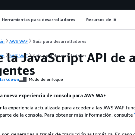
Herramientas para desarrolladores
Recursos de IA
ón
AWS WAF
Guía para desarrolladores
e la JavaScript API de
ón
AWS WAF
Guía para desarrolladores
gentes
arkdown
Modo de enfoque
a nueva experiencia de consola para AWS WAF
 la experiencia actualizada para acceder a las AWS WAF fun
parte de la consola. Para obtener más información, consulte
 son generadas a través de traducción automática. En caso 