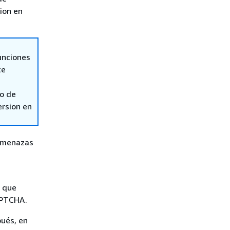
sion en
unciones
te
so de
ersion en
 amenazas
s que
APTCHA.
pués, en