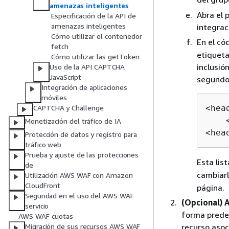
amenazas inteligentes
Abra el 
Especificación de la API de
amenazas inteligentes
integrac
Cómo utilizar el contenedor
En el có
fetch
etiqueta
Cómo utilizar las getToken
inclusió
Uso de la API CAPTCHA
JavaScript
segundo 
Integración de aplicaciones
móviles
<head
CAPTCHA y Challenge
    
Monetización del tráfico de IA
<hea
Protección de datos y registro para
tráfico web
Prueba y ajuste de las protecciones
Esta lis
de
cambiarl
Utilización AWS WAF con Amazon
CloudFront
página.
Seguridad en el uso del AWS WAF
(Opcional) 
servicio
forma predet
AWS WAF cuotas
recurso asoc
Migración de sus recursos AWS WAF