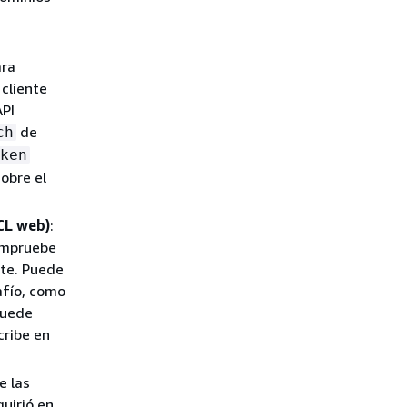
ara
cliente
API
de
ch
ken
obre el
CL web)
:
ompruebe
nte. Puede
afío, como
puede
cribe en
e las
uirió en