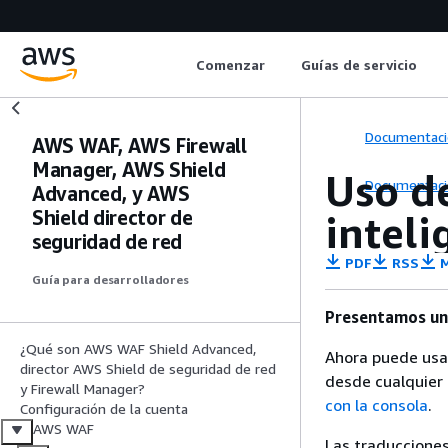
Comenzar
Guías de servicio
Documentaci
AWS WAF, AWS Firewall
Manager, AWS Shield
Uso d
Documentaci
Advanced, y AWS
Shield director de
inteli
seguridad de red
PDF
RSS
M
Guía para desarrolladores
Presentamos un
¿Qué son AWS WAF Shield Advanced,
Ahora puede usar
director AWS Shield de seguridad de red
desde cualquier 
y Firewall Manager?
con la consola
.
Configuración de la cuenta
AWS WAF
Las traducciones