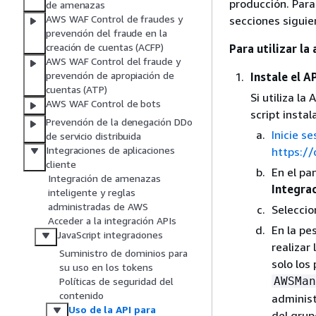
producción. Para
de amenazas
AWS WAF Control de fraudes y
secciones siguie
prevención del fraude en la
creación de cuentas (ACFP)
Para utilizar la
AWS WAF Control del fraude y
prevención de apropiación de
Instale el A
cuentas (ATP)
Si utiliza l
AWS WAF Control de bots
script insta
Prevención de la denegación DDo
Inicie 
de servicio distribuida
Integraciones de aplicaciones
https:/
cliente
En el pa
Integración de amenazas
Integrac
inteligente y reglas
administradas de AWS
Selecci
Acceder a la integración APIs
En la pe
JavaScript integraciones
realizar
Suministro de dominios para
solo los
su uso en los tokens
AWSMan
Políticas de seguridad del
contenido
administ
Uso de la API para
del grup