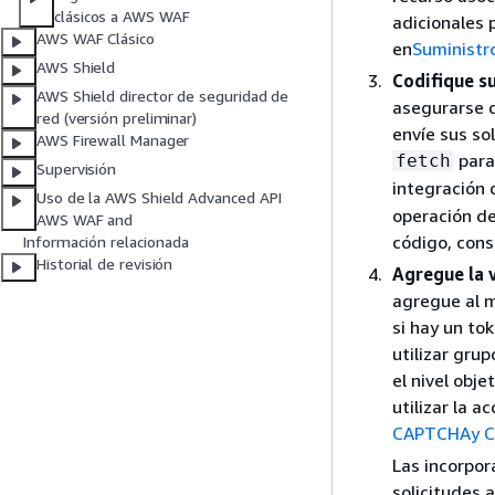
clásicos a AWS WAF
adicionales 
AWS WAF Clásico
en
Suministr
AWS Shield
Codifique s
AWS Shield director de seguridad de
asegurarse d
red (versión preliminar)
envíe sus sol
AWS Firewall Manager
para 
fetch
Supervisión
integración 
Uso de la AWS Shield Advanced API
operación de
AWS WAF and
código, cons
Información relacionada
Historial de revisión
Agregue la 
agregue al 
si hay un to
utilizar gru
el nivel obj
utilizar la 
CAPTCHAy C
Las incorpo
solicitudes 