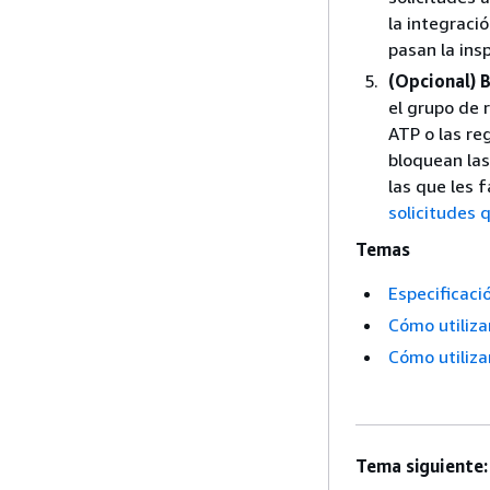
la integració
pasan la ins
(Opcional) B
el grupo de 
ATP o las re
bloquean las 
las que les 
solicitudes 
Temas
Especificaci
Cómo utiliza
Cómo utiliza
Tema siguiente: