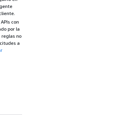
igente
cliente.
a APIs con
ado por la
s reglas no
icitudes a
r