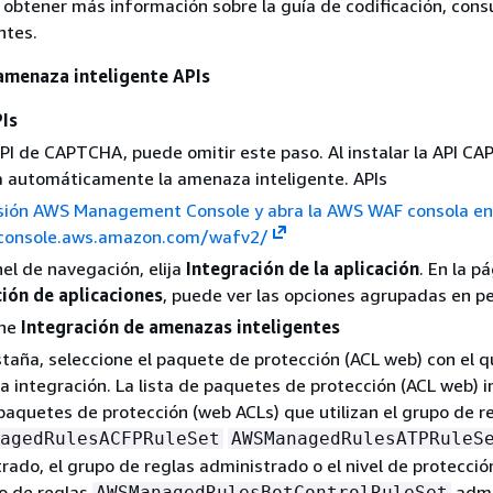
 obtener más información sobre la guía de codificación, consu
ntes.
 amenaza inteligente APIs
PIs
a API de CAPTCHA, puede omitir este paso. Al instalar la API C
la automáticamente la amenaza inteligente. APIs
sesión AWS Management Console y abra la AWS WAF consola e
/console.aws.amazon.com/wafv2/
nel de navegación, elija
Integración de la aplicación
. En la p
ión de aplicaciones
, puede ver las opciones agrupadas en p
one
Integración de amenazas inteligentes
staña, seleccione el paquete de protección (ACL web) con el 
 la integración. La lista de paquetes de protección (ACL web) i
 paquetes de protección (web ACLs) que utilizan el grupo de r
agedRulesACFPRuleSet
AWSManagedRulesATPRuleS
rado, el grupo de reglas administrado o el nivel de protecció
o de reglas
admi
AWSManagedRulesBotControlRuleSet