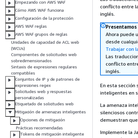
Empezando con AWS WAF
conflicto entre l
Cómo AWS WAF funciona
inglés.
Configuración de la protección
AWS WAF reglas
Presentamos 
Ahora puede u
AWS WAF grupos de reglas
desde cualqui
Unidades de capacidad de ACL web
(WCUs)
Trabajar con l
Componentes de solicitudes web
Las traduccio
sobredimensionados
conflicto entre
Sintaxis de expresiones regulares
inglés.
compatibles
Conjuntos de IP y de patrones de
En esta sección 
expresiones regex
Solicitudes web y respuestas
inteligentes en s
personalizadas
Etiquetado de solicitudes web
La amenaza intel
Mitigación de amenazas inteligentes
silenciosos cont
demuestran que 
Opciones de mitigación
Prácticas recomendadas
Implemente la Ja
Tokens de mitigación inteligente