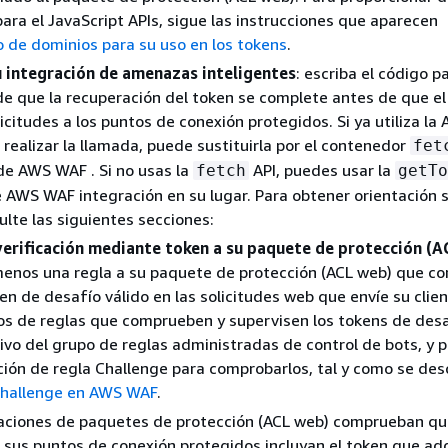
para el JavaScript APIs, sigue las instrucciones que aparecen
o de dominios para su uso en los tokens
.
u integración de amenazas inteligentes
: escriba el código p
e que la recuperación del token se complete antes de que el 
icitudes a los puntos de conexión protegidos. Si ya utiliza la 
realizar la llamada, puede sustituirla por el contenedor
fet
de AWS WAF . Si no usas la
API, puedes usar la
fetch
getTo
 AWS WAF integración en su lugar. Para obtener orientación s
ulte las siguientes secciones:
verificación mediante token a su paquete de protección (A
menos una regla a su paquete de protección (ACL web) que c
ken de desafío válido en las solicitudes web que envíe su clie
pos de reglas que comprueben y supervisen los tokens de des
etivo del grupo de reglas administradas de control de bots, y 
acción de regla Challenge para comprobarlos, tal y como se des
hallenge en AWS WAF
.
raciones de paquetes de protección (ACL web) comprueban qu
a sus puntos de conexión protegidos incluyan el token que adq