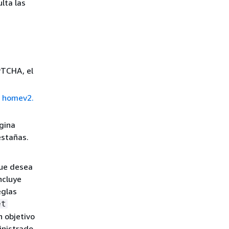
lta las
APTCHA, el
n homev2.
ágina
estañas.
que desea
ncluye
eglas
et
n objetivo
nistrado.