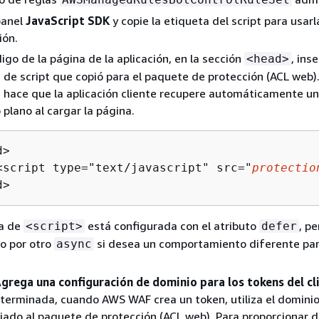
panel
JavaScript SDK
y copie la etiqueta del script para usarl
ión.
digo de la página de la aplicación, en la sección
, inse
<head>
 de script que copió para el paquete de protección (ACL web)
n hace que la aplicación cliente recupere automáticamente u
plano al cargar la página.
>

<script type="text/javascript" src="
protectio
d>
ta de
está configurada con el atributo
, p
<script>
defer
o por otro
si desea un comportamiento diferente par
async
Agrega una configuración de dominio para los tokens del cl
erminada, cuando AWS WAF crea un token, utiliza el dominio
iado al paquete de protección (ACL web). Para proporcionar 