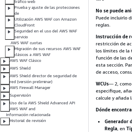
tráfico web
Prueba y ajuste de las protecciones
No se puede ani
de
Puede incluirlo 
Utilización AWS WAF con Amazon
reglas.
CloudFront
Seguridad en el uso del AWS WAF
Instrucción de r
servicio
AWS WAF cuotas
restricción de ac
Migración de sus recursos AWS WAF
los límites de la
clásicos a AWS WAF
función de las d
AWS WAF Clásico
esta sección. Pa
AWS Shield
de acceso, cons
AWS Shield director de seguridad de
red (versión preliminar)
WCUs
— 2, como 
AWS Firewall Manager
especifique, aña
Supervisión
calcule y añada 
Uso de la AWS Shield Advanced API
AWS WAF and
Dónde encontrar
Información relacionada
Historial de revisión
Generador d
Regla
, en
Ti