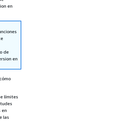
sion en
unciones
te
so de
ersion en
y cómo
e límites
itudes
s en
e las