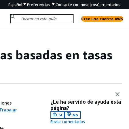
Español
Preferencias
Contacte con nosotros
Comentarios
Cree una cuenta AWS
las basadas en tasas
¿Le ha servido de ayuda esta
ciones
página?
Trabajar
Sí
No
Enviar comentarios
de