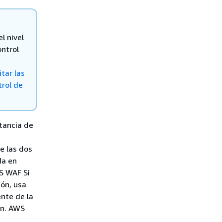
l nivel
ontrol
tar las
trol de
tancia de
e las dos
da en
WS WAF Si
ión, usa
ente de la
ón. AWS