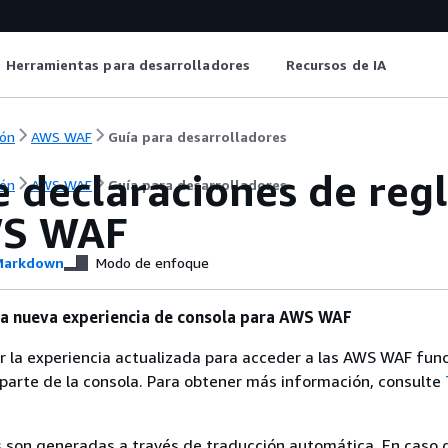
Herramientas para desarrolladores
Recursos de IA
ón
AWS WAF
Guía para desarrolladores
 declaraciones de reg
ón
AWS WAF
Guía para desarrolladores
WS WAF
arkdown
Modo de enfoque
a nueva experiencia de consola para AWS WAF
 la experiencia actualizada para acceder a las AWS WAF fun
parte de la consola. Para obtener más información, consulte
 son generadas a través de traducción automática. En caso 