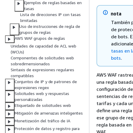
Ejemplos de reglas basadas en
tasas
nota
Lista de direcciones IP con tasas
limitadas
También p
Uso de instrucciones de regla de
de protec
grupos de reglas
de bots. E
AWS WAF grupos de reglas
adicional
Unidades de capacidad de ACL web
tasas en l
(WCUs)
bots
.
Componentes de solicitudes web
sobredimensionados
Sintaxis de expresiones regulares
AWS WAF rastrea 
compatibles
una regla basada
Conjuntos de IP y de patrones de
expresiones regex
configuración de
Solicitudes web y respuestas
sentencias de re
personalizadas
tarifas y cada u
Etiquetado de solicitudes web
define una regla
Mitigación de amenazas inteligentes
ese grupo de reg
Monetización del tráfico de IA
regla basada en 
Protección de datos y registro para
WAF