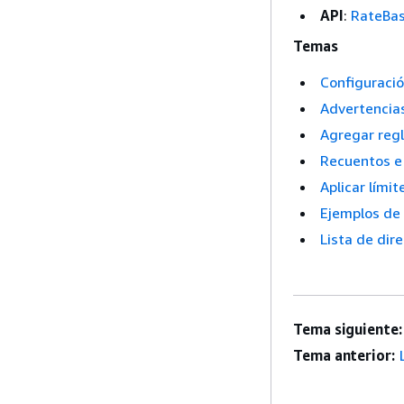
API
:
RateBa
Temas
Configuració
Advertencia
Agregar reg
Recuentos e 
Aplicar lími
Ejemplos de
Lista de dir
Tema siguiente:
Tema anterior: