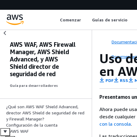
Comenzar
Guías de servicio
Documentaci
AWS WAF, AWS Firewall
Manager, AWS Shield
Uso de
Documentaci
Advanced, y AWS
Shield director de
en A
seguridad de red
PDF
RSS
M
Guía para desarrolladores
Presentamos un
¿Qué son AWS WAF Shield Advanced,
Ahora puede usar
director AWS Shield de seguridad de red
desde cualquier 
y Firewall Manager?
con la consola
.
Configuración de la cuenta
AWS WAF
Las traducciones