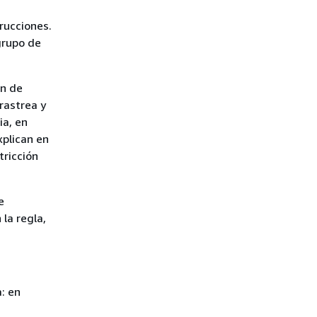
trucciones.
grupo de
ón de
 rastrea y
ia, en
xplican en
tricción
e
la regla,
: en