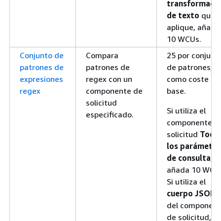
transformaci
de texto
que
aplique, añada
10 WCUs.
Conjunto de
Compara
25 por conjunt
patrones de
patrones de
de patrones,
expresiones
regex con un
como coste
regex
componente de
base.
solicitud
Si utiliza el
especificado.
componente d
solicitud
Todo
los parámetro
de consulta
,
añada 10 WCU
Si utiliza el
cuerpo JSON
del componen
de solicitud,