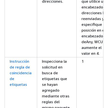
direcciones.
que utilice un
encabezado c
direcciones IP
reenviadas y
especifique un
posición en el
encabezado
deAny, WCUs
aumente el
valor en 4.
Instrucción
Inspecciona la
1
de regla de
solicitud en
coincidencia
busca de
de
etiquetas que
etiquetas
se hayan
agregado
mediante otras
reglas del
mismo paquete