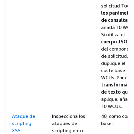
solicitud
Todo
los parámetro
de consulta
,
añada 10 WCU
Si utiliza el
cuerpo JSON
del componen
de solicitud,
duplique el
coste base
WCUs. Por cad
transformaci
de texto
que
aplique, añada
10 WCUs.
Ataque de
Inspecciona los
40, como cost
scripting
ataques de
base.
XSS
scripting entre