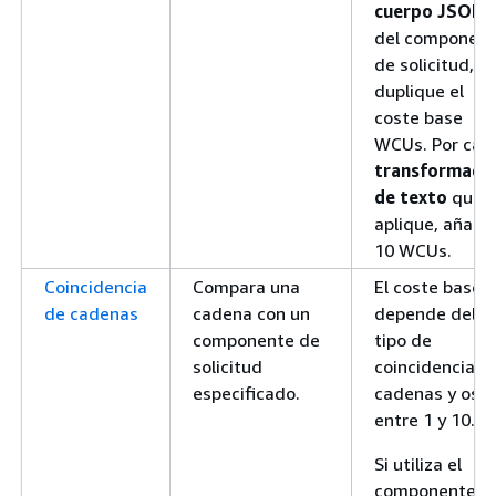
cuerpo JSON
del componen
de solicitud,
duplique el
coste base
WCUs. Por cad
transformaci
de texto
que
aplique, añada
10 WCUs.
Coincidencia
Compara una
El coste base
de cadenas
cadena con un
depende del
componente de
tipo de
solicitud
coincidencia d
especificado.
cadenas y osci
entre 1 y 10.
Si utiliza el
componente d