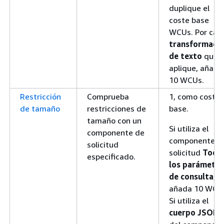
duplique el
coste base
WCUs. Por cad
transformaci
de texto
que
aplique, añada
10 WCUs.
Restricción
Comprueba
1, como coste
de tamaño
restricciones de
base.
tamaño con un
Si utiliza el
componente de
componente d
solicitud
solicitud
Todo
especificado.
los parámetro
de consulta
,
añada 10 WCU
Si utiliza el
cuerpo JSON