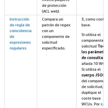
de protección
(ACL web).
Instrucción
Compara un
3, como coste
de regla de
patrón de regex
base.
coincidencia
con un
Si utiliza el
de
componente de
componente d
expresiones
solicitud
solicitud
Todo
regulares
especificado.
los parámetro
de consulta
,
añada 10 WCU
Si utiliza el
cuerpo JSON
del componen
de solicitud,
duplique el
coste base
WCUs. Por cad