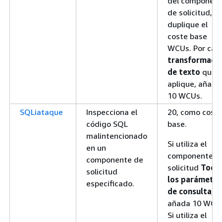
del componen
de solicitud,
duplique el
coste base
WCUs. Por cad
transformaci
de texto
que
aplique, añada
10 WCUs.
SQLiataque
Inspecciona el
20, como cost
código SQL
base.
malintencionado
Si utiliza el
en un
componente d
componente de
solicitud
Todo
solicitud
los parámetro
especificado.
de consulta
,
añada 10 WCU
Si utiliza el