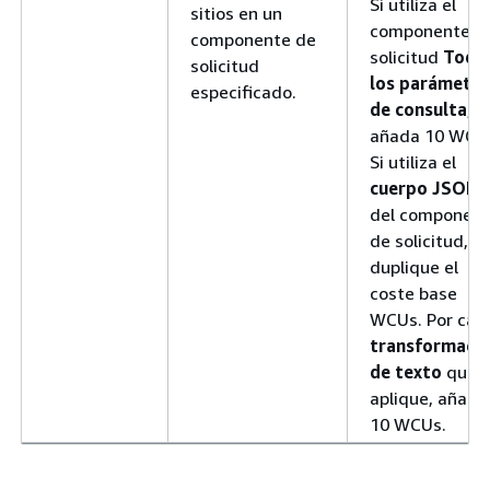
Si utiliza el
sitios en un
componente d
componente de
solicitud
Todo
solicitud
los parámetro
especificado.
de consulta
,
añada 10 WCU
Si utiliza el
cuerpo JSON
del componen
de solicitud,
duplique el
coste base
WCUs. Por cad
transformaci
de texto
que
aplique, añada
10 WCUs.