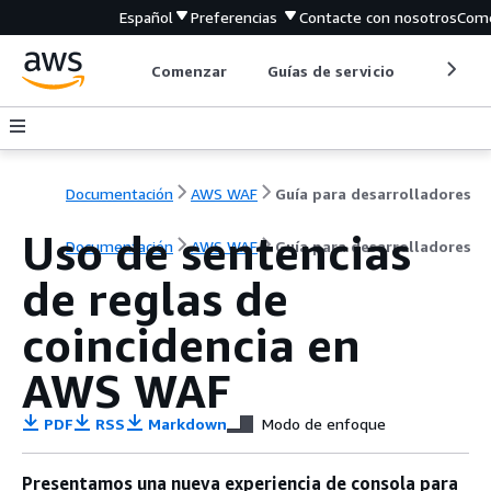
Español
Preferencias
Contacte con nosotros
Come
Comenzar
Guías de servicio
Herrami
Documentación
AWS WAF
Guía para desarrolladores
Uso de sentencias
Documentación
AWS WAF
Guía para desarrolladores
de reglas de
coincidencia en
AWS WAF
PDF
RSS
Markdown
Modo de enfoque
Presentamos una nueva experiencia de consola para