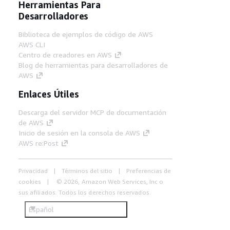
Herramientas Para
Desarrolladores
Biblioteca de ejemplos de código de AWS
AWS CLI
Centro de creadores en AWS
Blog de herramientas para desarrolladores de
AWS
Enlaces Útiles
Descarga del servidor MCP de documentación
de AWS
Inicio de sesión en la consola de AWS
AWS re:Post
Privacidad
Términos del sitio
Preferencias de
cookies
© 2026, Amazon Web Services, Inc o
sus afiliados. Todos los derechos reservados.
Español