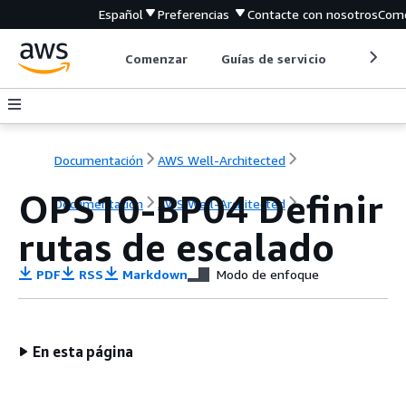
Español
Preferencias
Contacte con nosotros
Come
Comenzar
Guías de servicio
Herrami
Documentación
AWS Well-Architected
OPS10-BP04 Definir
Documentación
AWS Well-Architected
rutas de escalado
PDF
RSS
Markdown
Modo de enfoque
En esta página