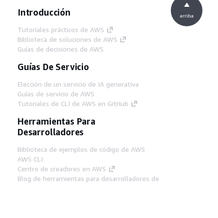
Introducción
arriba
Tutoriales prácticos de AWS
Biblioteca de soluciones de AWS
Guías de decisiones de AWS
Guías De Servicio
Elección de un servicio de IA generativa
Guías de servicio de AWS
Tutoriales de CLI de AWS en GitHub
Herramientas Para
Desarrolladores
Biblioteca de ejemplos de código de AWS
AWS CLI
Centro de creadores en AWS
Blog de herramientas para desarrolladores de
AWS
Enlaces Útiles