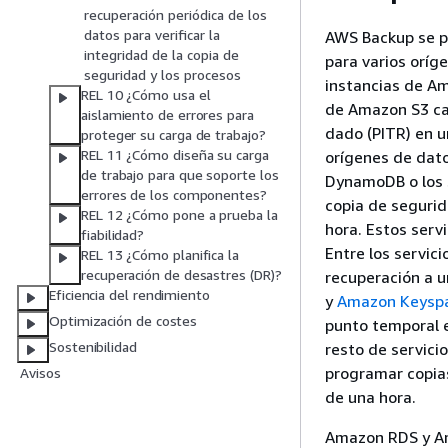
recuperación periódica de los
datos para verificar la
AWS Backup se p
integridad de la copia de
para varios oríg
seguridad y los procesos
instancias de Am
REL 10 ¿Cómo usa el
de Amazon S3 ca
aislamiento de errores para
dado (PITR) en u
proteger su carga de trabajo?
REL 11 ¿Cómo diseña su carga
orígenes de dat
de trabajo para que soporte los
DynamoDB o los 
errores de los componentes?
copia de segurid
REL 12 ¿Cómo pone a prueba la
hora. Estos serv
fiabilidad?
Entre los servi
REL 13 ¿Cómo planifica la
recuperación de desastres (DR)?
recuperación a 
Eficiencia del rendimiento
y
Amazon Keyspa
Optimización de costes
punto temporal e
Sostenibilidad
resto de servic
programar copias
Avisos
de una hora.
Amazon RDS y Am