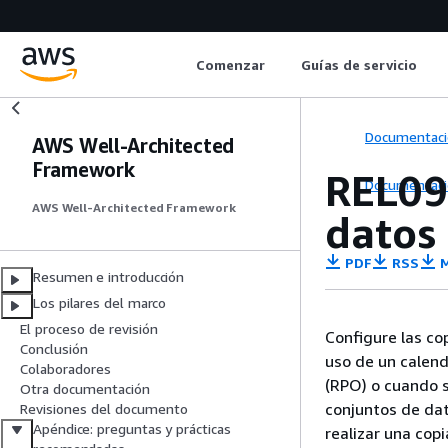
Comenzar
Guías de servicio
Documentaci
AWS Well-Architected
Framework
REL09
Documentaci
AWS Well-Architected Framework
datos
PDF
RSS
M
Resumen e introducción
Los pilares del marco
El proceso de revisión
Configure las c
Conclusión
uso de un calend
Colaboradores
(RPO) o cuando s
Otra documentación
conjuntos de dat
Revisiones del documento
Apéndice: preguntas y prácticas
realizar una cop