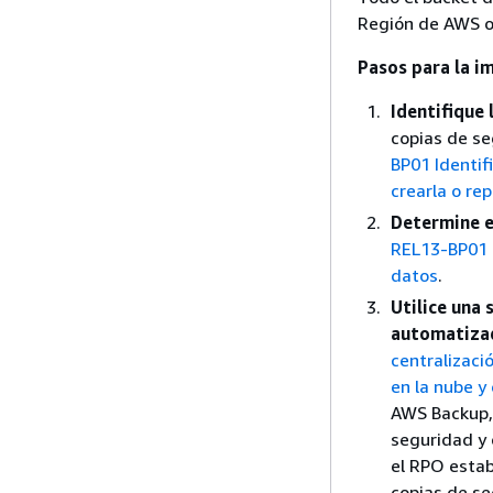
Región de AWS o
Pasos para la 
Identifique 
copias de se
BP01 Identif
crearla o rep
Determine 
REL13-BP01 D
datos
.
Utilice una 
automatiza
centralizaci
en la nube y 
AWS Backup, 
seguridad y 
el RPO estab
copias de s