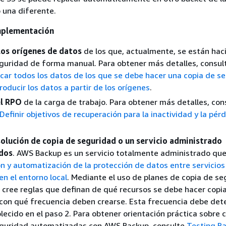
 una diferente.
implementación
los orígenes de datos
de los que, actualmente, se están hac
guridad de forma manual. Para obtener más detalles, consu
icar todos los datos de los que se debe hacer una copia de s
roducir los datos a partir de los orígenes
.
el RPO
de la carga de trabajo. Para obtener más detalles, con
efinir objetivos de recuperación para la inactividad y la pér
solución de copia de seguridad o un servicio administrado
dos
. AWS Backup es un servicio totalmente administrado que 
ón y automatización de la protección de datos entre servicio
en el entorno local
. Mediante el uso de planes de copia de se
cree reglas que definan de qué recursos se debe hacer copi
con qué frecuencia deben crearse. Esta frecuencia debe det
lecido en el paso 2. Para obtener orientación práctica sobre 
eguridad automatizadas con AWS Backup, consulte
Testing B