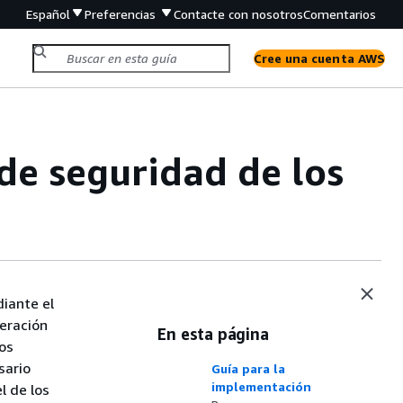
Español
Preferencias
Contacte con nosotros
Comentarios
Cree una cuenta AWS
de seguridad de los
iante el
peración
En esta página
os
sario
Guía para la
implementación
l de los