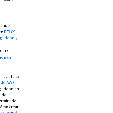
iendo
lte
REL09-
eguridad y
sulte
dida de
facilita la
s de AWS,
guridad en
a de
erminarla
cómo crear
ackup and