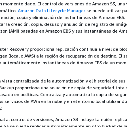
un momento dado. El control de versiones de Amazon S3, una 
tomático.
Amazon Data Lifecycle Manager
se puede utilizar p
reación, copia y eliminación de instantáneas de Amazon EBS
r la creación, copia, desuso y anulación de registro de imá
on (AMI) basadas en Amazon EBS y sus instantáneas de Am
ster Recovery proporciona replicación continua a nivel de bl
gen (local o AWS) a la región de recuperación de destino. El s
ra automáticamente instantáneas de Amazon EBS de un mom
 vista centralizada de la automatización y el historial de sus
Backup proporciona una solución de copia de seguridad tota
asada en políticas. Centraliza y automatiza la copia de segu
os servicios de AWS en la nube y en el entorno local utilizan
.
al al control de versiones, Amazon S3 incluye también replica
de S3 se puede replicar automáticamente en otro bucket de l