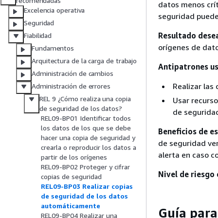
recomendadas
datos menos crít
Excelencia operativa
seguridad puede
Seguridad
Resultado dese
Fiabilidad
orígenes de dato
Fundamentos
Arquitectura de la carga de trabajo
Antipatrones us
Administración de cambios
Realizar la
Administración de errores
REL 9 ¿Cómo realiza una copia
Usar recurso
de seguridad de los datos?
de segurida
REL09-BP01 Identificar todos
los datos de los que se debe
Beneficios de e
hacer una copia de seguridad y
de seguridad ver
crearla o reproducir los datos a
alerta en caso co
partir de los orígenes
REL09-BP02 Proteger y cifrar
Nivel de riesgo
copias de seguridad
REL09-BP03 Realizar copias
de seguridad de los datos
automáticamente
Guía para
REL09-BP04 Realizar una