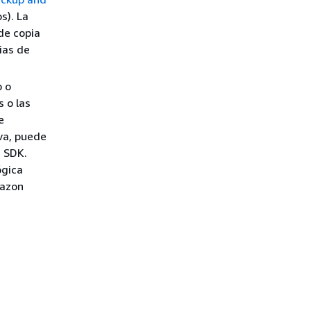
s). La
de copia
ias de
o o
 o las
e
va, puede
n SDK.
ógica
mazon