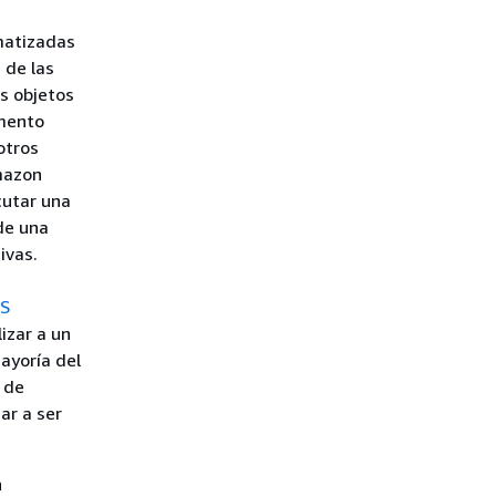
matizadas
 de las
s objetos
omento
otros
mazon
cutar una
de una
ivas.
S
izar a un
ayoría del
 de
ar a ser
n