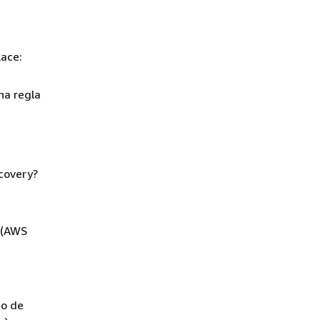
ace:
na regla
covery?
(AWS
io de