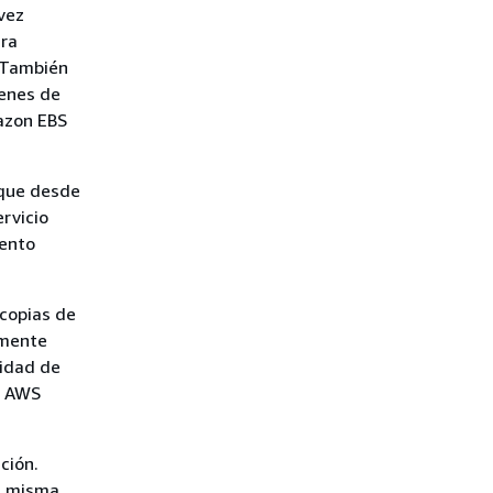
vez
ara
. También
genes de
azon EBS
oque desde
ervicio
ento
 copias de
lmente
ridad de
do AWS
ción.
a misma