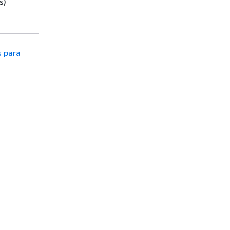
s)
s para