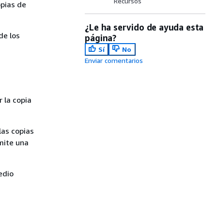
Recursos
opias de
¿Le ha servido de ayuda esta
de los
página?
Sí
No
Enviar comentarios
 la copia
las copias
mite una
dio