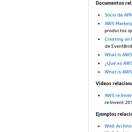
Documentos rel
Socio de APN
AWS Marketp
productos qu
Creating an 
de EventBri
What Is AWS
¿Qué es AWS
What is AWS 
Vídeos relacion
AWS re:Inven
re:Invent 20
Ejemplos relaci
Well-Archite