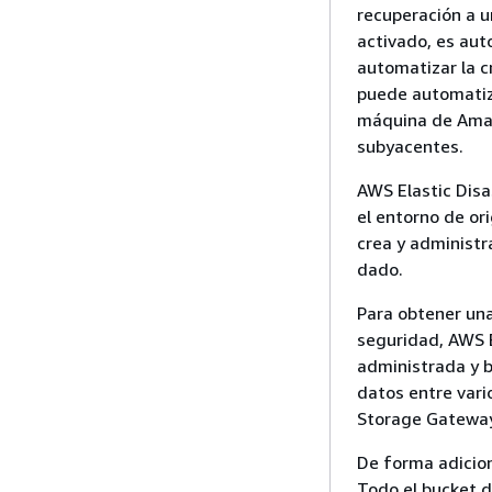
recuperación a 
activado, es au
automatizar la c
puede automatiza
máquina de Amaz
subyacentes.
AWS Elastic Disa
el entorno de ori
crea y administ
dado.
Para obtener una
seguridad, AWS 
administrada y b
datos entre vari
Storage Gateway
De forma adicion
Todo el bucket 