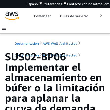
Español
Preferencias
Contacte con nosotros
Come
Comenzar
Guías de servicio
Herrami
Documentación
AWS Well-Architected
SUS02-BP06
Documentación
AWS Well-Architected
Implementar el
almacenamiento en
búfer o la limitación
para aplanar la
curva de demanda