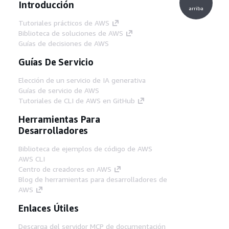
Introducción
arriba
Tutoriales prácticos de AWS
Biblioteca de soluciones de AWS
Guías de decisiones de AWS
Guías De Servicio
Elección de un servicio de IA generativa
Guías de servicio de AWS
Tutoriales de CLI de AWS en GitHub
Herramientas Para
Desarrolladores
Biblioteca de ejemplos de código de AWS
AWS CLI
Centro de creadores en AWS
Blog de herramientas para desarrolladores de
AWS
Enlaces Útiles
Descarga del servidor MCP de documentación