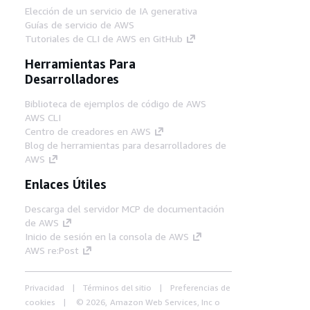
Elección de un servicio de IA generativa
Guías de servicio de AWS
Tutoriales de CLI de AWS en GitHub
Herramientas Para
Desarrolladores
Biblioteca de ejemplos de código de AWS
AWS CLI
Centro de creadores en AWS
Blog de herramientas para desarrolladores de
AWS
Enlaces Útiles
Descarga del servidor MCP de documentación
de AWS
Inicio de sesión en la consola de AWS
AWS re:Post
Privacidad
Términos del sitio
Preferencias de
cookies
© 2026, Amazon Web Services, Inc o