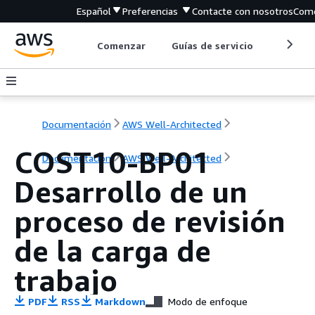
Español
Preferencias
Contacte con nosotros
Come
Comenzar
Guías de servicio
Herrami
Documentación
AWS Well-Architected
COST10-BP01
Documentación
AWS Well-Architected
Desarrollo de un
proceso de revisión
de la carga de
trabajo
PDF
RSS
Markdown
Modo de enfoque