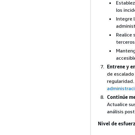
Establez
los inci
Integre 
administ
Realice 
terceros
Manteng
accesibl
Entrene y e
de escalado 
regularidad.
administraci
Continúe me
Actualice su
análisis pos
Nivel de esfuer