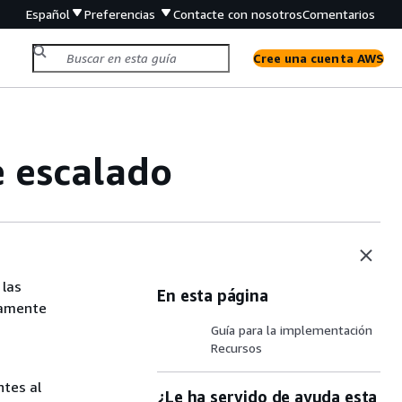
Español
Preferencias
Contacte con nosotros
Comentarios
Cree una cuenta AWS
e escalado
 las
En esta página
viamente
Guía para la implementación
Recursos
ntes al
¿Le ha servido de ayuda esta