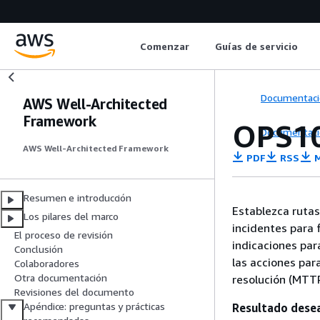
Comenzar
Guías de servicio
Documentaci
AWS Well-Architected
Framework
OPS10
Documentaci
AWS Well-Architected Framework
PDF
RSS
M
Resumen e introducción
Establezca rutas
Los pilares del marco
incidentes para f
El proceso de revisión
indicaciones par
Conclusión
las acciones par
Colaboradores
Otra documentación
resolución (MTTR
Revisiones del documento
Apéndice: preguntas y prácticas
Resultado dese