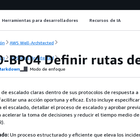
Herramientas para desarrolladores
Recursos de IA
ón
AWS Well-Architected
-BP04 Definir rutas d
ón
AWS Well-Architected
arkdown
Modo de enfoque
 de escalado claras dentro de sus protocolos de respuesta a
acilitar una acción oportuna y eficaz. Esto incluye especificar
a el escalado, detallar el proceso de escalado y aprobar pre
a acelerar la toma de decisiones y reducir el tiempo medio de
).
ado:
Un proceso estructurado y eficiente que eleva los incide