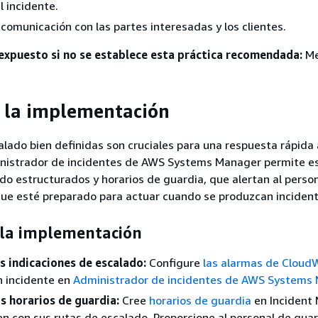
 incidente.
 comunicación con las partes interesadas y los clientes.
 expuesto si no se establece esta práctica recomendada:
Me
 la implementación
alado bien definidas son cruciales para una respuesta rápida 
inistrador de incidentes de AWS Systems Manager permite e
do estructurados y horarios de guardia, que alertan al perso
ue esté preparado para actuar cuando se produzcan incident
 la implementación
s indicaciones de escalado:
Configure
las alarmas de Cloud
n incidente en
Administrador de incidentes de AWS Systems
s horarios de guardia:
Cree
horarios de guardia
en Incident
en con sus rutas de escalado. Proporcione al personal de guar