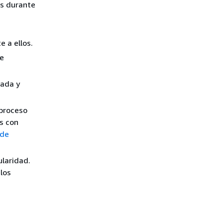
es durante
 a ellos.
de
tada y
 proceso
s con
 de
ularidad.
los