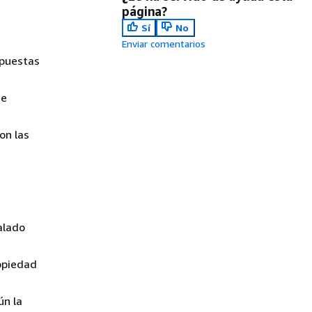
página?
Sí
No
Enviar comentarios
spuestas
se
on las
alado
opiedad
ún la