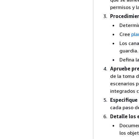
permisos y l
Procedimien
Determin
Cree
pla
Los cana
guardia.
Defina l
Apruebe pre
de la toma d
escenarios p
integrados c
Especifique
cada paso de
Detalle los 
Document
los objet