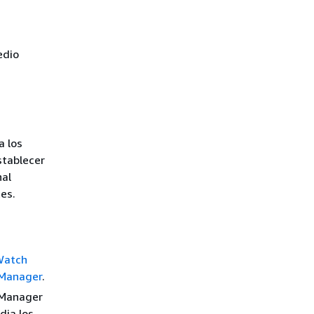
dio
a los
stablecer
nal
es.
Watch
 Manager
.
 Manager
dia los