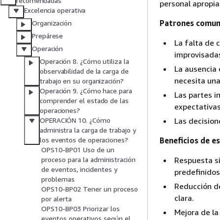
recomendadas
personal apropia
Excelencia operativa
Patrones comun
Organización
Prepárese
La falta de 
Operación
improvisadas
Operación 8. ¿Cómo utiliza la
La ausencia 
observabilidad de la carga de
necesita una
trabajo en su organización?
Operación 9. ¿Cómo hace para
Las partes i
comprender el estado de las
expectativas
operaciones?
Las decision
OPERACIÓN 10. ¿Cómo
administra la carga de trabajo y
Beneficios de e
los eventos de operaciones?
OPS10-BP01 Uso de un
Respuesta si
proceso para la administración
de eventos, incidentes y
predefinidos
problemas
Reducción de
OPS10-BP02 Tener un proceso
clara.
por alerta
OPS10-BP03 Priorizar los
Mejora de la
eventos operativos según el