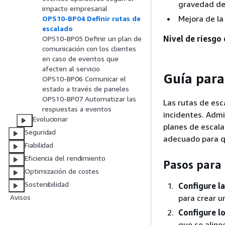
gravedad del
impacto empresarial
Mejora de la
OPS10-BP04 Definir rutas de
escalado
Nivel de riesgo
OPS10-BP05 Definir un plan de
comunicación con los clientes
en caso de eventos que
afecten al servicio
Guía para
OPS10-BP06 Comunicar el
estado a través de paneles
OPS10-BP07 Automatizar las
Las rutas de esc
respuestas a eventos
incidentes. Adm
Evolucionar
planes de escala
Seguridad
adecuado para q
Fiabilidad
Eficiencia del rendimiento
Pasos para
Optimización de costes
Sostenibilidad
Configure la
para crear u
Avisos
Configure lo
que se aline