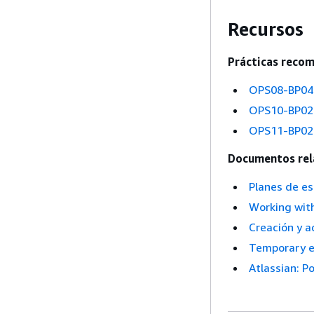
Recursos
Prácticas recom
OPS08-BP04 
OPS10-BP02 
OPS11-BP02 R
Documentos rel
Planes de e
Working with
Creación y a
Temporary e
Atlassian: P