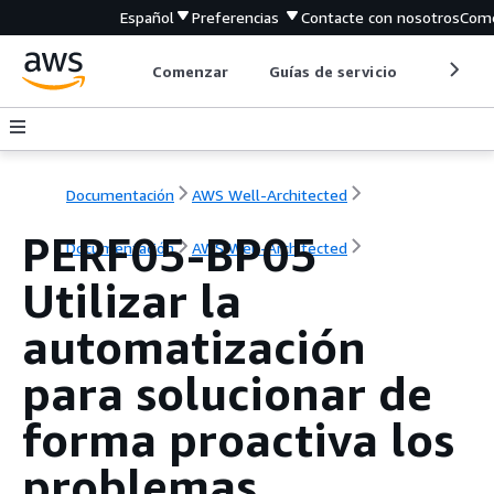
Español
Preferencias
Contacte con nosotros
Come
Comenzar
Guías de servicio
Herrami
Documentación
AWS Well-Architected
PERF05-BP05
Documentación
AWS Well-Architected
Utilizar la
automatización
para solucionar de
forma proactiva los
problemas