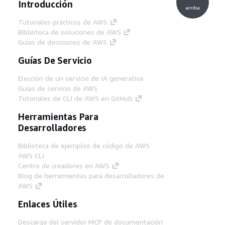
Introducción
arriba
Tutoriales prácticos de AWS
Biblioteca de soluciones de AWS
Guías de decisiones de AWS
Guías De Servicio
Elección de un servicio de IA generativa
Guías de servicio de AWS
Tutoriales de CLI de AWS en GitHub
Herramientas Para
Desarrolladores
Biblioteca de ejemplos de código de AWS
AWS CLI
Centro de creadores en AWS
Blog de herramientas para desarrolladores de
AWS
Enlaces Útiles
Descarga del servidor MCP de documentación