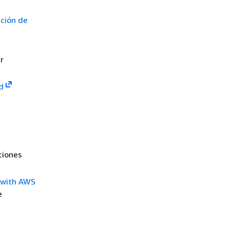
ción de
r
d
ciones
 with AWS
e