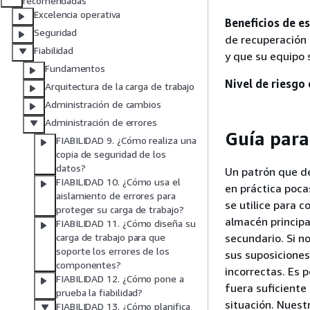
recomendadas
Excelencia operativa
Beneficios de e
Seguridad
de recuperación 
Fiabilidad
y que su equipo 
Fundamentos
Nivel de riesgo
Arquitectura de la carga de trabajo
Administración de cambios
Administración de errores
Guía para
FIABILIDAD 9. ¿Cómo realiza una
copia de seguridad de los
datos?
Un patrón que de
FIABILIDAD 10. ¿Cómo usa el
en práctica poca
aislamiento de errores para
se utilice para 
proteger su carga de trabajo?
almacén principa
FIABILIDAD 11. ¿Cómo diseña su
secundario. Si n
carga de trabajo para que
soporte los errores de los
sus suposicione
componentes?
incorrectas. Es 
FIABILIDAD 12. ¿Cómo pone a
fuera suficiente
prueba la fiabilidad?
situación. Nuest
FIABILIDAD 13. ¿Cómo planifica