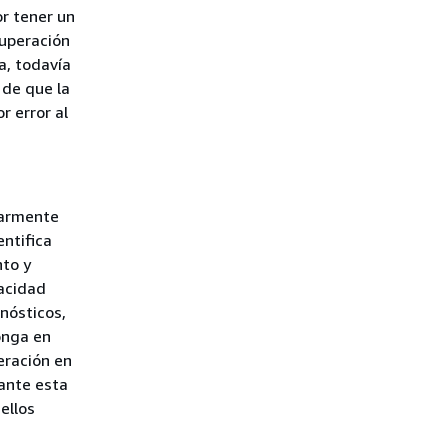
r tener un
cuperación
a, todavía
 de que la
 error al
larmente
entifica
nto y
pacidad
nósticos,
onga en
eración en
rante esta
ellos