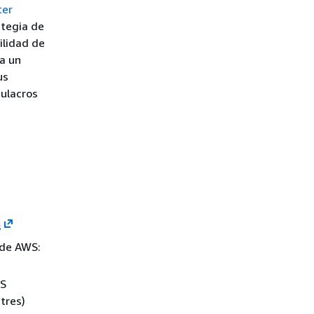
ter
ategia de
ilidad de
ra un
us
mulacros
s
 de AWS:
S
tres)