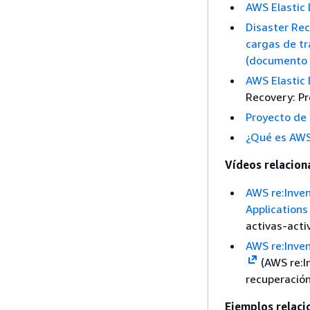
AWS Elastic 
Disaster Rec
cargas de tr
(documento 
AWS Elastic 
Recovery: Pr
Proyecto de 
¿Qué es AWS 
Vídeos relacion
AWS re:Inven
Applications
activas-acti
AWS re:Inven
(AWS re:In
recuperació
Ejemplos relaci