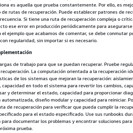
iona es aquella que prueba constantemente. Por ello, es mejo
 de rutas de recuperación. Puede establecer patrones de re
recuencia. Si tiene una ruta de recuperación compleja o crític
ecto ese error en producción periódicamente para asegurarse
n el ejemplo que acabamos de comentar, se debe conmutar por
on regularidad, sin importar si es necesario.
implementación
argas de trabajo para que se puedan recuperar. Pruebe regu
 recuperación. La computación orientada a la recuperación id
ísticas de los sistemas que mejoran la recuperación: aislamie
 capacidad en todo el sistema para revertir los cambios, ca
sar y determinar el estado, capacidad para proporcionar diag
 automatizada, diseño modular y capacidad para reiniciar. P
ruta de recuperación para verificar que pueda cumplir la recup
pecificado para el estado especificado. Use sus runbooks du
 para documentar los problemas y encontrar soluciones para 
próxima prueba.