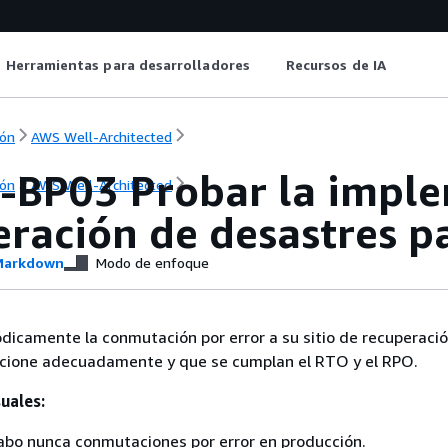
Herramientas para desarrolladores
Recursos de IA
ón
AWS Well-Architected
-BP03 Probar la impl
ón
AWS Well-Architected
ración de desastres pa
arkdown
Modo de enfoque
icamente la conmutación por error a su sitio de recuperaci
uncione adecuadamente y que se cumplan el RTO y el RPO.
uales:
cabo nunca conmutaciones por error en producción.