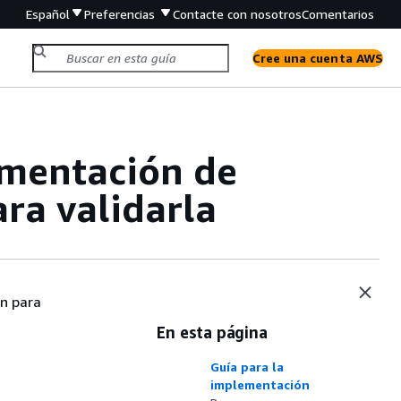
Español
Preferencias
Contacte con nosotros
Comentarios
Cree una cuenta AWS
ementación de
ra validarla
ón para
En esta página
Guía para la
implementación