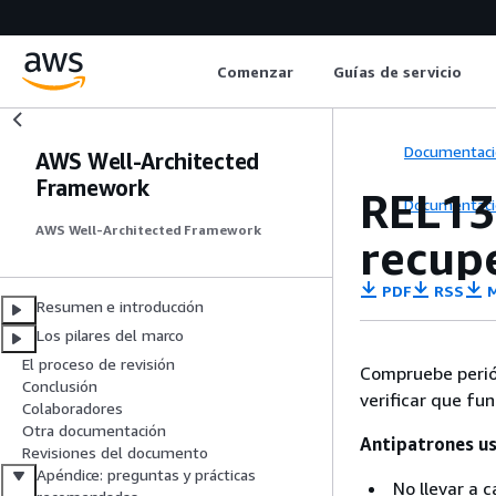
Comenzar
Guías de servicio
Documentaci
AWS Well-Architected
Framework
REL13
Documentaci
AWS Well-Architected Framework
recupe
PDF
RSS
M
Resumen e introducción
Los pilares del marco
El proceso de revisión
Compruebe periód
Conclusión
verificar que f
Colaboradores
Otra documentación
Antipatrones us
Revisiones del documento
Apéndice: preguntas y prácticas
No llevar a 