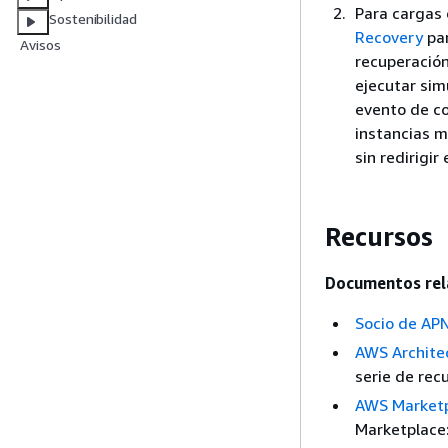
Para cargas 
Sostenibilidad
Recovery
par
Avisos
recuperación
ejecutar sim
evento de co
instancias m
sin redirigir 
Recursos
Documentos rel
Socio de APN
AWS Architec
serie de rec
AWS Marketpl
Marketplace: