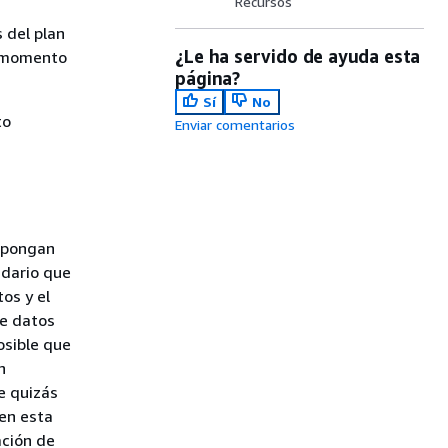
Recursos
 del plan
¿Le ha servido de ayuda esta
l momento
página?
Sí
No
to
Enviar comentarios
e pongan
ndario que
os y el
de datos
osible que
n
e quizás
 en esta
ación de