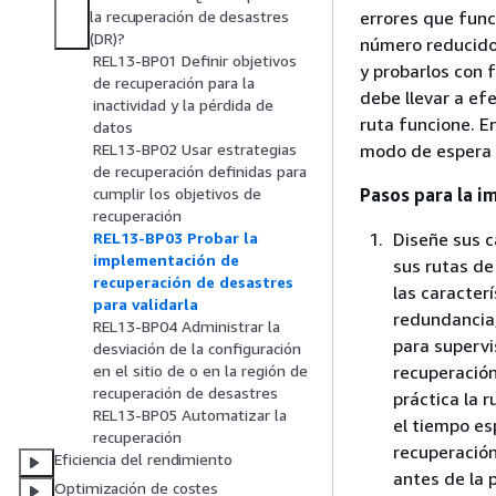
errores que func
la recuperación de desastres
(DR)?
número reducido
REL13-BP01 Definir objetivos
y probarlos con f
de recuperación para la
debe llevar a ef
inactividad y la pérdida de
ruta funcione. E
datos
modo de espera c
REL13-BP02 Usar estrategias
de recuperación definidas para
Pasos para la 
cumplir los objetivos de
recuperación
Diseñe sus c
REL13-BP03 Probar la
implementación de
sus rutas de
recuperación de desastres
las caracter
para validarla
redundancia,
REL13-BP04 Administrar la
para supervi
desviación de la configuración
recuperación
en el sitio de o en la región de
recuperación de desastres
práctica la 
REL13-BP05 Automatizar la
el tiempo es
recuperación
recuperación
Eficiencia del rendimiento
antes de la 
Optimización de costes