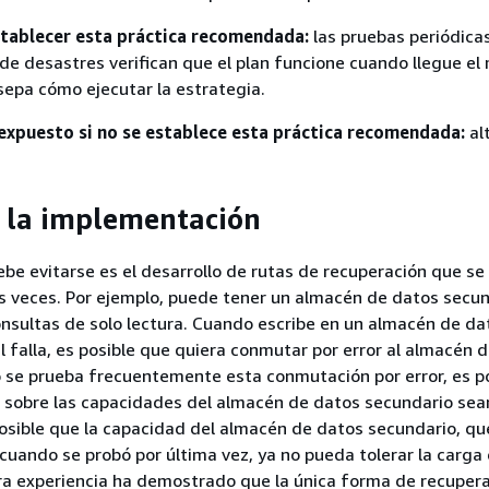
stablecer esta práctica recomendada:
las pruebas periódicas
de desastres verifican que el plan funcione cuando llegue e
sepa cómo ejecutar la estrategia.
 expuesto si no se establece esta práctica recomendada:
al
 la implementación
be evitarse es el desarrollo de rutas de recuperación que s
s veces. Por ejemplo, puede tener un almacén de datos secu
consultas de solo lectura. Cuando escribe en un almacén de dat
l falla, es posible que quiera conmutar por error al almacén 
o se prueba frecuentemente esta conmutación por error, es p
s sobre las capacidades del almacén de datos secundario sea
posible que la capacidad del almacén de datos secundario, qu
 cuando se probó por última vez, ya no pueda tolerar la carga
ra experiencia ha demostrado que la única forma de recuper