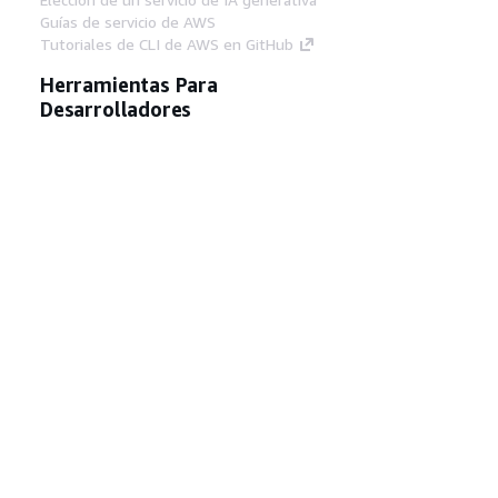
Guías de servicio de AWS
Tutoriales de CLI de AWS en GitHub
Herramientas Para
Desarrolladores
Biblioteca de ejemplos de código de AWS
AWS CLI
Centro de creadores en AWS
Blog de herramientas para desarrolladores de
AWS
Enlaces Útiles
Descarga del servidor MCP de documentación
de AWS
Inicio de sesión en la consola de AWS
AWS re:Post
Privacidad
Términos del sitio
Preferencias de
cookies
© 2026, Amazon Web Services, Inc o
sus afiliados. Todos los derechos reservados.