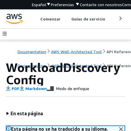
Español
Preferencias
Contacte con nosotros
Come
Comenzar
Guías de servicio
Herrami
Documentation
AWS Well-Architected Tool
API Referen
WorkloadDiscovery
Documentation
AWS Well-Architected Tool
API Referen
Config
PDF
Markdown
Modo de enfoque
En esta página
Esta página no se ha traducido a su idioma.