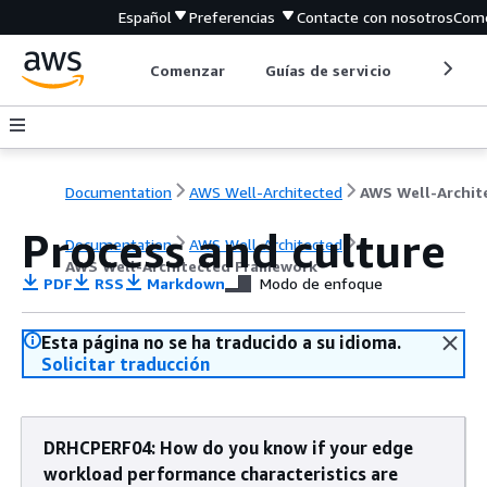
Español
Preferencias
Contacte con nosotros
Come
Comenzar
Guías de servicio
Herrami
Documentation
AWS Well-Architected
Process and culture
Documentation
AWS Well-Architected
AWS Well-Architected Framework
PDF
RSS
Markdown
Modo de enfoque
Esta página no se ha traducido a su idioma.
Solicitar traducción
DRHCPERF04: How do you know if your edge
workload performance characteristics are