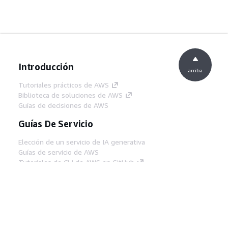
Introducción
arriba
Tutoriales prácticos de AWS
Biblioteca de soluciones de AWS
Guías de decisiones de AWS
Guías De Servicio
Elección de un servicio de IA generativa
Guías de servicio de AWS
Tutoriales de CLI de AWS en GitHub
Herramientas Para
Desarrolladores
Biblioteca de ejemplos de código de AWS
AWS CLI