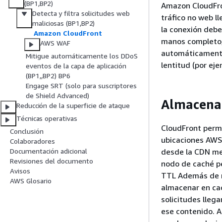
(BP1,BP2)
Amazon CloudFron
Detecta y filtra solicitudes web
tráfico no web ll
maliciosas (BP1,BP2)
la conexión debe
Amazon CloudFront
manos completo, 
AWS WAF
automáticamente
Mitigue automáticamente los DDoS
lentitud (por ej
eventos de la capa de aplicación
(BP1,,BP2) BP6
Engage SRT (solo para suscriptores
de Shield Advanced)
Almacena
Reducción de la superficie de ataque
Técnicas operativas
CloudFront perm
Conclusión
ubicaciones AWS 
Colaboradores
desde la CDN mem
Documentación adicional
Revisiones del documento
nodo de caché p
​Avisos
TTL Además de r
AWS Glosario
almacenar en cac
solicitudes lleg
ese contenido. 