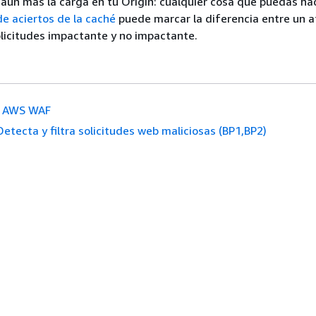
 aún más la carga en tu Origin: cualquier cosa que puedas ha
de aciertos de la caché
puede marcar la diferencia entre un 
licitudes impactante y no impactante.
AWS WAF
Detecta y filtra solicitudes web maliciosas (BP1,BP2)