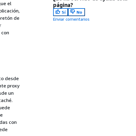
ue el
página?
plicación,
Sí
No
pretón de
Enviar comentarios
r
 con
co desde
nte proxy
sde un
caché.
uede
de
adas con
ede