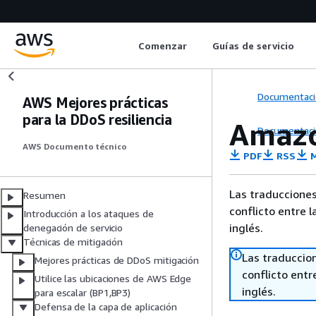
Comenzar
Guías de servicio
Documentaci
AWS Mejores prácticas
para la DDoS resiliencia
Amazo
Documentaci
AWS Documento técnico
PDF
RSS
M
Las traducciones
Resumen
conflicto entre l
Introducción a los ataques de
inglés.
denegación de servicio
Técnicas de mitigación
Las traduccio
Mejores prácticas de DDoS mitigación
conflicto entre
Utilice las ubicaciones de AWS Edge
inglés.
para escalar (BP1,BP3)
Defensa de la capa de aplicación