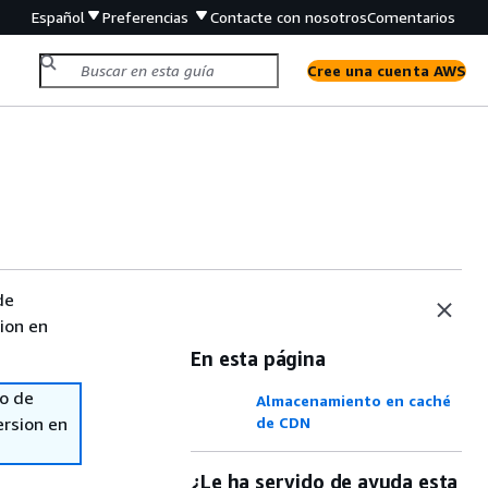
Español
Preferencias
Contacte con nosotros
Comentarios
Cree una cuenta AWS
de
sion en
En esta página
so de
Almacenamiento en caché
ersion en
de CDN
¿Le ha servido de ayuda esta