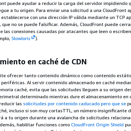
t puede ayudar a reducir la carga del servidor impidiendo q
egue a tu origen. Para enviar una solicitud a una CloudFront a
 establecerse con una dirección IP válida mediante un TCP a
que no se puede falsificar. Además, CloudFront puede cerra
 las conexiones causadas por atacantes que leen o escriben
emplo,
Slowloris
).
miento en caché de CDN
ite ofrecer tanto contenido dinámico como contenido estáti
periféricas. Al servir contenido almacenado en caché media
oria caché, evita que las solicitudes lleguen a su origen de
erimetral determinado mientras dure el almacenamiento en 
educir las
solicitudes por contenido caducado pero que se
p
hé, incluso si son muy cortasTTL, un número insignificante 
ará a tu origen durante una avalancha de solicitudes relacion
Además, habilitar funciones como
CloudFront Origin Shield
pu