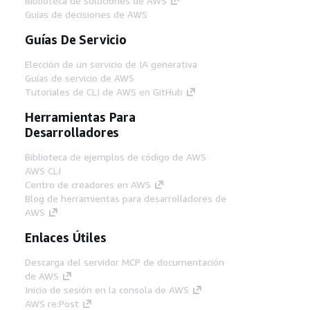
Biblioteca de soluciones de AWS
Guías de decisiones de AWS
Guías De Servicio
Elección de un servicio de IA generativa
Guías de servicio de AWS
Tutoriales de CLI de AWS en GitHub
Herramientas Para
Desarrolladores
Biblioteca de ejemplos de código de AWS
AWS CLI
Centro de creadores en AWS
Blog de herramientas para desarrolladores de
AWS
Enlaces Útiles
Descarga del servidor MCP de documentación
de AWS
Inicio de sesión en la consola de AWS
AWS re:Post