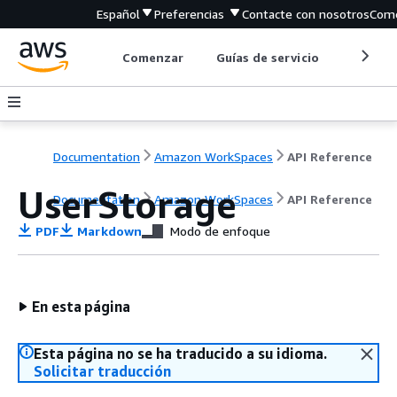
Español
Preferencias
Contacte con nosotros
Come
Comenzar
Guías de servicio
Herrami
Documentation
Amazon WorkSpaces
API Reference
UserStorage
Documentation
Amazon WorkSpaces
API Reference
PDF
Markdown
Modo de enfoque
En esta página
Esta página no se ha traducido a su idioma.
Solicitar traducción