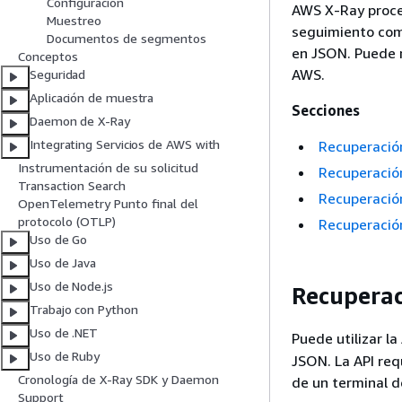
Configuración
AWS X-Ray proces
Muestreo
seguimiento comp
Documentos de segmentos
en JSON. Puede r
Conceptos
AWS.
Seguridad
Aplicación de muestra
Secciones
Daemon de X-Ray
Integrating Servicios de AWS with
Recuperación
Instrumentación de su solicitud
Recuperación
Transaction Search
Recuperació
OpenTelemetry Punto final del
protocolo (OTLP)
Recuperación
Uso de Go
Uso de Java
Uso de Node.js
Recuperaci
Trabajo con Python
Uso de .NET
Puede utilizar la
Uso de Ruby
JSON. La API requ
Cronología de X-Ray SDK y Daemon
de un terminal 
Support