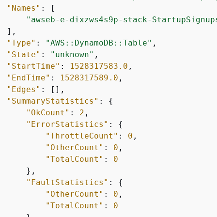
"Names"
: [

"awseb-e-dixzws4s9p-stack-StartupSignup
 ],

"Type"
: 
"AWS::DynamoDB::Table"
,

"State"
: 
"unknown"
,

"StartTime"
: 
1528317583.0
,

"EndTime"
: 
1528317589.0
,

"Edges"
: [],

"SummaryStatistics"
: 
{
"OkCount"
: 
2
,

"ErrorStatistics"
: 
{
"ThrottleCount"
: 
0
,

"OtherCount"
: 
0
,

"TotalCount"
: 
0
     },

"FaultStatistics"
: 
{
"OtherCount"
: 
0
,

"TotalCount"
: 
0