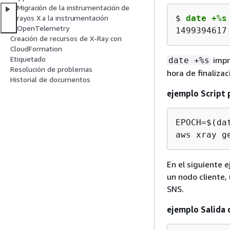
Migración de la instrumentación de
$ 
date +%s
rayos X a la instrumentación
OpenTelemetry
1499394617
Creación de recursos de X-Ray con
CloudFormation
Etiquetado
impr
date +%s
Resolución de problemas
hora de finalizac
Historial de documentos
ejemplo Script 
EPOCH=$(dat
aws xray g
En el siguiente 
un nodo cliente
SNS.
ejemplo Salida