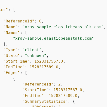
ces"
: [

"ReferenceId"
: 
0
,

"Name"
: 
"xray-sample.elasticbeanstalk.com"
,

"Names"
: [

"xray-sample.elasticbeanstalk.com"
 ],

"Type"
: 
"client"
,

"State"
: 
"unknown"
,

"StartTime"
: 
1528317567.0
,

"EndTime"
: 
1528317589.0
,

"Edges"
: [

{
"ReferenceId"
: 
2
,

"StartTime"
: 
1528317567.0
,

"EndTime"
: 
1528317589.0
,

"SummaryStatistics"
: 
{