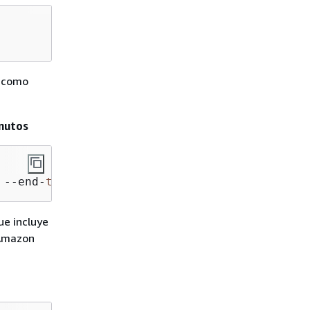
o como
inutos
 --end-
time
 $EPOCH
ue incluye
 Amazon