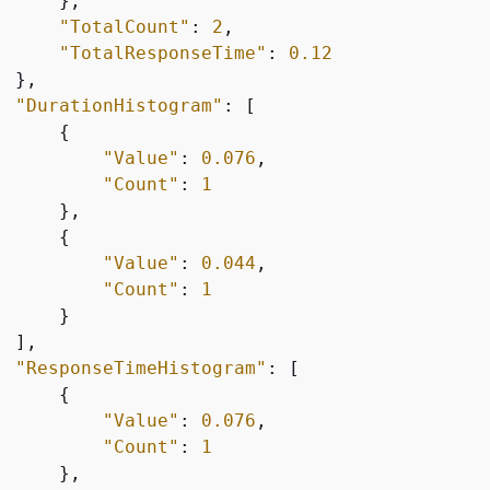
     },

"TotalCount"
: 
2
,

"TotalResponseTime"
: 
0.12
 },

"DurationHistogram"
: [

{
"Value"
: 
0.076
,

"Count"
: 
1
     },

{
"Value"
: 
0.044
,

"Count"
: 
1
     }

 ],

"ResponseTimeHistogram"
: [

{
"Value"
: 
0.076
,

"Count"
: 
1
     },
