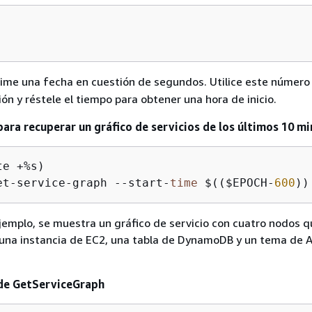
ime una fecha en cuestión de segundos. Utilice este númer
ión y réstele el tiempo para obtener una hora de inicio.
para recuperar un gráfico de servicios de los últimos 10 m
e +%s)

et-service-graph --start-
time
 $(($EPOCH-
600
))
ejemplo, se muestra un gráfico de servicio con cuatro nodos q
, una instancia de EC2, una tabla de DynamoDB y un tema de
 de GetServiceGraph