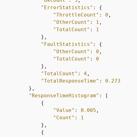
"OkCount"
: 
3
,

"ErrorStatistics"
: 
{
"ThrottleCount"
: 
0
,

"OtherCount"
: 
1
,

"TotalCount"
: 
1
             },

"FaultStatistics"
: 
{
"OtherCount"
: 
0
,

"TotalCount"
: 
0
             },

"TotalCount"
: 
4
,

"TotalResponseTime"
: 
0.273
         },

"ResponseTimeHistogram"
: [

{
"Value"
: 
0.005
,

"Count"
: 
1
             },

{