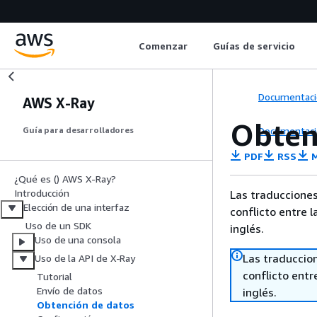
Comenzar
Guías de servicio
Documentaci
AWS X-Ray
Obten
Documentaci
Guía para desarrolladores
PDF
RSS
M
¿Qué es () AWS X-Ray?
Introducción
Las traducciones
Elección de una interfaz
conflicto entre l
Uso de un SDK
inglés.
Uso de una consola
Las traduccio
Uso de la API de X-Ray
conflicto entre
Tutorial
Envío de datos
inglés.
Obtención de datos