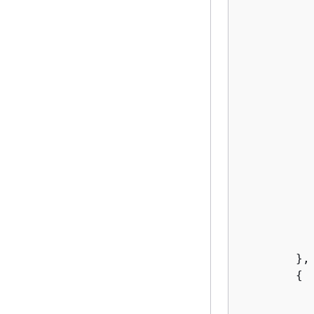
           
           
           
           
           
           
        },

{