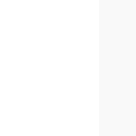
           
           
           
           