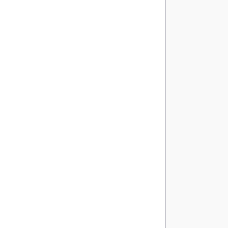
           
           
           
           
           
           