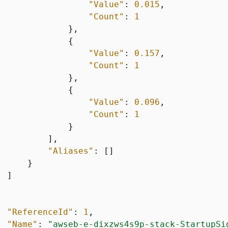
"Value"
: 
0.015
,

"Count"
: 
1
             },

{
"Value"
: 
0.157
,

"Count"
: 
1
             },

{
"Value"
: 
0.096
,

"Count"
: 
1
             }

         ],

"Aliases"
: []

     }

 ]

"ReferenceId"
: 
1
,

"Name"
: 
"awseb-e-dixzws4s9p-stack-StartupSi