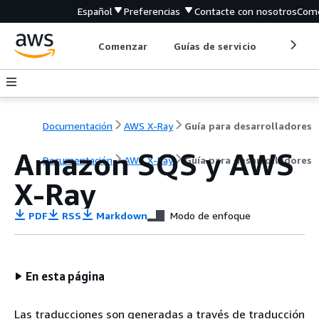
Español
Preferencias
Contacte con nosotros
Come
Comenzar
Guías de servicio
Herrami
Documentación
AWS X-Ray
Guía para desarrolladores
Amazon SQS y AWS
Documentación
AWS X-Ray
Guía para desarrolladores
X-Ray
PDF
RSS
Markdown
Modo de enfoque
En esta página
Las traducciones son generadas a través de traducción