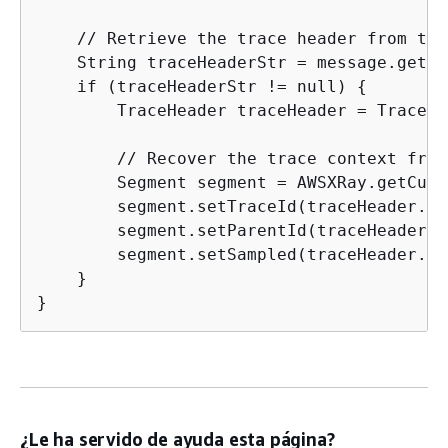
    // Retrieve the trace header from the
    String traceHeaderStr = message.getAt
    if (traceHeaderStr != null) 
{
        TraceHeader traceHeader = TraceHe
        // Recover the trace context from
        Segment segment = AWSXRay.getCurr
        segment.setTraceId(traceHeader.ge
        segment.setParentId(traceHeader.g
        segment.setSampled(traceHeader.ge
    }

}
¿Le ha servido de ayuda esta página?