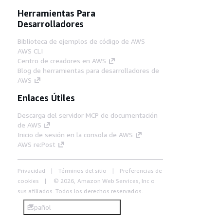
Herramientas Para
Desarrolladores
Biblioteca de ejemplos de código de AWS
AWS CLI
Centro de creadores en AWS
Blog de herramientas para desarrolladores de
AWS
Enlaces Útiles
Descarga del servidor MCP de documentación
de AWS
Inicio de sesión en la consola de AWS
AWS re:Post
Privacidad
Términos del sitio
Preferencias de
cookies
© 2026, Amazon Web Services, Inc o
sus afiliados. Todos los derechos reservados.
Español