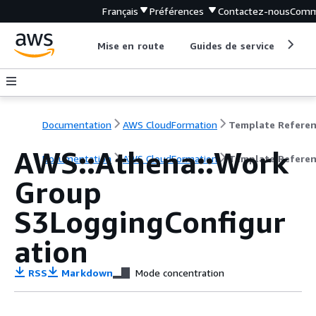
Français
Préférences
Contactez-nous
Comm
Mise en route
Guides de service
Out
Documentation
AWS CloudFormation
Template Refere
AWS::Athena::Work
Documentation
AWS CloudFormation
Template Refere
Group
S3LoggingConfigur
ation
RSS
Markdown
Mode concentration