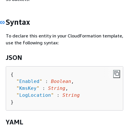
Syntax
To declare this entity in your CloudFormation template,
use the following syntax:
JSON
{
"
Enabled
"
 : 
Boolean
,

"
KmsKey
"
 : 
String
,

"
LogLocation
"
 : 
String
YAML