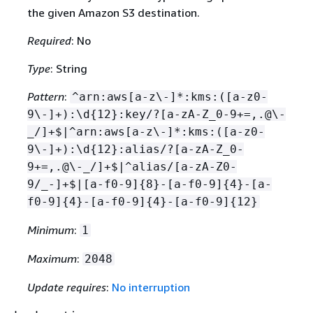
the given Amazon S3 destination.
Required
: No
Type
: String
Pattern
:
^arn:aws[a-z\-]*:kms:([a-z0-
9\-]+):\d
{
12}:key/?[a-zA-Z_0-9+=,.@\-
_/]+$|^arn:aws[a-z\-]*:kms:([a-z0-
9\-]+):\d
{
12}:alias/?[a-zA-Z_0-
9+=,.@\-_/]+$|^alias/[a-zA-Z0-
9/_-]+$|[a-f0-9]
{
8}-[a-f0-9]
{
4}-[a-
f0-9]
{
4}-[a-f0-9]
{
4}-[a-f0-9]
{
12}
Minimum
:
1
Maximum
:
2048
Update requires
:
No interruption