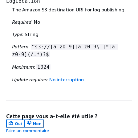
LogLocation
The Amazon S3 destination URI for log publishing.
Required
: No
Type
: String
Pattern
:
^s3://[a-z0-9][a-z0-9\-]*[a-
z0-9](/.*)?$
Maximum
:
1024
Update requires
:
No interruption
Cette page vous a-t-elle été utile ?
Oui
Non
Faire un commentaire