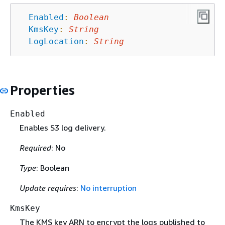
Enabled
:
Boolean
KmsKey
:
String
LogLocation
:
String
Properties
Enabled
Enables S3 log delivery.
Required
: No
Type
: Boolean
Update requires
:
No interruption
KmsKey
The KMS key ARN to encrypt the logs published to