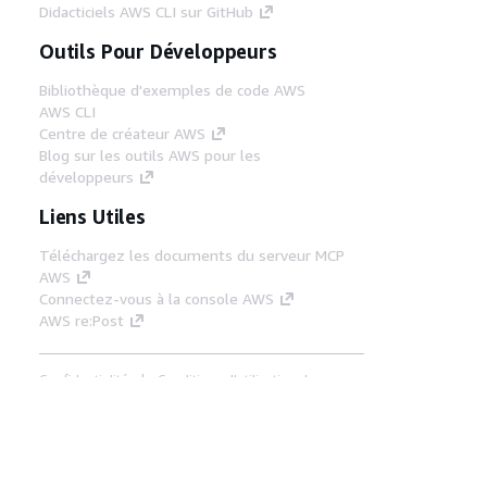
Didacticiels AWS CLI sur GitHub
Outils Pour Développeurs
Bibliothèque d'exemples de code AWS
AWS CLI
Centre de créateur AWS
Blog sur les outils AWS pour les
développeurs
Liens Utiles
Téléchargez les documents du serveur MCP
AWS
Connectez-vous à la console AWS
AWS re:Post
Confidentialité
Conditions d'utilisation du
site
Préférences de cookies
© 2026,
Amazon Web Services, Inc. ou ses affiliés. Tous
droits réservés.
Français