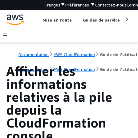
Français
Préférences
Contactez-nous
Comm
Mise en route
Guides de service
Out
Documentation
AWS CloudFormation
G
Afficher les
Documentation
AWS CloudFormation
Guide de l’utilisa
informations
relatives à la pile
depuis la
CloudFormation
console