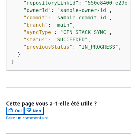
"repositoryLinkId"
: 
"550e8400-e29b-41
"ownerId"
: 
"sample-owner-id"
,

"commit"
: 
"sample-commit-id"
,

"branch"
: 
"main"
,

"syncType"
: 
"CFN_STACK_SYNC"
,

"status"
: 
"SUCCEEDED"
,

"previousStatus"
: 
"IN_PROGRESS"
,

  }

}
Cette page vous a-t-elle été utile ?
Oui
Non
Faire un commentaire