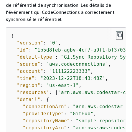
de référentiel de synchronisation. Les détails de
l'événement qui CodeConnections a correctement
synchronisé le référentiel.
{
"version"
: 
"0"
,

"id"
: 
"1b5d8feb-agbv-4cf7-a9f1-bf370346
"detail-type"
: 
"GitSync Repository Sync
"source"
: 
"aws.codeconnections"
,

"account"
: 
"111122223333"
,

"time"
: 
"2023-12-22T18:43:48Z"
,

"region"
: 
"us-east-1"
,

"resources"
: [
"arn:aws:aws:codestar-con
"detail"
: 
{
"connectionArn"
: 
"arn:aws:codestar-co
"providerType"
: 
"GitHub"
,

"repositoryName"
: 
"sample-repository-
"repositoryArn"
: 
"arn:aws:aws:codesta