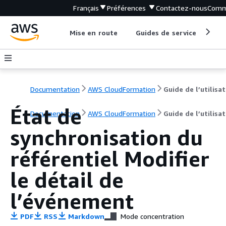
Français
Préférences
Contactez-nous
Comm
Mise en route
Guides de service
Out
Documentation
AWS CloudFormation
G
État de
Documentation
AWS CloudFormation
Guide de l’utilisa
synchronisation du
référentiel Modifier
le détail de
l’événement
PDF
RSS
Markdown
Mode concentration