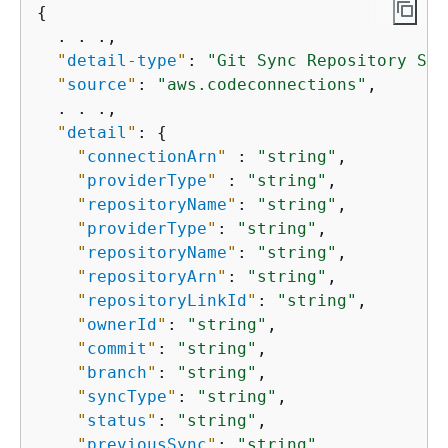
{
  . . .,

"
detail-type
"
: 
"Git Sync Repository Syn
"
source
"
: 
"aws.codeconnections"
,

  . . .,

"
detail
"
: 
{
"
connectionArn
"
 : 
"string"
,

"
providerType
"
 : 
"string"
,

"
repositoryName
"
: 
"string"
,

"
providerType
"
: 
"string"
,

"
repositoryName
"
: 
"string"
,

"
repositoryArn
"
: 
"string"
,

"
repositoryLinkId
"
: 
"string"
,

"
ownerId
"
: 
"string"
,

"
commit
"
: 
"string"
,

"
branch
"
: 
"string"
,

"
syncType
"
: 
"string"
,

"
status
"
: 
"string"
,

"
previousSync
"
: 
"string"