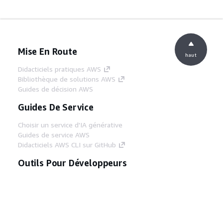
Mise En Route
haut
Didacticiels pratiques AWS
Bibliothèque de solutions AWS
Guides de décision AWS
Guides De Service
Choisir un service d'IA générative
Guides de service AWS
Didacticiels AWS CLI sur GitHub
Outils Pour Développeurs
Bibliothèque d'exemples de code AWS
AWS CLI
Centre de créateur AWS
Blog sur les outils AWS pour les
développeurs