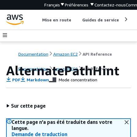
Français
Préférences
Contactez-nous
Comm
Mise en route
Guides de service
Out
Documentation
Amazon EC2
API Reference
AlternatePathHint
Documentation
Amazon EC2
API Reference
PDF
Markdown
Mode concentration
Sur cette page
Cette page n'a pas été traduite dans votre
langue.
Demande de traduction