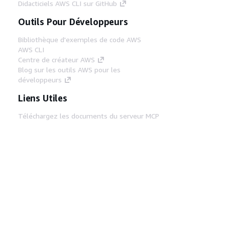
Didacticiels AWS CLI sur GitHub
Outils Pour Développeurs
Bibliothèque d'exemples de code AWS
AWS CLI
Centre de créateur AWS
Blog sur les outils AWS pour les
développeurs
Liens Utiles
Téléchargez les documents du serveur MCP
AWS
Connectez-vous à la console AWS
AWS re:Post
Confidentialité
Conditions d'utilisation du
site
Préférences de cookies
© 2026,
Amazon Web Services, Inc. ou ses affiliés. Tous
droits réservés.
Français