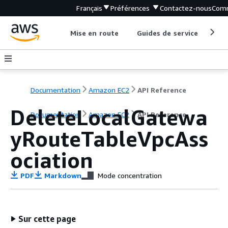
Français
Préférences
Contactez-nous
Comm
Mise en route
Guides de service
Out
Documentation
Amazon EC2
API Reference
DeleteLocalGatewa
Documentation
Amazon EC2
API Reference
yRouteTableVpcAss
ociation
PDF
Markdown
Mode concentration
Sur cette page