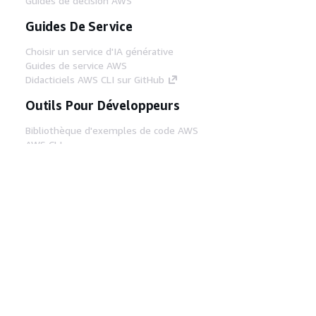
Guides de décision AWS
Guides De Service
Choisir un service d'IA générative
Guides de service AWS
Didacticiels AWS CLI sur GitHub
Outils Pour Développeurs
Bibliothèque d'exemples de code AWS
AWS CLI
Centre de créateur AWS
Blog sur les outils AWS pour les
développeurs
Liens Utiles
Téléchargez les documents du serveur MCP
AWS
Connectez-vous à la console AWS
AWS re:Post