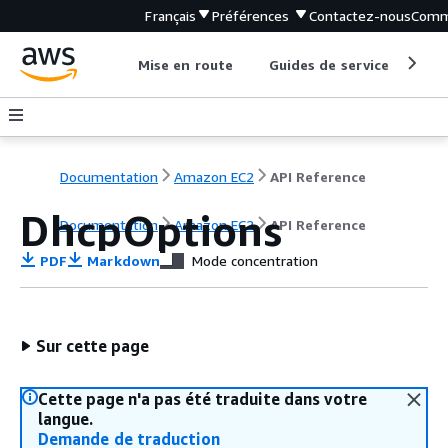
Français
Préférences
Contactez-nous
Comm
Mise en route
Guides de service
Out
Documentation
Amazon EC2
API Reference
DhcpOptions
Documentation
Amazon EC2
API Reference
PDF
Markdown
Mode concentration
Sur cette page
Cette page n'a pas été traduite dans votre
langue.
Demande de traduction