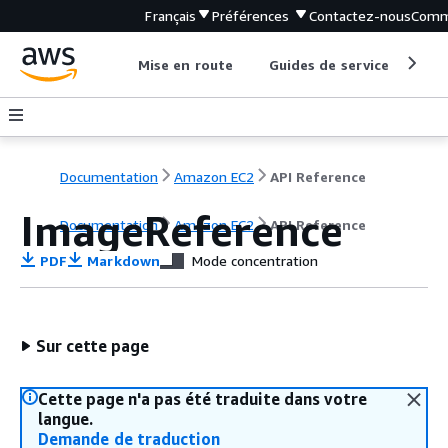
Français
Préférences
Contactez-nous
Comm
Mise en route
Guides de service
Out
Documentation
Amazon EC2
API Reference
ImageReference
Documentation
Amazon EC2
API Reference
PDF
Markdown
Mode concentration
Sur cette page
Cette page n'a pas été traduite dans votre
langue.
Demande de traduction