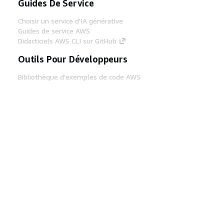
Guides De Service
Choisir un service d'IA générative
Guides de service AWS
Didacticiels AWS CLI sur GitHub
Outils Pour Développeurs
Bibliothèque d'exemples de code AWS
AWS CLI
Centre de créateur AWS
Blog sur les outils AWS pour les
développeurs
Liens Utiles
Téléchargez les documents du serveur MCP
AWS
Connectez-vous à la console AWS
AWS re:Post
Confidentialité
Conditions d'utilisation du
site
Préférences de cookies
© 2026,