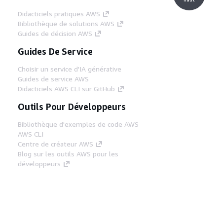
Didacticiels pratiques AWS
Bibliothèque de solutions AWS
Guides de décision AWS
Guides De Service
Choisir un service d'IA générative
Guides de service AWS
Didacticiels AWS CLI sur GitHub
Outils Pour Développeurs
Bibliothèque d'exemples de code AWS
AWS CLI
Centre de créateur AWS
Blog sur les outils AWS pour les
développeurs
Liens Utiles
Téléchargez les documents du serveur MCP
AWS
Connectez-vous à la console AWS