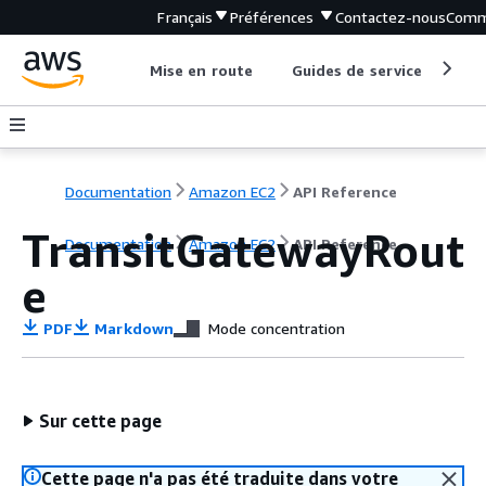
Français
Préférences
Contactez-nous
Comm
Mise en route
Guides de service
Out
Documentation
Amazon EC2
API Reference
TransitGatewayRout
Documentation
Amazon EC2
API Reference
e
PDF
Markdown
Mode concentration
Sur cette page
Cette page n'a pas été traduite dans votre