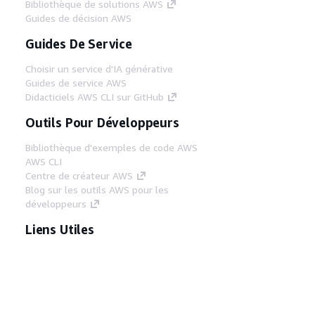
Bibliothèque de solutions AWS
Guides de décision AWS
Guides De Service
Choisir un service d'IA générative
Guides de service AWS
Didacticiels AWS CLI sur GitHub
Outils Pour Développeurs
Bibliothèque d'exemples de code AWS
AWS CLI
Centre de créateur AWS
Blog sur les outils AWS pour les
développeurs
Liens Utiles
Téléchargez les documents du serveur MCP
AWS
Connectez-vous à la console AWS
AWS re:Post