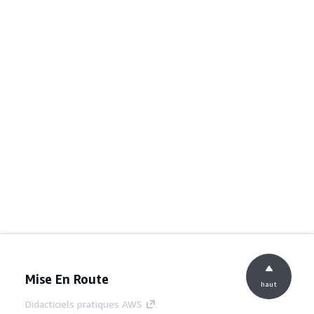
Mise En Route
haut
Didacticiels pratiques AWS