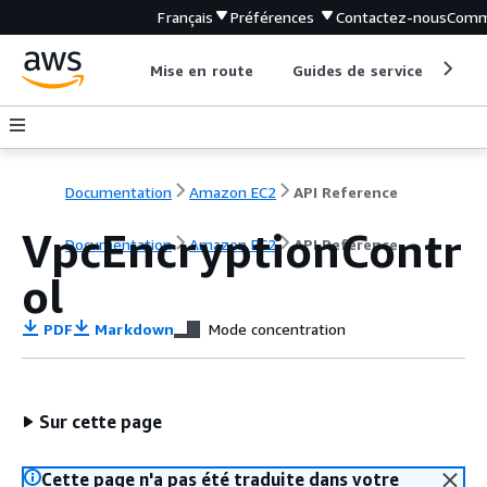
Français
Préférences
Contactez-nous
Comm
Mise en route
Guides de service
Out
Documentation
Amazon EC2
API Reference
VpcEncryptionContr
Documentation
Amazon EC2
API Reference
ol
PDF
Markdown
Mode concentration
Sur cette page
Cette page n'a pas été traduite dans votre