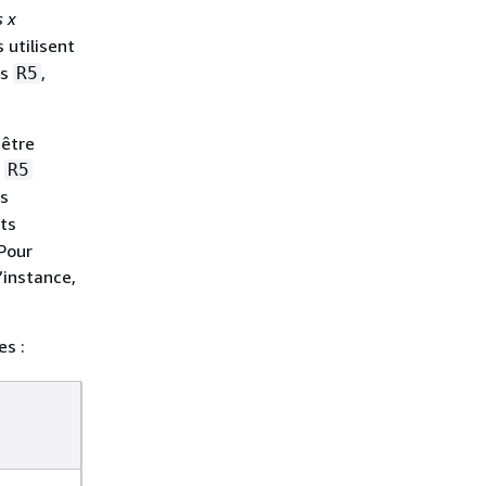
 x
s utilisent
es
,
R5
 être
é
R5
rs
ts
 Pour
’instance,
es :