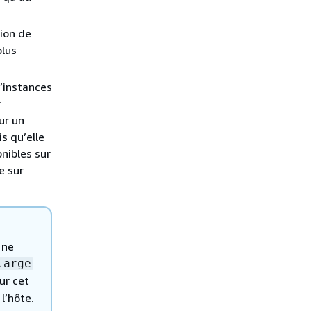
tion de
plus
’instances
r
ur un
is qu’elle
onibles sur
e sur
 ne
large
ur cet
l’hôte.