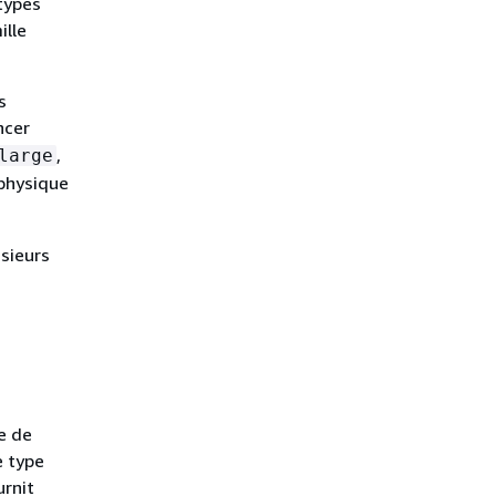
types
ille
s
ncer
,
large
 physique
usieurs
e de
e type
urnit