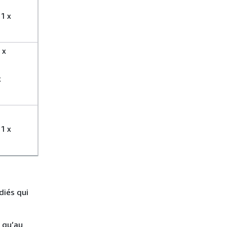
1 x
 x
x
1 x
diés qui
e qu’au