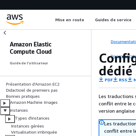
Mise en route
Guides de service
Documentati
Amazon Elastic
Compute Cloud
Config
Documentati
Guide de l’utilisateur
dédié
PDF
RSS
M
Présentation d’Amazon EC2
Didacticiel de premiers pas
Les traductions 
Bonnes pratiques
Amazon Machine Images
conflit entre le 
instances
version anglaise
Types d’instances
Les traduction
Instances gérées
conflit entre 
Virtualisation imbriquée