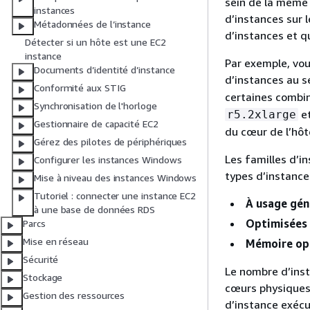
sein de la même 
instances
d’instances sur 
Métadonnées de l’instance
d’instances et q
Détecter si un hôte est une EC2
instance
Par exemple, vou
Documents d’identité d’instance
d’instances au s
Conformité aux STIG
certaines combi
Synchronisation de l'horloge
e
r5.2xlarge
Gestionnaire de capacité EC2
du cœur de l’hôt
Gérez des pilotes de périphériques
Les familles d’i
Configurer les instances Windows
types d’instance
Mise à niveau des instances Windows
Tutoriel : connecter une instance EC2
À usage géné
à une base de données RDS
Optimisées p
Parcs
Mise en réseau
Mémoire opt
Sécurité
Le nombre d’ins
Stockage
cœurs physiques 
Gestion des ressources
d’instance exécu