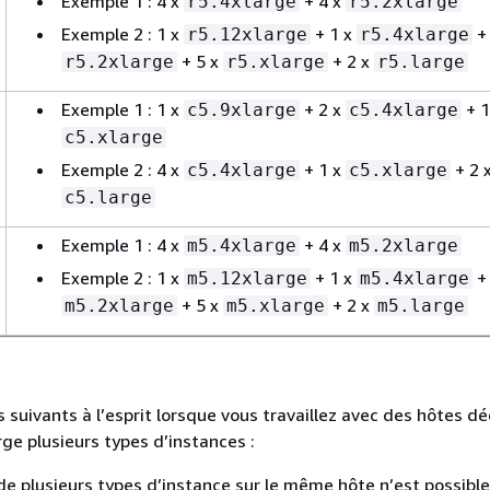
Exemple 1 : 4 x
+ 4 x
r5.4xlarge
r5.2xlarge
Exemple 2 : 1 x
+ 1 x
+ 
r5.12xlarge
r5.4xlarge
+ 5 x
+ 2 x
r5.2xlarge
r5.xlarge
r5.large
Exemple 1 : 1 x
+ 2 x
+ 1
c5.9xlarge
c5.4xlarge
c5.xlarge
Exemple 2 : 4 x
+ 1 x
+ 2 
c5.4xlarge
c5.xlarge
c5.large
Exemple 1 : 4 x
+ 4 x
m5.4xlarge
m5.2xlarge
Exemple 2 : 1 x
+ 1 x
+ 
m5.12xlarge
m5.4xlarge
+ 5 x
+ 2 x
m5.2xlarge
m5.xlarge
m5.large
 suivants à l’esprit lorsque vous travaillez avec des hôtes dé
ge plusieurs types d’instances :
n de plusieurs types d’instance sur le même hôte n’est possibl