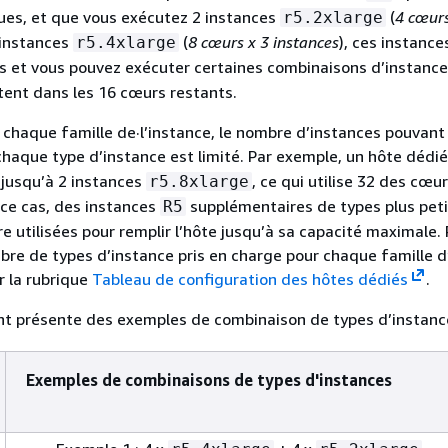
ues, et que vous exécutez 2 instances
(
4 cœurs
r5.2xlarge
 instances
(
8 cœurs x 3 instances
), ces instance
r5.4xlarge
s et vous pouvez exécuter certaines combinaisons d’instanc
stent dans les 16 cœurs restants.
chaque famille de·l’instance, le nombre d’instances pouvant
haque type d’instance est limité. Par exemple, un hôte dédi
jusqu’à 2 instances
, ce qui utilise 32 des cœu
r5.8xlarge
ce cas, des instances
supplémentaires de types plus peti
R5
re utilisées pour remplir l’hôte jusqu’à sa capacité maximale.
bre de types d’instance pris en charge pour chaque famille d
r la rubrique
Tableau de configuration des hôtes dédiés
.
nt présente des exemples de combinaison de types d’instanc
Exemples de combinaisons de types d'instances