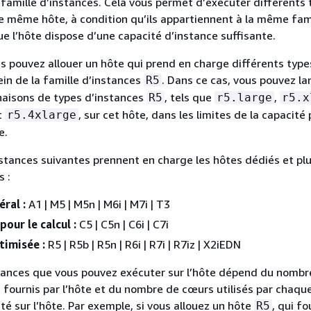
famille d’instances. Cela vous permet d’exécuter différents 
le même hôte, à condition qu’ils appartiennent à la même fam
ue l’hôte dispose d’une capacité d’instance suffisante.
s pouvez allouer un hôte qui prend en charge différents type
ein de la famille d’instances
. Dans ce cas, vous pouvez la
R5
naisons de types d’instances
, tels que
,
R5
r5.large
r5.x
t
, sur cet hôte, dans les limites de la capacité
r5.4xlarge
e.
nstances suivantes prennent en charge les hôtes dédiés et pl
s :
ral :
A1 | M5 | M5n | M6i | M7i | T3
our le calcul :
C5 | C5n | C6i | C7i
imisée :
R5 | R5b | R5n | R6i | R7i | R7iz | X2iEDN
tances que vous pouvez exécuter sur l’hôte dépend du nombr
fournis par l’hôte et du nombre de cœurs utilisés par chaqu
té sur l’hôte. Par exemple, si vous allouez un hôte
, qui fo
R5