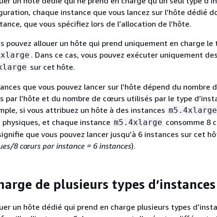
uer un hôte dédié qui ne prend en charge qu’un seul type d’i
guration, chaque instance que vous lancez sur l’hôte dédié do
nce, que vous spécifiez lors de l’allocation de l’hôte.
s pouvez allouer un hôte qui prend uniquement en charge le 
. Dans ce cas, vous pouvez exécuter uniquement de
4xlarge
sur cet hôte.
xlarge
tances que vous pouvez lancer sur l’hôte dépend du nombre 
s par l’hôte et du nombre de cœurs utilisés par le type d’ins
emple, si vous attribuez un hôte à des instances
m5.4xlarge
s physiques, et chaque instance
consomme 8 
m5.4xlarge
signifie que vous pouvez lancer jusqu’à 6 instances sur cet hô
es/8 cœurs par instance = 6 instances
).
charge de plusieurs types d’instances
uer un hôte dédié qui prend en charge plusieurs types d’inst