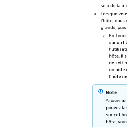
sein de la m
Lorsque vous
l’hôte, nous
grands, puis
En fonct
sur un h
l’utilis
hôte, il
ne soit 
un hôte 
l’hôte m
Note
Si vous ac
pouvez la
sur cet hô
hôte, vou