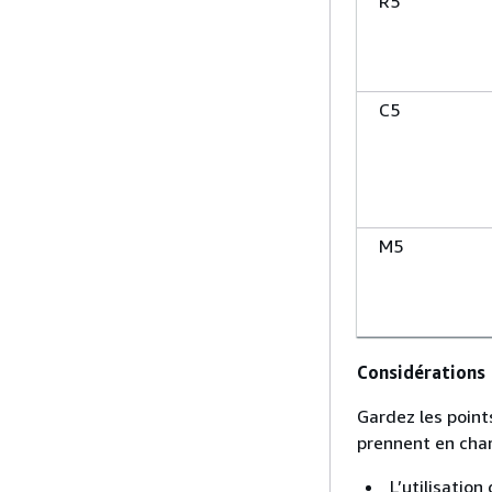
R5
C5
M5
Considérations
Gardez les points
prennent en char
L’utilisatio