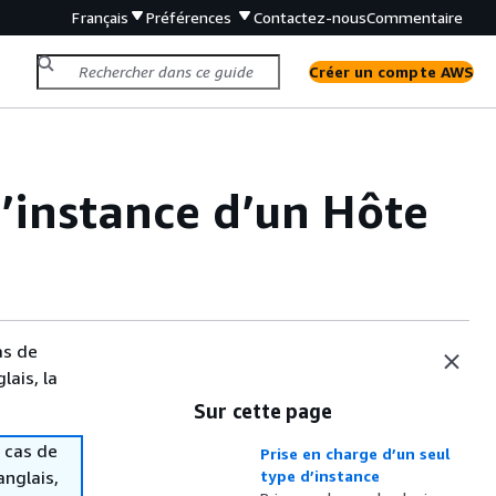
Français
Préférences
Contactez-nous
Commentaire
Créer un compte AWS
’instance d’un Hôte
as de
lais, la
Sur cette page
 cas de
Prise en charge d’un seul
anglais,
type d’instance