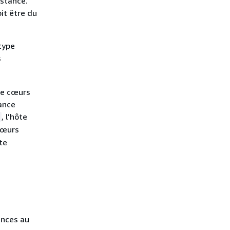
nstance.
it être du
type
s
de cœurs
tance
, l’hôte
cœurs
te
ances au