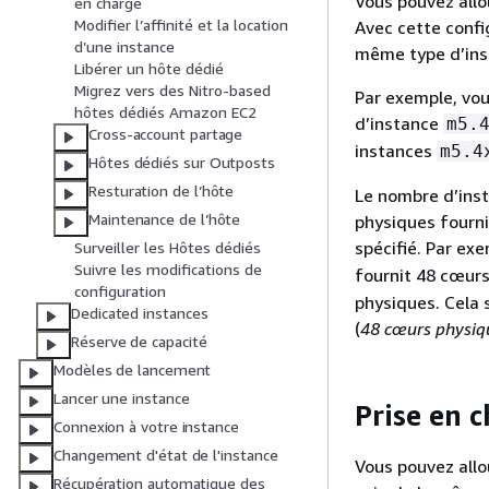
Vous pouvez allo
en charge
Modifier l’affinité et la location
Avec cette confi
d’une instance
même type d’insta
Libérer un hôte dédié
Migrez vers des Nitro-based
Par exemple, vou
hôtes dédiés Amazon EC2
d’instance
m5.
Cross-account partage
instances
m5.4
Hôtes dédiés sur Outposts
Resturation de l’hôte
Le nombre d’ins
Maintenance de l’hôte
physiques fourni
spécifié. Par ex
Surveiller les Hôtes dédiés
Suivre les modifications de
fournit 48 cœur
configuration
physiques. Cela 
Dedicated instances
(
48 cœurs physiqu
Réserve de capacité
Modèles de lancement
Lancer une instance
Prise en 
Connexion à votre instance
Changement d'état de l'instance
Vous pouvez allo
Récupération automatique des