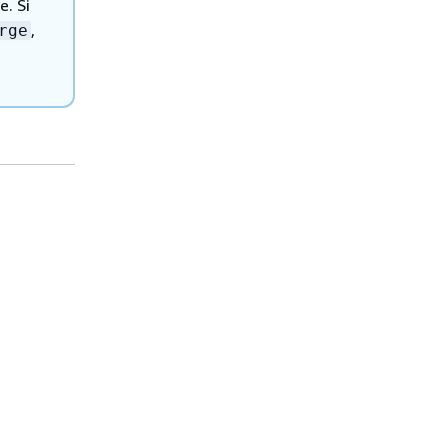
. Si
,
rge