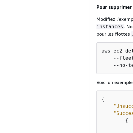
Pour supprimer 
Modifiez l’exemp
. N
instances
pour les flottes
aws ec2 del
    --flee
    --no-t
Voici un exemple
{
"Unsuc
"Succe
{