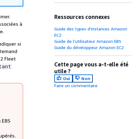
imer.
Ressources connexes
ssociées à
Guide des types d’instances Amazon
e.
EC2
Guide de l’utilisateur Amazon EBS
diquer si
Guide du développeur Amazon EC2
n-Demand
C2 Fleet
Cette page vous a-t-elle été
tant
utile ?
Oui
Non
Faire un commentaire
n EBS
upérés.