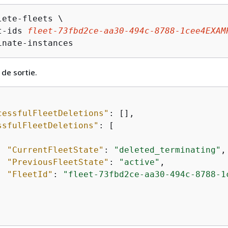
ete-fleets \

t-ids 
fleet-73fbd2ce-aa30-494c-8788-1cee4EXAM
inate-instances
 de sortie.
cessfulFleetDeletions"
: [], 

ssfulFleetDeletions"
: [

"CurrentFleetState"
: 
"deleted_terminating"
, 
"PreviousFleetState"
: 
"active"
, 

"FleetId"
: 
"fleet-73fbd2ce-aa30-494c-8788-1