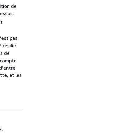
ition de
dessus.
st
’est pas
 résilie
s de
e compte
d’entre
te, et les
.
s