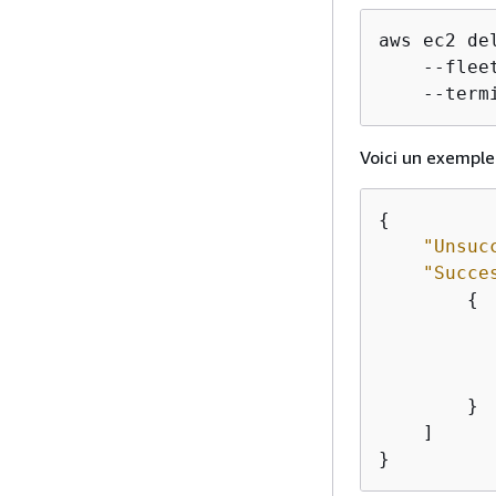
aws ec2 del
    --flee
    --term
Voici un exemple
{
"Unsuc
"Succe
{
        }

    ]

}