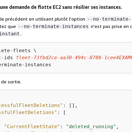
une demande de flotte EC2 sans résilier ses instances.
le précédent en utilisant plutôt l’option
--no-terminate-
otez que
n’est pas prise en 
--no-terminate-instances
.
instant
ete-fleets \

t-ids 
fleet-73fbd2ce-aa30-494c-8788-1cee4EXAM
erminate-instances
 de sortie.
cessfulFleetDeletions"
: [], 

ssfulFleetDeletions"
: [

"CurrentFleetState"
: 
"deleted_running"
, 
