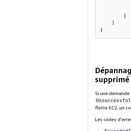
        }

    ]

}
Dépannage
supprimé
Si une demande d
Unsuccessful
flotte EC2, un c
Les codes d’erre