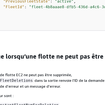
"PreviousFleetState"
: 
"active"
, 

"FleetId"
: 
"fleet-4b8aaae8-dfb5-436d-a4c6-3
 lorsqu’une flotte ne peut pas être
e flotte EC2 ne peut pas être supprimée,
dans la sortie renvoie l’ID de la demande
FleetDeletions
ode d’erreur et un message d’erreur.
ur sont :