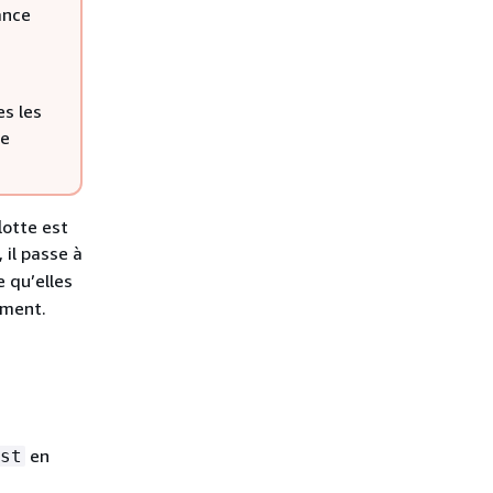
ance
es les
ge
lotte est
, il passe à
e qu’elles
ement.
en
st