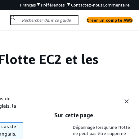
Français
Préférences
Contactez-nous
Commentaire
Créer un compte AWS
otte EC2 et les
as de
lais, la
Sur cette page
 cas de
Dépannage lorsqu’une flotte
anglais,
ne peut pas être supprimé