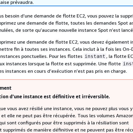
laise prévaudra.
lus besoin d’une demande de flotte EC2, vous pouvez la suppr
pprimez une demande de flotte, toutes les demandes Spot a
nnulées, de sorte qu’aucune nouvelle instance Spot n’est lancé
pprimez une demande de flotte EC2, vous devez également in
ettre fin à toutes ses instances. Cela inclut à la fois les O
instances ponctuelles. Pour les flottes
, la flotte E
instant
aux instances lorsque la flotte est supprimée. Une flotte
ins
s instances en cours d’exécution n’est pas pris en charge.
ement
tion d’une instance est définitive et irréversible.
ue vous avez résilié une instance, vous ne pouvez plus vous y
 et elle ne peut pas être récupérée. Tous les volumes Amazo
ui sont configurés pour être supprimés à la résiliation sont
 supprimés de manière définitive et ne peuvent pas être réc