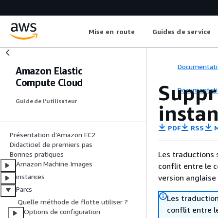
Mise en route
Guides de service
Documentati
Amazon Elastic
Compute Cloud
Suppr
Documentati
Guide de l’utilisateur
instan
PDF
RSS
M
Présentation d’Amazon EC2
Didacticiel de premiers pas
Les traductions 
Bonnes pratiques
Amazon Machine Images
conflit entre le 
instances
version anglaise
Parcs
Les traduction
Quelle méthode de flotte utiliser ?
conflit entre 
Options de configuration