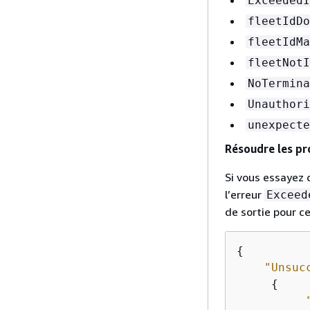
ExceededI
fleetIdDo
fleetIdMa
fleetNotI
NoTermina
Unauthori
unexpecte
Résoudre les pr
Si vous essayez 
l’erreur
Exceed
de sortie pour ce
{
"Unsuc
{