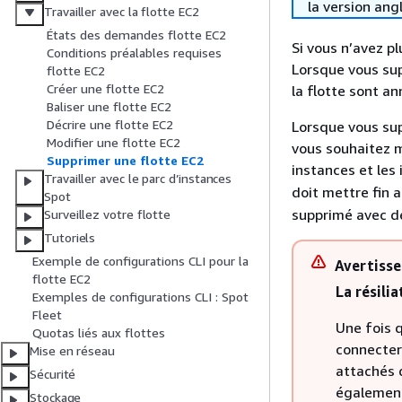
la version ang
Travailler avec la flotte EC2
États des demandes flotte EC2
Si vous n’avez p
Conditions préalables requises
Lorsque vous su
flotte EC2
Créer une flotte EC2
la flotte sont a
Baliser une flotte EC2
Décrire une flotte EC2
Lorsque vous su
Modifier une flotte EC2
vous souhaitez m
Supprimer une flotte EC2
instances et les 
Travailler avec le parc d’instances
doit mettre fin 
Spot
supprimé avec de
Surveillez votre flotte
Tutoriels
Exemple de configurations CLI pour la
Avertiss
flotte EC2
La résilia
Exemples de configurations CLI : Spot
Fleet
Une fois q
Quotas liés aux flottes
connecter
Mise en réseau
attachés q
Sécurité
également
Stockage