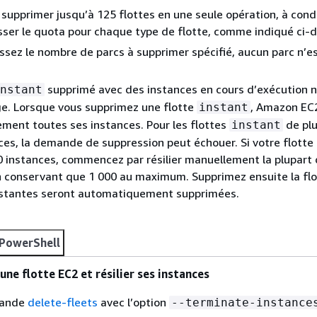
supprimer jusqu’à 125 flottes en une seule opération, à cond
ser le quota pour chaque type de flotte, comme indiqué ci-
ssez le nombre de parcs à supprimer spécifié, aucun parc n’e
supprimé avec des instances en cours d’exécution n
nstant
ge. Lorsque vous supprimez une flotte
, Amazon EC2
instant
ent toutes ses instances. Pour les flottes
de plu
instant
ces, la demande de suppression peut échouer. Si votre flott
0 instances, commencez par résilier manuellement la plupart 
en conservant que 1 000 au maximum. Supprimez ensuite la flot
estantes seront automatiquement supprimées.
PowerShell
ne flotte EC2 et résilier ses instances
mande
delete-fleets
avec l’option
--terminate-instance