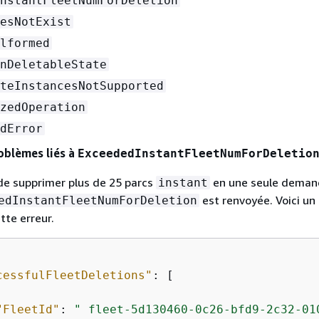
nstantFleetNumForDeletion
esNotExist
lformed
nDeletableState
teInstancesNotSupported
zedOperation
dError
oblèmes liés à
ExceededInstantFleetNumForDeletio
de supprimer plus de 25 parcs
en une seule deman
instant
est renvoyée. Voici un
edInstantFleetNumForDeletion
tte erreur.
cessfulFleetDeletions"
: [

"FleetId"
: 
" fleet-5d130460-0c26-bfd9-2c32-01