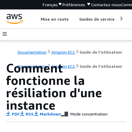
Français
Préférences
Contactez-nous
Comm
Mise en route
Guides de service
Out
Documentation
Amazon EC2
Guide de l’utilisateur
Comment
Documentation
Amazon EC2
Guide de l’utilisateur
fonctionne la
résiliation d'une
instance
PDF
RSS
Markdown
Mode concentration