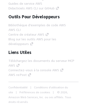
Guides de service AWS
Didacticiels AWS CLI sur GitHub
Outils Pour Développeurs
Bibliothèque d'exemples de code AWS
AWS CLI
Centre de créateur AWS
Blog sur les outils AWS pour les
développeurs
Liens Utiles
Téléchargez les documents du serveur MCP
AWS
Connectez-vous à la console AWS
AWS re:Post
Confidentialité
Conditions d'utilisation du
site
Préférences de cookies
© 2026,
Amazon Web Services, Inc. ou ses affiliés. Tous
droits réservés.