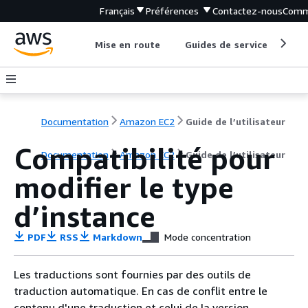
Français
Préférences
Contactez-nous
Comm
Mise en route
Guides de service
Out
Documentation
Amazon EC2
Guide de l’utilisateur
Compatibilité pour
Documentation
Amazon EC2
Guide de l’utilisateur
modifier le type
d’instance
PDF
RSS
Markdown
Mode concentration
Les traductions sont fournies par des outils de
traduction automatique. En cas de conflit entre le
contenu d'une traduction et celui de la version