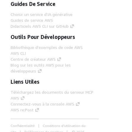
Guides De Service
Choisir un service d'IA générative
Guides de service AWS
Didacticiels AWS CLI sur GitHub
Outils Pour Développeurs
Bibliothèque d'exemples de code AWS
AWS CLI
Centre de créateur AWS
Blog sur les outils AWS pour les
développeurs
Liens Utiles
Téléchargez les documents du serveur MCP
AWS
Connectez-vous à la console AWS
AWS re:Post
Confidentialité
Conditions d'utilisation du
site
Préférences de cookies
© 2026,