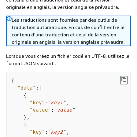
originale en anglais, la version anglaise prévaudra.
Les traductions sont fournies par des outils de
traduction automatique. En cas de conflit entre le
contenu d'une traduction et celui de la version
originale en anglais, la version anglaise prévaudra.
Lorsque vous créez un fichier codé en UTF-8, utilisez le
format JSON suivant :
{
"data"
:[

{
"key"
:
"
key1
"
,

"value"
:
"
value
"
    },

{
"key"
:
"
key2
"
,
