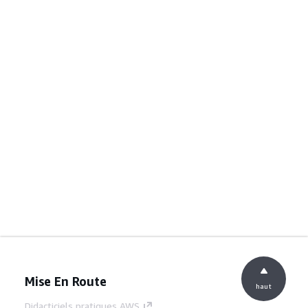
Mise En Route
haut
Didacticiels pratiques AWS