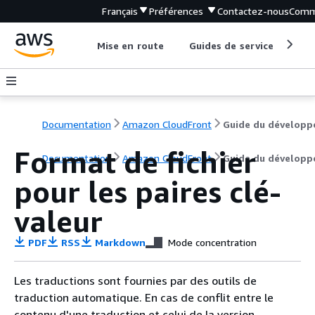
Français
Préférences
Contactez-nous
Comm
Mise en route
Guides de service
Out
Documentation
Amazon CloudFront
Guide du développ
Format de fichier
Documentation
Amazon CloudFront
Guide du développ
pour les paires clé-
valeur
PDF
RSS
Markdown
Mode concentration
Les traductions sont fournies par des outils de
traduction automatique. En cas de conflit entre le
contenu d'une traduction et celui de la version