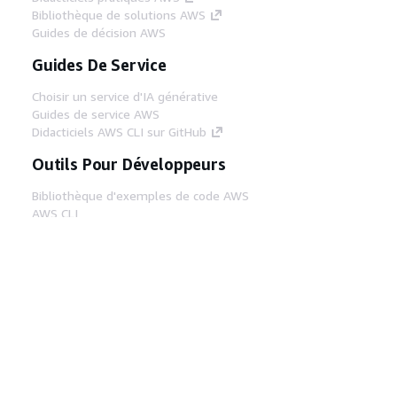
Bibliothèque de solutions AWS
Guides de décision AWS
Guides De Service
Choisir un service d'IA générative
Guides de service AWS
Didacticiels AWS CLI sur GitHub
Outils Pour Développeurs
Bibliothèque d'exemples de code AWS
AWS CLI
Centre de créateur AWS
Blog sur les outils AWS pour les
développeurs
Liens Utiles
Téléchargez les documents du serveur MCP
AWS
Connectez-vous à la console AWS
AWS re:Post