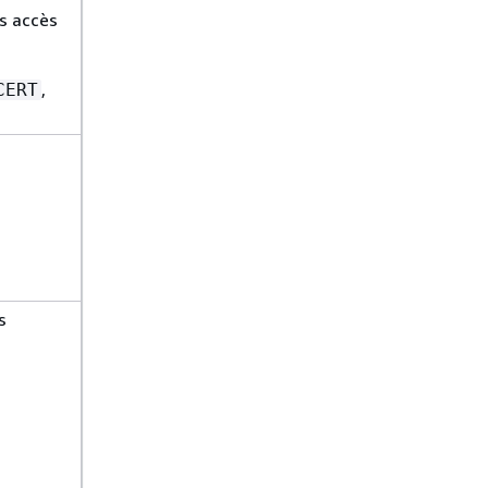
s accès
,
CERT
s