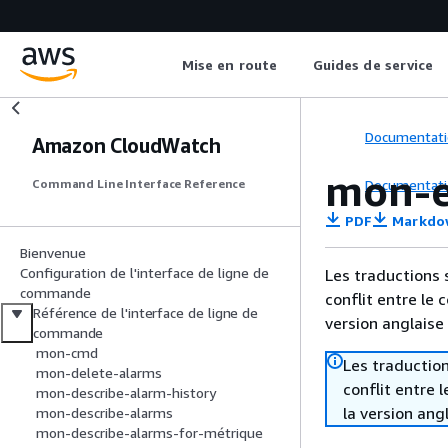
Mise en route
Guides de service
Documentati
Amazon CloudWatch
mon-e
Documentati
Command Line Interface Reference
PDF
Markdo
Bienvenue
Configuration de l'interface de ligne de
Les traductions 
commande
conflit entre le 
Référence de l'interface de ligne de
version anglaise
commande
mon-cmd
Les traduction
mon-delete-alarms
conflit entre 
mon-describe-alarm-history
la version ang
mon-describe-alarms
mon-describe-alarms-for-métrique