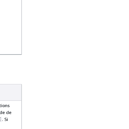
tions
ide de
. Si
E