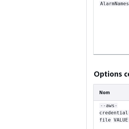
AlarmNames
Options c
Nom
--aws-
credential
file
VALUE