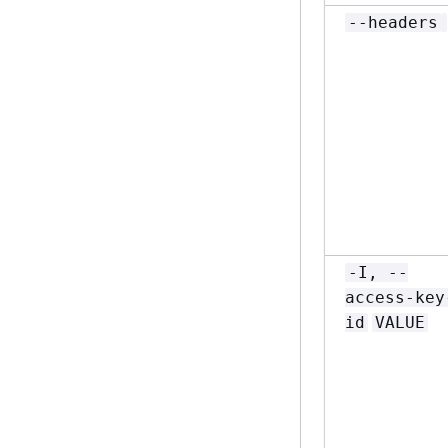
--headers
-I, --
access-key
id
VALUE