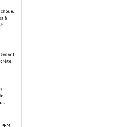
s
 échoue.
es à
lé
ontenant
ecrète.
es
le
ur.
er PEM