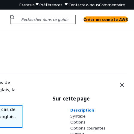
Français
Préférences
Contactez-nous
Commentaire
Créer un compte AWS
as de
lais, la
Sur cette page
 cas de
Description
anglais,
Syntaxe
Options
Options courantes
Output