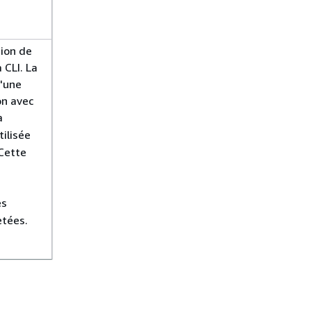
tion de
 CLI. La
d'une
on avec
a
tilisée
 Cette
es
etées.
1