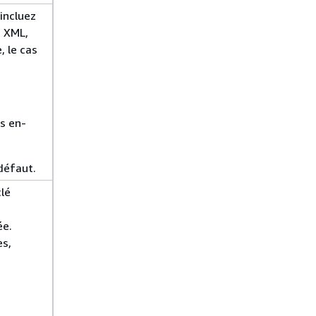
 incluez
s XML,
 le cas
es en-
défaut.
clé
ée.
es,