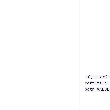
-C, --ec2-
cert-file-
path
VALUE