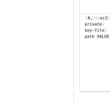
-K, --ec2-
private-
key-file-
path
VALUE
Output