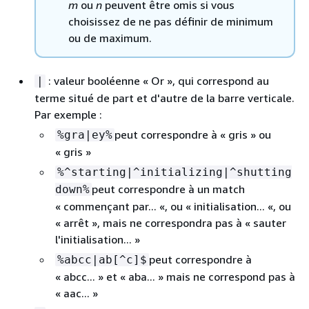
m
ou
n
peuvent être omis si vous
choisissez de ne pas définir de minimum
ou de maximum.
: valeur booléenne « Or », qui correspond au
|
terme situé de part et d'autre de la barre verticale.
Par exemple :
peut correspondre à « gris » ou
%gra|ey%
« gris »
%^starting|^initializing|^shutting
peut correspondre à un match
down%
« commençant par... «, ou « initialisation... «, ou
« arrêt », mais ne correspondra pas à « sauter
l'initialisation... »
peut correspondre à
%abcc|ab[^c]$
« abcc... » et « aba... » mais ne correspond pas à
« aac... »