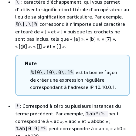
: caractère d'échappement, qui vous permet
\
d'utiliser la signification littérale d'un opérateur au
lieu de sa signification particulière. Par exemple,
correspond à n'importe quel caractère
%\[.\]%
entouré de « [ » et « ] » puisque les crochets ne
sont pas inclus, tels que « [a] », « [b] », « [7] »,
« [@] », « []] » et « [ ] ».
Note
est la bonne façon
%10\.10\.0\.1%
de créer une expression régulière
correspondant à l'adresse IP 10.10.0.1.
: Correspond à zéro ou plusieurs instances du
*
terme précédent. Par exemple,
peut
%ab*c%
correspondre à « ac », « abc » et « abbbc » ;
peut correspondre à « ab », « ab0 »
%ab[0-9]*%
et « ab129 ».