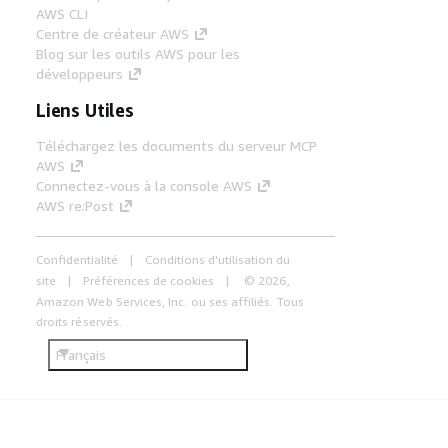
AWS CLI
Centre de créateur AWS
Blog sur les outils AWS pour les
développeurs
Liens Utiles
Téléchargez les documents du serveur MCP
AWS
Connectez-vous à la console AWS
AWS re:Post
Confidentialité
Conditions d'utilisation du
site
Préférences de cookies
© 2026,
Amazon Web Services, Inc. ou ses affiliés. Tous
droits réservés.
Français