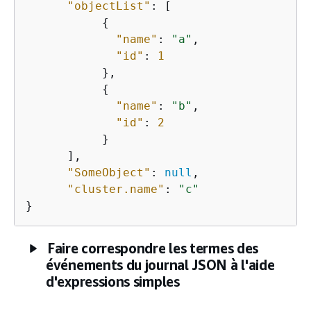
"objectList"
: [

{
"name"
: 
"a"
,

"id"
: 
1
           },

{
"name"
: 
"b"
,

"id"
: 
2
           }

      ],

"SomeObject"
: 
null
,

"cluster.name"
: 
"c"
}
Faire correspondre les termes des
événements du journal JSON à l'aide
d'expressions simples