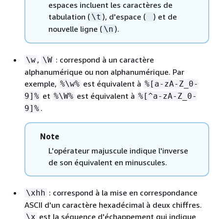
espaces incluent les caractères de
tabulation (
), d'espace (
) et de
\t
nouvelle ligne (
).
\n
,
: correspond à un caractère
\w
\W
alphanumérique ou non alphanumérique. Par
exemple,
est équivalent à
%\w%
%[a-zA-Z_0-
et
est équivalent à
9]%
%\W%
%[^a-zA-Z_0-
.
9]%
Note
L'opérateur majuscule indique l'inverse
de son équivalent en minuscules.
: correspond à la mise en correspondance
\xhh
ASCII d'un caractère hexadécimal à deux chiffres.
est la séquence d'échappement qui indique
\x