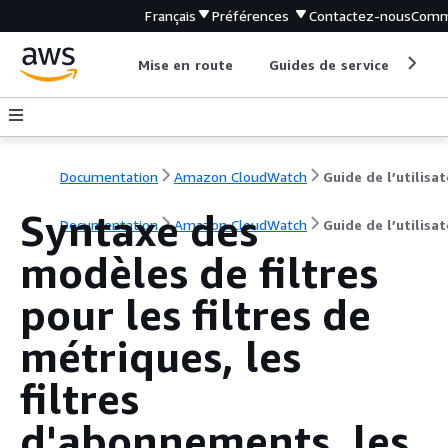
Français
Préférences
Contactez-nous
Comm
Mise en route
Guides de service
Out
Documentation
Amazon CloudWatch
Guide de l’utilisa
Syntaxe des
Documentation
Amazon CloudWatch
Guide de l’utilisa
modèles de filtres
pour les filtres de
métriques, les
filtres
d'abonnements, les