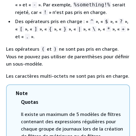
« » et «
». Par exemple,
serait
-
%something!%
rejeté, car «
» n'est pas pris en charge.
!
Des opérateurs pris en charge : «
», «
», «
»,
^
$
?
«
», «
», «
», «
», «
», «
», «
», «
»
[
]
{
}
|
\
*
+
et «
».
.
Les opérateurs
et
ne sont pas pris en charge.
(
)
Vous ne pouvez pas utiliser de parenthèses pour définir
un sous-modèle.
Les caractères multi-octets ne sont pas pris en charge.
Note
Quotas
Il existe un maximum de 5 modèles de filtres
contenant des expressions régulières pour
chaque groupe de journaux lors de la création
de filtres de métriques ou de filtres