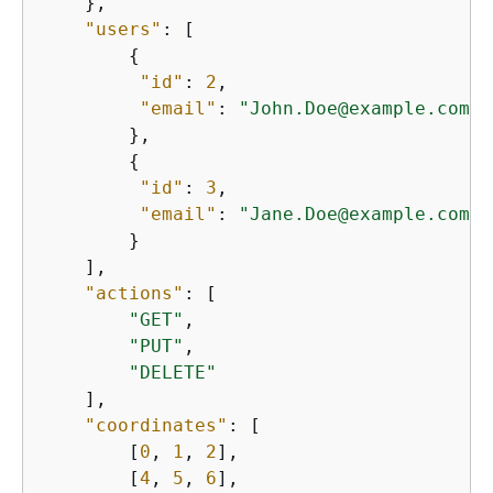
    },

"users"
: [

{
"id"
: 
2
,

"email"
: 
"John.Doe@example.com"
        },

{
"id"
: 
3
,

"email"
: 
"Jane.Doe@example.com"
        }

    ],

"actions"
: [

"GET"
,

"PUT"
,

"DELETE"
    ],

"coordinates"
: [

        [
0
, 
1
, 
2
],

        [
4
, 
5
, 
6
],
