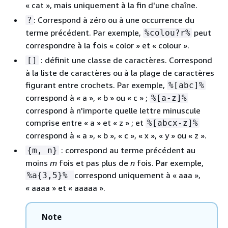
« cat », mais uniquement à la fin d'une chaîne.
: Correspond à zéro ou à une occurrence du
?
terme précédent. Par exemple,
peut
%colou?r%
correspondre à la fois « color » et « colour ».
: définit une classe de caractères. Correspond
[]
à la liste de caractères ou à la plage de caractères
figurant entre crochets. Par exemple,
%[abc]%
correspond à « a », « b » ou « c » ;
%[a-z]%
correspond à n'importe quelle lettre minuscule
comprise entre « a » et « z » ; et
%[abcx-z]%
correspond à « a », « b », « c », « x », « y » ou « z ».
: correspond au terme précédent au
{
m, n}
moins
m
fois et pas plus de
n
fois. Par exemple,
correspond uniquement à « aaa »,
%a
{
3,5}%
« aaaa » et « aaaaa ».
Note