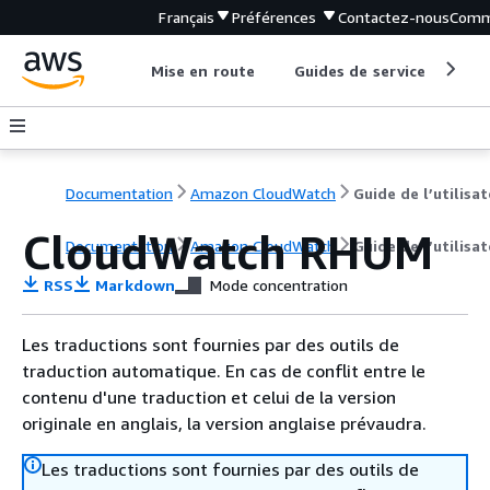
Français
Préférences
Contactez-nous
Comm
Mise en route
Guides de service
Out
Documentation
Amazon CloudWatch
Guide de l’utilisa
CloudWatch RHUM
Documentation
Amazon CloudWatch
Guide de l’utilisa
RSS
Markdown
Mode concentration
Les traductions sont fournies par des outils de
traduction automatique. En cas de conflit entre le
contenu d'une traduction et celui de la version
originale en anglais, la version anglaise prévaudra.
Les traductions sont fournies par des outils de