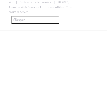
site
Préférences de cookies
© 2026,
Amazon Web Services, Inc. ou ses affiliés. Tous
droits réservés.
Français