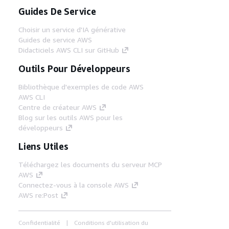
Guides De Service
Choisir un service d'IA générative
Guides de service AWS
Didacticiels AWS CLI sur GitHub
Outils Pour Développeurs
Bibliothèque d'exemples de code AWS
AWS CLI
Centre de créateur AWS
Blog sur les outils AWS pour les
développeurs
Liens Utiles
Téléchargez les documents du serveur MCP
AWS
Connectez-vous à la console AWS
AWS re:Post
Confidentialité
Conditions d'utilisation du