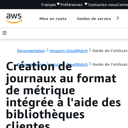
Français
Préférences
Contactez-nous
Comm
Mise en route
Guides de service
Out
Documentation
Amazon CloudWatch
Guide de l’utilisa
Création de
Documentation
Amazon CloudWatch
Guide de l’utilisa
journaux au format
de métrique
intégrée à l'aide des
bibliothèques
clientes