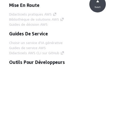
Mise En Route
haut
Didacticiels pratiques AWS
Bibliothèque de solutions AWS
Guides de décision AWS
Guides De Service
Choisir un service d'IA générative
Guides de service AWS
Didacticiels AWS CLI sur GitHub
Outils Pour Développeurs
Bibliothèque d'exemples de code AWS
AWS CLI
Centre de créateur AWS
Blog sur les outils AWS pour les
développeurs
Liens Utiles
Téléchargez les documents du serveur MCP