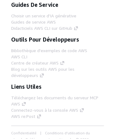
Guides De Service
Choisir un service d'IA générative
Guides de service AWS
Didacticiels AWS CLI sur GitHub
Outils Pour Développeurs
Bibliothèque d'exemples de code AWS
AWS CLI
Centre de créateur AWS
Blog sur les outils AWS pour les
développeurs
Liens Utiles
Téléchargez les documents du serveur MCP
AWS
Connectez-vous à la console AWS
AWS re:Post
Confidentialité
Conditions d'utilisation du