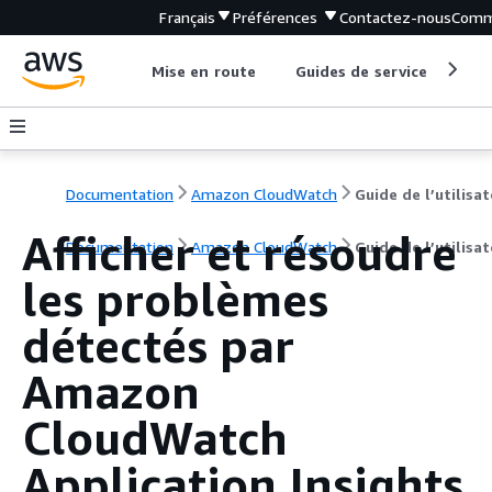
Français
Préférences
Contactez-nous
Comm
Mise en route
Guides de service
Out
Documentation
Amazon CloudWatch
Guide de l’utilisa
Afficher et résoudre
Documentation
Amazon CloudWatch
Guide de l’utilisa
les problèmes
détectés par
Amazon
CloudWatch
Application Insights