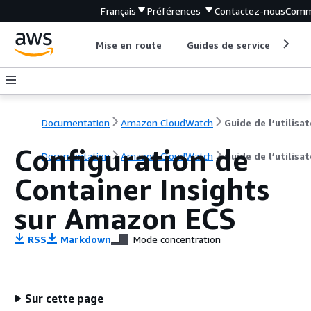
Français
Préférences
Contactez-nous
Comm
Mise en route
Guides de service
Out
Documentation
Amazon CloudWatch
Guide de l’utilisa
Configuration de
Documentation
Amazon CloudWatch
Guide de l’utilisa
Container Insights
sur Amazon ECS
RSS
Markdown
Mode concentration
Sur cette page