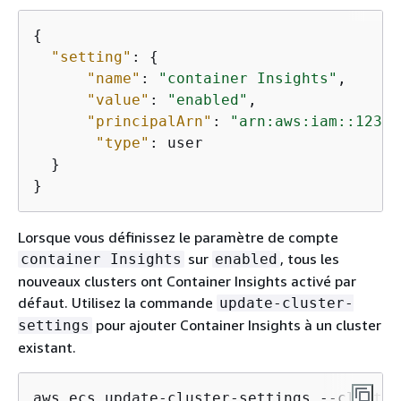
{
"setting"
: 
{
"name"
: 
"container Insights"
,

"value"
: 
"enabled"
,

"principalArn"
: 
"arn:aws:iam::12345
"type"
: user

  }

}
Lorsque vous définissez le paramètre de compte
sur
, tous les
container Insights
enabled
nouveaux clusters ont Container Insights activé par
défaut. Utilisez la commande
update-cluster-
pour ajouter Container Insights à un cluster
settings
existant.
aws ecs update-cluster-settings --cluster