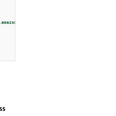
.amazonaws.com"
ss