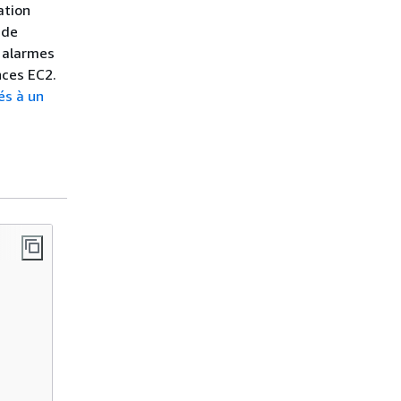
ation
 de
s alarmes
nces EC2.
iés à un