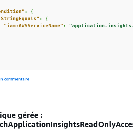
ondition"
: 
{
"StringEquals"
: 
{
"iam:AWSServiceName"
: 
"application-insights


 un commentaire
ique gérée :
chApplicationInsightsReadOnlyAcce