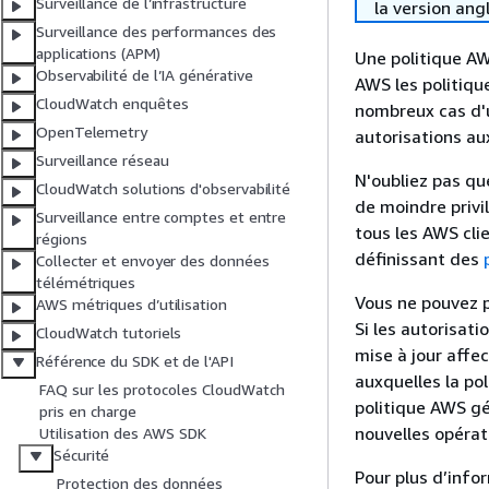
Surveillance de l’infrastructure
la version ang
Surveillance des performances des
applications (APM)
Une politique A
Observabilité de l’IA générative
AWS les politiqu
CloudWatch enquêtes
nombreux cas d'u
OpenTelemetry
autorisations aux
Surveillance réseau
N'oubliez pas qu
CloudWatch solutions d'observabilité
de moindre privil
Surveillance entre comptes et entre
tous les AWS cli
régions
définissant des
Collecter et envoyer des données
télémétriques
Vous ne pouvez p
AWS métriques d’utilisation
Si les autorisat
CloudWatch tutoriels
mise à jour affec
Référence du SDK et de l'API
auxquelles la po
FAQ sur les protocoles CloudWatch
politique AWS gé
pris en charge
nouvelles opérati
Utilisation des AWS SDK
Sécurité
Pour plus d’info
Protection des données