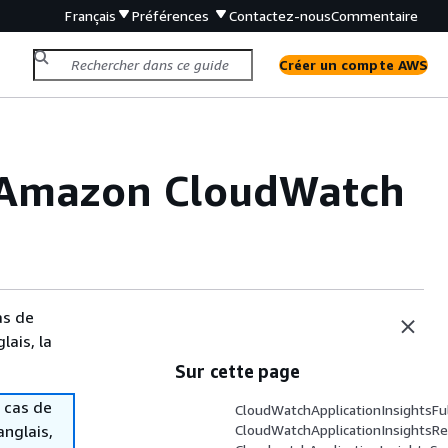
Français
Préférences
Contactez-nous
Commentaire
Créer un compte AWS
r Amazon CloudWatch
as de
lais, la
Sur cette page
 cas de
CloudWatchApplicationInsightsFu
anglais,
CloudWatchApplicationInsightsR