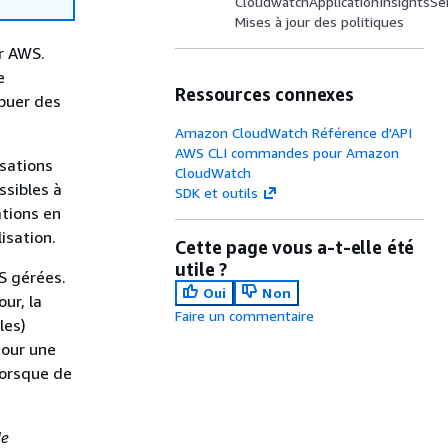
CloudwatchApplicationInsightsSer
Mises à jour des politiques
r AWS.
e
Ressources connexes
ibuer des
Amazon CloudWatch Référence d'API
AWS CLI commandes pour Amazon
isations
CloudWatch
ssibles à
SDK et outils
ations en
isation.
Cette page vous a-t-elle été
utile ?
S gérées.
Oui
Non
ur, la
Faire un commentaire
les)
jour une
lorsque de
de