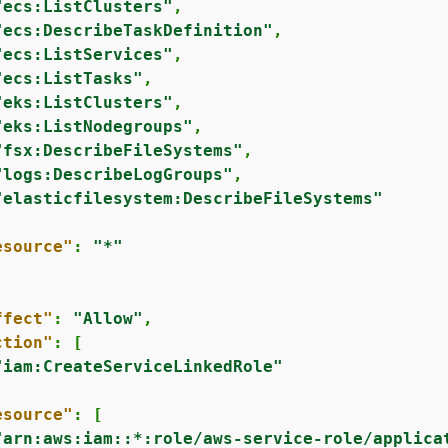
"ecs:ListClusters"
,

"ecs:DescribeTaskDefinition"
,

"ecs:ListServices"
,

"ecs:ListTasks"
,

"eks:ListClusters"
,

"eks:ListNodegroups"
,

"fsx:DescribeFileSystems"
,

"logs:DescribeLogGroups"
,

"elasticfilesystem:DescribeFileSystems"
esource"
: 
"*"
ffect"
: 
"Allow"
,

ction"
: [

"iam:CreateServiceLinkedRole"
esource"
: [

"arn:aws:iam::*:role/aws-service-role/applica