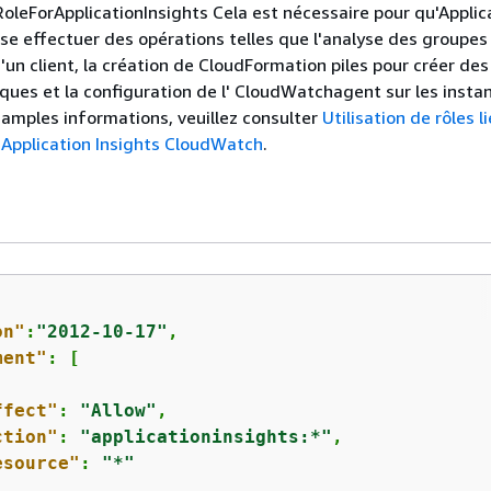
leForApplicationInsights Cela est nécessaire pour qu'Applic
sse effectuer des opérations telles que l'analyse des groupes
'un client, la création de CloudFormation piles pour créer de
iques et la configuration de l' CloudWatchagent sur les insta
 amples informations, veuillez consulter
Utilisation de rôles l
 Application Insights CloudWatch
.
on"
:
"2012-10-17"
,

ment"
: [

ffect"
: 
"Allow"
,

ction"
: 
"applicationinsights:*"
,

esource"
: 
"*"