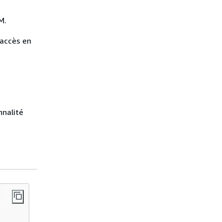
M.
 accès en
nnalité