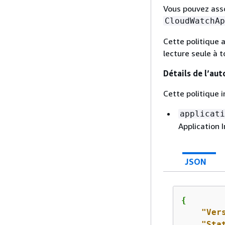
Vous pouvez asso
CloudWatchAp
Cette politique 
lecture seule à t
Détails de l’aut
Cette politique i
applicati
Application I
JSON
{
"Ver
"Sta