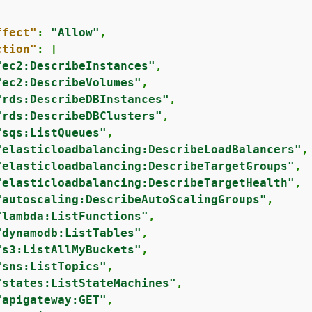
ffect"
: 
"Allow"
,

ction"
: [

"ec2:DescribeInstances"
,

"ec2:DescribeVolumes"
,

"rds:DescribeDBInstances"
,

"rds:DescribeDBClusters"
,

"sqs:ListQueues"
,

"elasticloadbalancing:DescribeLoadBalancers"
,

"elasticloadbalancing:DescribeTargetGroups"
,

"elasticloadbalancing:DescribeTargetHealth"
,

"autoscaling:DescribeAutoScalingGroups"
,

"lambda:ListFunctions"
,

"dynamodb:ListTables"
,

"s3:ListAllMyBuckets"
,

"sns:ListTopics"
,

"states:ListStateMachines"
,

"apigateway:GET"
,
