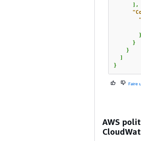
      ],

"C
        }
      }

    }

  ]

}
Faire
AWS polit
CloudWat