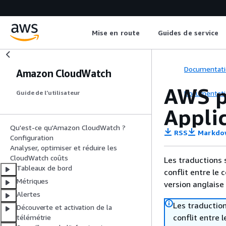
Mise en route
Guides de service
Documentati
Amazon CloudWatch
AWS p
Documentati
Guide de l’utilisateur
Applic
Qu'est-ce qu'Amazon CloudWatch ?
RSS
Markdo
Configuration
Analyser, optimiser et réduire les
CloudWatch coûts
Les traductions 
Tableaux de bord
conflit entre le 
Métriques
version anglaise
Alertes
Les traduction
Découverte et activation de la
conflit entre 
télémétrie