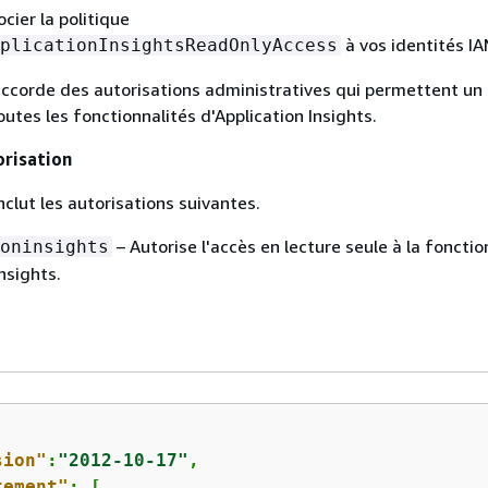
cier la politique
à vos identités IA
plicationInsightsReadOnlyAccess
accorde des autorisations administratives qui permettent un
outes les fonctionnalités d'Application Insights.
orisation
nclut les autorisations suivantes.
– Autorise l'accès en lecture seule à la fonctio
oninsights
nsights.
sion"
:
"2012-10-17"
,

tement"
: [
