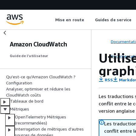
Mise en route
Guides de service
Documentati
Amazon CloudWatch
Utilis
Documentati
Guide de l’utilisateur
graph
Qu'est-ce qu'Amazon CloudWatch ?
RSS
Markdo
Configuration
Analyser, optimiser et réduire les
CloudWatch coûts
Les traductions 
Tableaux de bord
conflit entre le 
Métriques
version anglaise
OpenTelemetry Métriques
(recommandées)
Les traduction
Interrogation de métriques d’autres
conflit entre 
sources de données