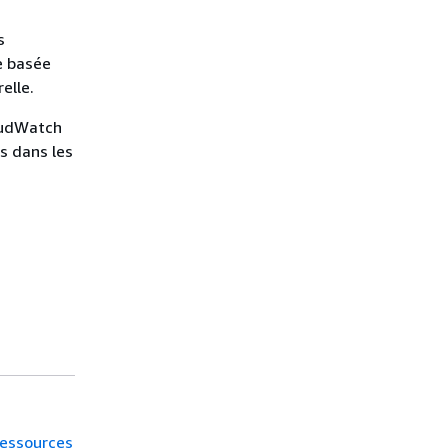
s
e basée
elle.
loudWatch
s dans les
 ressources