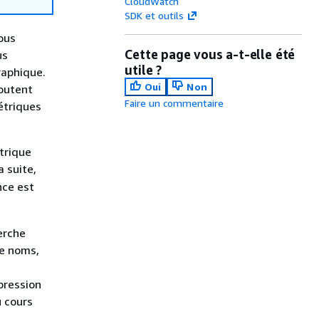
CloudWatch
SDK et outils
ous
Cette page vous a-t-elle été
us
utile ?
raphique.
Oui
Non
outent
Faire un commentaire
étriques
trique
a suite,
nce est
erche
de noms,
pression
 cours