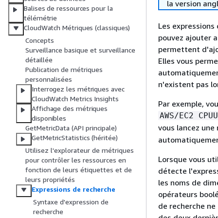
la version ang
Balises de ressources pour la
télémétrie
Les expressions
CloudWatch Métriques (classiques)
pouvez ajouter 
Concepts
permettent d'ajo
Surveillance basique et surveillance
détaillée
Elles vous perm
Publication de métriques
automatiquement
personnalisées
n'existent pas l
Interrogez les métriques avec
CloudWatch Metrics Insights
Par exemple, vou
Affichage des métriques
AWS/EC2 CPUU
disponibles
vous lancez une 
GetMetricData (API principale)
GetMetricStatistics (héritée)
automatiquement
Utilisez l'explorateur de métriques
Lorsque vous uti
pour contrôler les ressources en
fonction de leurs étiquettes et de
détecte l'expres
leurs propriétés
les noms de dime
Expressions de recherche
opérateurs boolé
Syntaxe d'expression de
de recherche ne
recherche
des deux derniè