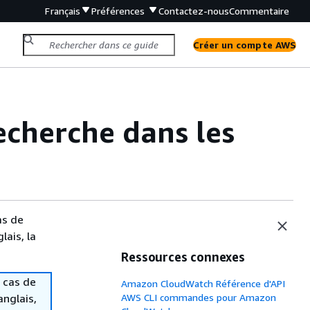
Français
Préférences
Contactez-nous
Commentaire
Créer un compte AWS
recherche dans les
as de
lais, la
Ressources connexes
 cas de
Amazon CloudWatch Référence d'API
anglais,
AWS CLI commandes pour Amazon