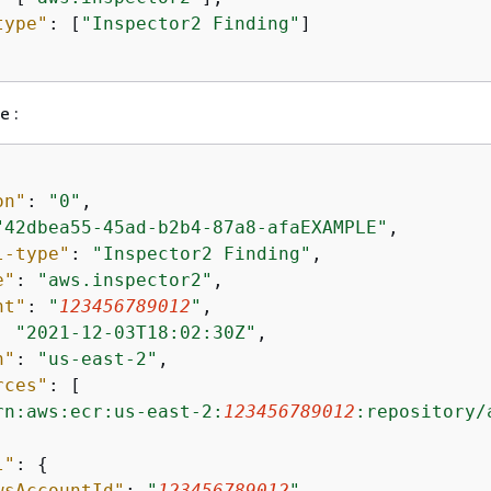
type"
: [
"Inspector2 Finding"
]

e :
on"
: 
"0"
,

"42dbea55-45ad-b2b4-87a8-afaEXAMPLE"
,

l-type"
: 
"Inspector2 Finding"
,

e"
: 
"aws.inspector2"
,

nt"
: 
"
123456789012
"
,

: 
"2021-12-03T18:02:30Z"
,

n"
: 
"us-east-2"
,

rces"
: [

rn:aws:ecr:us-east-2:
123456789012
:repository/
l"
: 
{
wsAccountId"
: 
"
123456789012
"
,
