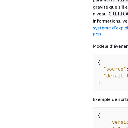
gravité que s'il 
niveau
CRITIC
informations, ve
système d'explo
ECR
.
Modèle d'événem
{
"source"
"detail-
}
Exemple de sorti
{
"versi