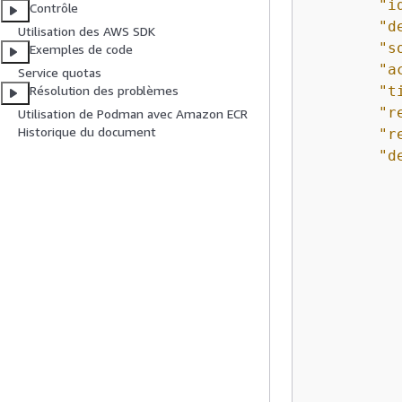
"i
Contrôle
"d
Utilisation des AWS SDK
"s
Exemples de code
"a
Service quotas
"t
Résolution des problèmes
"r
Utilisation de Podman avec Amazon ECR
Historique du document
"r
"d
		