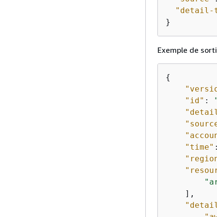
"detail-
}
Exemple de sorti
{
"versi
"id"
: 
"detai
"sourc
"accou
"time"
"regio
"resou
"a
    ],

"detai
"a