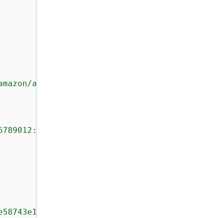
amazon/amazon-ecs-sample"
6789012:repository/amazon/amazon-ecs-sample"
,

e58743e1bf635808231049bbc9d77e5EXAMPLE"
,
