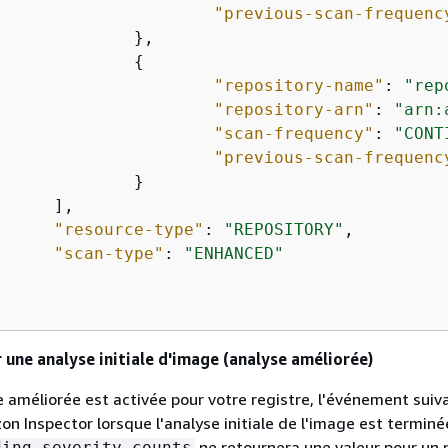
"previous-scan-frequenc
	},

{
"repository-name"
: 
"rep
"repository-arn"
: 
"arn:
"scan-frequency"
: 
"CONT
"previous-scan-frequenc
	}

,

"resource-type"
: 
"REPOSITORY"
,

"scan-type"
: 
"ENHANCED"
une analyse initiale d'image (analyse améliorée)
e améliorée est activée pour votre registre, l'événement suiv
n Inspector lorsque l'analyse initiale de l'image est terminé
ne retournera une valeur pour un 
ding-severity-counts