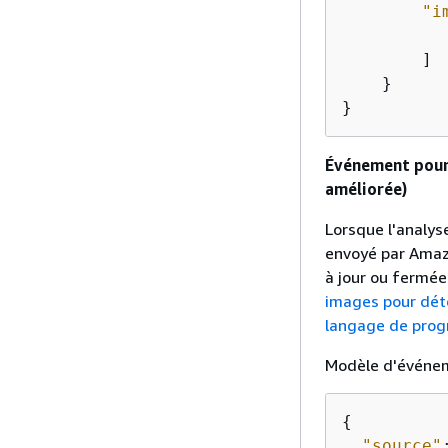
"i
        ]

    }

}
Événement pour 
améliorée)
Lorsque l'analys
envoyé par Amazo
à jour ou fermée
images pour déte
langage de pro
Modèle d'événem
{
"source"