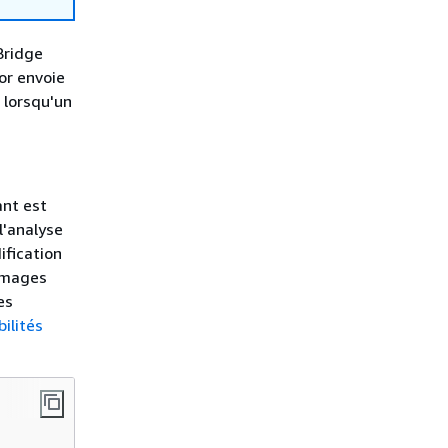
Bridge
or envoie
 lorsqu'un
ant est
l'analyse
ification
'images
es
ilités