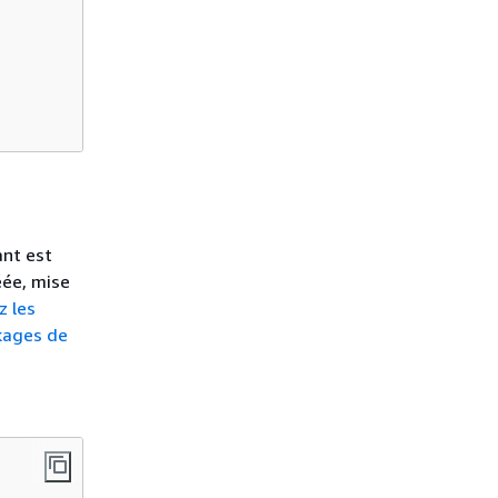
ant est
éée, mise
z les
ckages de