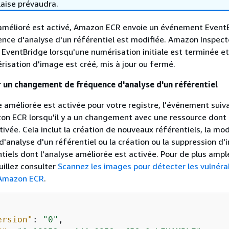
laise prévaudra.
 amélioré est activé, Amazon ECR envoie un événement Event
ence d'analyse d'un référentiel est modifiée. Amazon Inspect
ventBridge lorsqu'une numérisation initiale est terminée et
risation d'image est créé, mis à jour ou fermé.
un changement de fréquence d'analyse d'un référentiel
e améliorée est activée pour votre registre, l'événement suiv
n ECR lorsqu'il y a un changement avec une ressource dont 
ivée. Cela inclut la création de nouveaux référentiels, la mod
d'analyse d'un référentiel ou la création ou la suppression d
tiels dont l'analyse améliorée est activée. Pour de plus ampl
uillez consulter
Scannez les images pour détecter les vulnérab
s Amazon ECR
.
ersion"
: 
"0"
,
