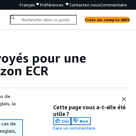
Français
Préférences
Contactez-nous
Commentaire
Créer un compte AWS
oyés pour une
azon ECR
as de
lais, la
Cette page vous a-t-elle été
utile ?
Oui
Non
 cas de
Faire un commentaire
anglais,