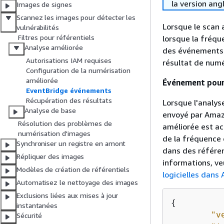
la version ang
Images de signes
Scannez les images pour détecter les
Lorsque le scan
vulnérabilités
Filtres pour référentiels
lorsque la fréqu
Analyse améliorée
des événements E
Autorisations IAM requises
résultat de numé
Configuration de la numérisation
améliorée
Événement pour 
EventBridge événements
Récupération des résultats
Lorsque l'analys
Analyse de base
envoyé par Amazo
Résolution des problèmes de
améliorée est act
numérisation d'images
de la fréquence 
Synchroniser un registre en amont
dans des référen
Répliquer des images
informations, ve
Modèles de création de référentiels
logicielles dan
Automatisez le nettoyage des images
Exclusions liées aux mises à jour
{
instantanées
"v
Sécurité