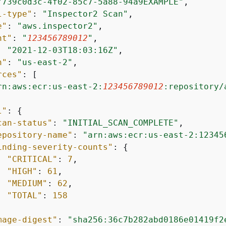
"739c0d3c-4f02-85c7-5a88-94a9EXAMPLE"
,

l-type"
: 
"Inspector2 Scan"
,

e"
: 
"aws.inspector2"
,

nt"
: 
"
123456789012
"
,

: 
"2021-12-03T18:03:16Z"
,

n"
: 
"us-east-2"
,

rces"
: [

rn:aws:ecr:us-east-2:
123456789012
:repository/
l"
: 
{
can-status"
: 
"INITIAL_SCAN_COMPLETE"
,

epository-name"
: 
"arn:aws:ecr:us-east-2:12345
inding-severity-counts"
: 
{
"CRITICAL"
: 
7
,

"HIGH"
: 
61
,

"MEDIUM"
: 
62
,

"TOTAL"
: 
158
mage-digest"
: 
"sha256:36c7b282abd0186e01419f2