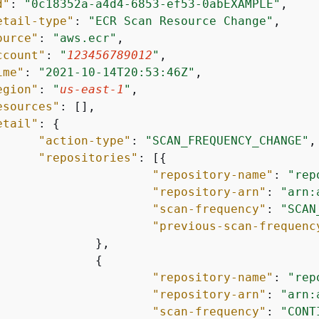
d"
: 
"0c18352a-a4d4-6853-ef53-0abEXAMPLE"
,

etail-type"
: 
"ECR Scan Resource Change"
,

ource"
: 
"aws.ecr"
,

ccount"
: 
"
123456789012
"
,

ime"
: 
"2021-10-14T20:53:46Z"
,

egion"
: 
"
us-east-1
"
,

esources"
: [],

etail"
: 
{
"action-type"
: 
"SCAN_FREQUENCY_CHANGE"
,

"repositories"
: [
{
"repository-name"
: 
"rep
"repository-arn"
: 
"arn:
"scan-frequency"
: 
"SCAN
"previous-scan-frequenc
	},

{
"repository-name"
: 
"rep
"repository-arn"
: 
"arn:
"scan-frequency"
: 
"CONT