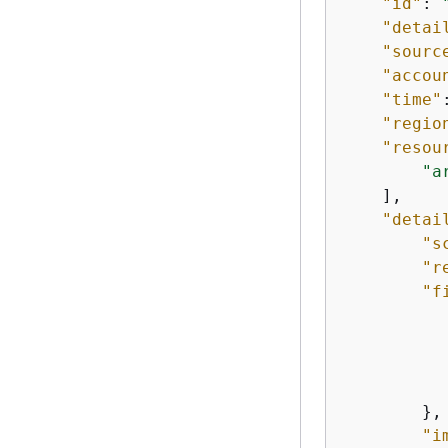
"id"
: 
"detai
"sourc
"accou
"time"
"regio
"resou
"a
    ],

"detai
"s
"r
"f
        },

"i