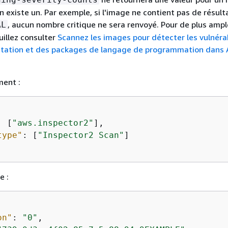
en existe un. Par exemple, si l'image ne contient pas de résult
, aucun nombre critique ne sera renvoyé. Pour de plus amp
AL
uillez consulter
Scannez les images pour détecter les vulnérab
itation et des packages de langage de programmation dans
ent :
: [
"aws.inspector2"
],

type"
: [
"Inspector2 Scan"
]

e :
on"
: 
"0"
,
