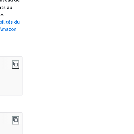
ats au
les
ilités du
 Amazon