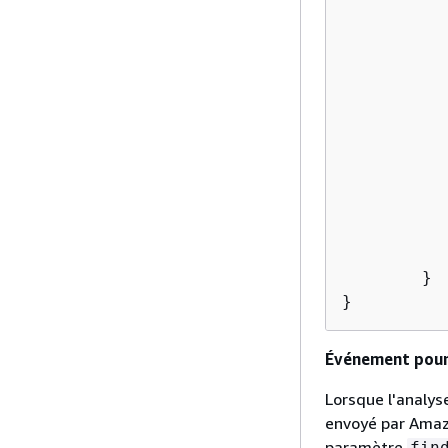
		
		
		]
	}

}
Événement pour 
Lorsque l'analys
envoyé par Amazo
paramètre
fin