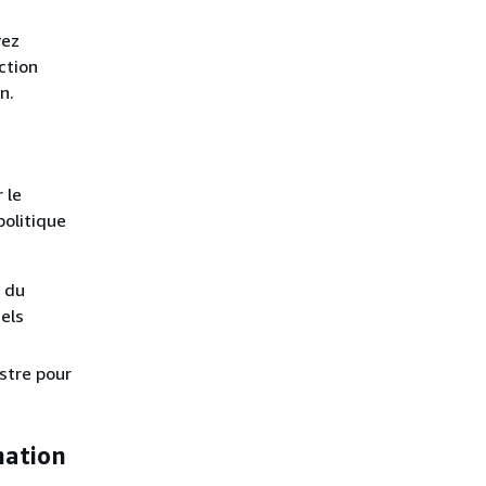
vez
ction
n.
 le
politique
s du
iels
istre pour
nation