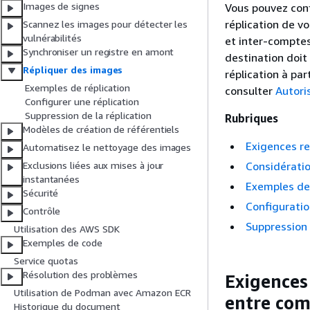
Images de signes
Vous pouvez conf
réplication de v
Scannez les images pour détecter les
vulnérabilités
et inter-comptes
Synchroniser un registre en amont
destination doit 
Répliquer des images
réplication à par
Exemples de réplication
consulter
Autori
Configurer une réplication
Suppression de la réplication
Rubriques
Modèles de création de référentiels
Exigences re
Automatisez le nettoyage des images
Considératio
Exclusions liées aux mises à jour
instantanées
Exemples de
Sécurité
Configuratio
Contrôle
Suppression
Utilisation des AWS SDK
Exemples de code
Service quotas
Résolution des problèmes
Exigences 
Utilisation de Podman avec Amazon ECR
entre com
Historique du document