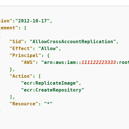
sion"
:
"2012-10-17"
,

tement"
: [

{
"Sid"
: 
"AllowCrossAccountReplication"
,

"Effect"
: 
"Allow"
,

"Principal"
: 
{
"AWS"
: 
"arn:aws:iam::
111122223333
:roo
   },

"Action"
: [

"ecr:ReplicateImage"
,

"ecr:CreateRepository"
   ],

"Resource"
: 
"*"

