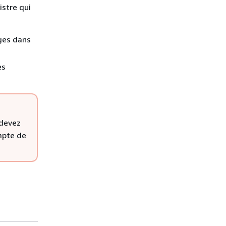
istre qui
ges dans
es
 devez
mpte de