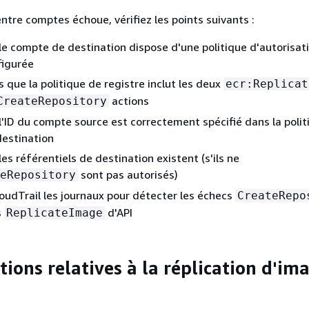
 entre comptes échoue, vérifiez les points suivants :
 le compte de destination dispose d'une politique d'autorisat
figurée
 que la politique de registre inclut les deux
ecr:Replicat
actions
CreateRepository
 l'ID du compte source est correctement spécifié dans la poli
destination
les référentiels de destination existent (s'ils ne
sont pas autorisés)
eRepository
oudTrail les journaux pour détecter les échecs
CreateRepo
s
d'API
ReplicateImage
ions relatives à la réplication d'im