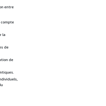
on entre
u compte
r la
es de
ation de
entiques.
ndividuels,
du