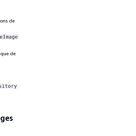
ions de
eImage
tique de
sitory
ages