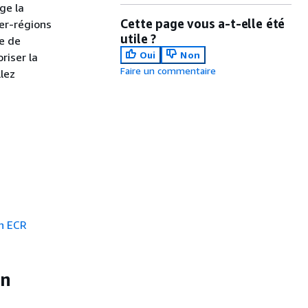
ge la
Cette page vous a-t-elle été
ter-régions
utile ?
te de
Oui
Non
riser la
Faire un commentaire
llez
n ECR
on