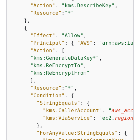
"Action"
: 
"kms:DescribeKey"
,

"Resource"
:
"*"
    },

{
"Effect"
: 
"Allow"
,

"Principal"
: 
{
"AWS"
: 
"arn:aws:iam:
"Action"
: [

"kms:GenerateDataKey*"
,

"kms:ReEncryptTo"
,

"kms:ReEncryptFrom"
      ],

"Resource"
:
"*"
,

"Condition"
: 
{
"StringEquals"
: 
{
"kms:CallerAccount"
: 
"
aws_accou
"kms:ViaService"
: 
"ec2.
region
.a
        },

"ForAnyValue:StringEquals"
: 
{