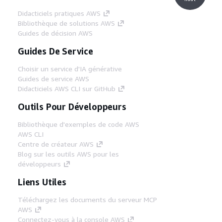
Didacticiels pratiques AWS
Bibliothèque de solutions AWS
Guides de décision AWS
Guides De Service
Choisir un service d'IA générative
Guides de service AWS
Didacticiels AWS CLI sur GitHub
Outils Pour Développeurs
Bibliothèque d'exemples de code AWS
AWS CLI
Centre de créateur AWS
Blog sur les outils AWS pour les
développeurs
Liens Utiles
Téléchargez les documents du serveur MCP
AWS
Connectez-vous à la console AWS