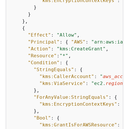
"kms:EncryptionContextKeys"
: 
"a
        }

      }

    },

{
"Effect"
: 
"Allow"
,

"Principal"
: 
{
"AWS"
: 
"arn:aws:iam:
"Action"
: 
"kms:CreateGrant"
,

"Resource"
:
"*"
,

"Condition"
: 
{
"StringEquals"
: 
{
"kms:CallerAccount"
: 
"
aws_accou
"kms:ViaService"
: 
"ec2.
region
.a
        },

"ForAnyValue:StringEquals"
: 
{
"kms:EncryptionContextKeys"
: 
"a
        },

"Bool"
: 
{
"kms:GrantIsForAWSResource"
: 
tr