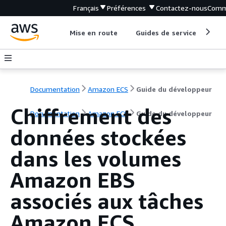
Français
Préférences
Contactez-nous
Comm
Mise en route
Guides de service
Out
Documentation
Amazon ECS
Guide du développeur
Chiffrement des
Documentation
Amazon ECS
Guide du développeur
données stockées
dans les volumes
Amazon EBS
associés aux tâches
Amazon ECS