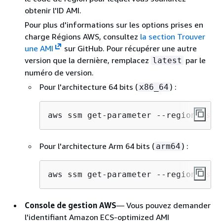
obtenir l'ID AMI.
Pour plus d'informations sur les options prises en
charge Régions AWS, consultez
la section Trouver
une AMI
sur GitHub. Pour récupérer une autre
version que la dernière, remplacez
par le
latest
numéro de version.
Pour l'architecture 64 bits (
) :
x86_64
aws ssm get-parameter --region 
us-e
Pour l'architecture Arm 64 bits (
) :
arm64
aws ssm get-parameter --region 
us-e
Console de gestion AWS
— Vous pouvez demander
l'identifiant Amazon ECS-optimized AMI