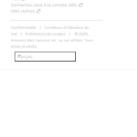
Connectez-vous à la console AWS
AWS re:Post
Confidentialité
Conditions d'utilisation du
site
Préférences de cookies
© 2026,
Amazon Web Services, Inc. ou ses affiliés. Tous
droits réservés.
Français