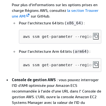
Pour plus d'informations sur les options prises en
charge Régions AWS, consultez
la section Trouver
une AMI
sur GitHub.
Pour l'architecture 64 bits (
) :
x86_64
aws ssm get-parameter --region 
us-e
Pour l'architecture Arm 64 bits (
) :
arm64
aws ssm get-parameter --region 
us-e
Console de gestion AWS
: vous pouvez interroger
l'ID d'AMI optimisée pour Amazon ECS
recommandée à l'aide d'une URL dans l' Console de
gestion AWS. L'URL ouvre la console Amazon EC2
Systems Manager avec la valeur de l'ID du