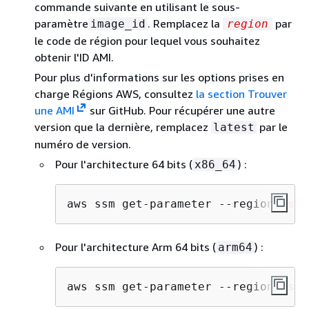
commande suivante en utilisant le sous-
paramètre
. Remplacez la
par
image_id
region
le code de région pour lequel vous souhaitez
obtenir l'ID AMI.
Pour plus d'informations sur les options prises en
charge Régions AWS, consultez
la section Trouver
une AMI
sur GitHub. Pour récupérer une autre
version que la dernière, remplacez
par le
latest
numéro de version.
Pour l'architecture 64 bits (
) :
x86_64
aws ssm get-parameter --region 
us-e
Pour l'architecture Arm 64 bits (
) :
arm64
aws ssm get-parameter --region 
us-e