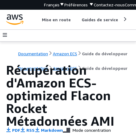
Français
Préférences
Contactez-nous
Comm
Mise en route
Guides de service
Out
Documentation
Amazon ECS
Guide du développeur
Récupération
Documentation
Amazon ECS
Guide du développeur
d'Amazon ECS-
optimized Flacon
Rocket
Métadonnées AMI
PDF
RSS
Markdown
Mode concentration