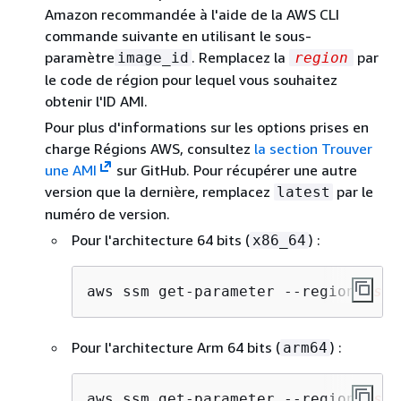
Amazon recommandée à l'aide de la AWS CLI
commande suivante en utilisant le sous-
paramètre
. Remplacez la
par
image_id
region
le code de région pour lequel vous souhaitez
obtenir l'ID AMI.
Pour plus d'informations sur les options prises en
charge Régions AWS, consultez
la section Trouver
une AMI
sur GitHub. Pour récupérer une autre
version que la dernière, remplacez
par le
latest
numéro de version.
Pour l'architecture 64 bits (
) :
x86_64
aws ssm get-parameter --region 
us-e
Pour l'architecture Arm 64 bits (
) :
arm64
aws ssm get-parameter --region 
us-e