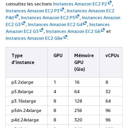
consultez les sections
Instances Amazon EC2 P2
,
Instances Amazon EC2 P3
,
Instances Amazon EC2
P4d
,
Instances Amazon EC2 P5
,
Instances Amazon
EC2 G3
,
Instances Amazon EC2 G4
,
Instances
Amazon EC2 G5
,
Instances Amazon EC2 G6
et
Instances Amazon EC2 G6e
.
Type
GPU
Mémoire
vCPUs
d’instance
GPU
(Gio)
p3.2xlarge
1
16
8
p3.8xlarge
4
64
32
p3.16xlarge
8
128
64
p3dn.24xlarge
8
256
96
p4d.24xlarge
8
320
96