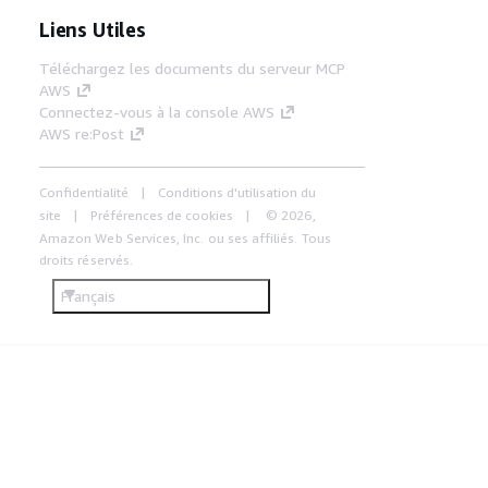
Liens Utiles
Téléchargez les documents du serveur MCP
AWS
Connectez-vous à la console AWS
AWS re:Post
Confidentialité
Conditions d'utilisation du
site
Préférences de cookies
© 2026,
Amazon Web Services, Inc. ou ses affiliés. Tous
droits réservés.
Français