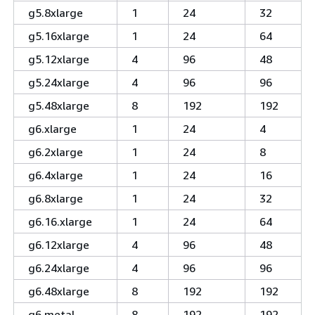
g5.8xlarge
1
24
32
g5.16xlarge
1
24
64
g5.12xlarge
4
96
48
g5.24xlarge
4
96
96
g5.48xlarge
8
192
192
g6.xlarge
1
24
4
g6.2xlarge
1
24
8
g6.4xlarge
1
24
16
g6.8xlarge
1
24
32
g6.16.xlarge
1
24
64
g6.12xlarge
4
96
48
g6.24xlarge
4
96
96
g6.48xlarge
8
192
192
g6.metal
8
192
192