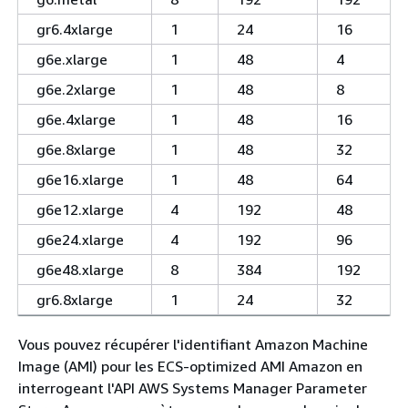
gr6.4xlarge
1
24
16
g6e.xlarge
1
48
4
g6e.2xlarge
1
48
8
g6e.4xlarge
1
48
16
g6e.8xlarge
1
48
32
g6e16.xlarge
1
48
64
g6e12.xlarge
4
192
48
g6e24.xlarge
4
192
96
g6e48.xlarge
8
384
192
gr6.8xlarge
1
24
32
Vous pouvez récupérer l'identifiant Amazon Machine
Image (AMI) pour les ECS-optimized AMI Amazon en
interrogeant l'API AWS Systems Manager Parameter