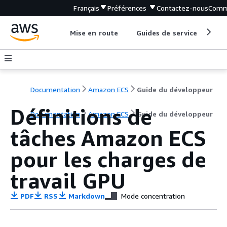
Français
Préférences
Contactez-nous
Comm
Mise en route
Guides de service
Out
Documentation
Amazon ECS
Guide du développeur
Définitions de
Documentation
Amazon ECS
Guide du développeur
tâches Amazon ECS
pour les charges de
travail GPU
PDF
RSS
Markdown
Mode concentration