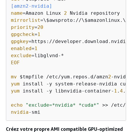
[amzn2-nvidia]
name
=Amazon Linux 
2
mirrorlist
=\$awsproto://\$amazonlinux.\$a
priority
=
20
gpgcheck
=
1
gpgkey
=https://developer.download.nvidia.
enabled
=
1
exclude
EOF
mv
 $tmpfile /etc/yum.repos.d/amzn
2
yum
 install -y system-release-nvidia cuda
yum
 install -y libnvidia-container-
1
.
4
.
0
 
echo
"exclude=*nvidia* *cuda*"
nvidia
-smi
Créez votre propre AMI compatible GPU-optimized