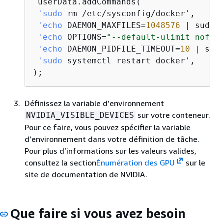
 userData.addCommands(

'sudo
 rm /etc/sysconfig/docker',

'echo
 DAEMON_MAXFILES=
1048576
 | sudo 
'echo
 OPTIONS=
"--default-ulimit nofil
'echo
 DAEMON_PIDFILE_TIMEOUT=
10
 | sud
'sudo
 systemctl restart docker',

);
Définissez la variable d’environnement
sur votre conteneur.
NVIDIA_VISIBLE_DEVICES
Pour ce faire, vous pouvez spécifier la variable
d’environnement dans votre définition de tâche.
Pour plus d’informations sur les valeurs valides,
consultez la section
Énumération des GPU
sur le
site de documentation de NVIDIA.
Que faire si vous avez besoin