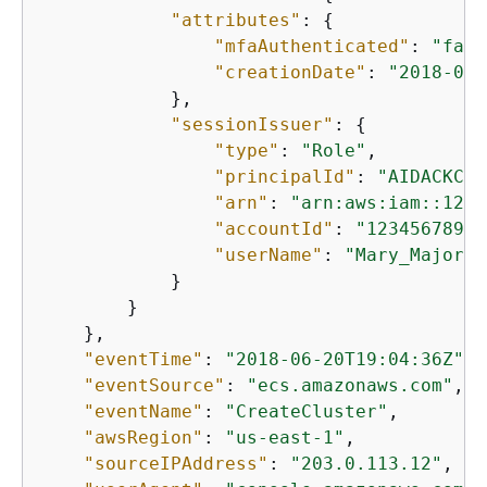
"attributes"
: 
{
"mfaAuthenticated"
: 
"fals
"creationDate"
: 
"2018-06-
            },

"sessionIssuer"
: 
{
"type"
: 
"Role"
,

"principalId"
: 
"AIDACKCEV
"arn"
: 
"arn:aws:iam::1234
"accountId"
: 
"12345678901
"userName"
: 
"Mary_Major"
            }

        }

    },

"eventTime"
: 
"2018-06-20T19:04:36Z"
,

"eventSource"
: 
"ecs.amazonaws.com"
,

"eventName"
: 
"CreateCluster"
,

"awsRegion"
: 
"us-east-1"
,

"sourceIPAddress"
: 
"203.0.113.12"
,
