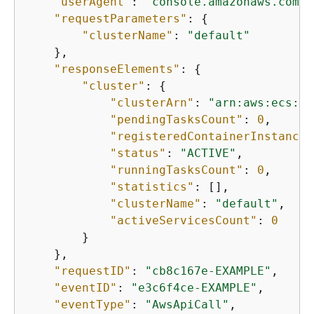
"userAgent"
: 
"console.amazonaws.com"
,

"requestParameters"
: 
{
"clusterName"
: 
"default"
    },

"responseElements"
: 
{
"cluster"
: 
{
"clusterArn"
: 
"arn:aws:ecs:us
"pendingTasksCount"
: 
0
,

"registeredContainerInstances
"status"
: 
"ACTIVE"
,

"runningTasksCount"
: 
0
,

"statistics"
: [],

"clusterName"
: 
"default"
,

"activeServicesCount"
: 
0
        }

    },

"requestID"
: 
"cb8c167e-EXAMPLE"
,

"eventID"
: 
"e3c6f4ce-EXAMPLE"
,

"eventType"
: 
"AwsApiCall"
,
