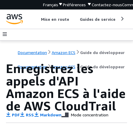
Français
Préférences
Contactez-nous
Comm
Mise en route
Guides de service
Out
Documentation
Amazon ECS
Guide du développeur
Enregistrez les
Documentation
Amazon ECS
Guide du développeur
appels d'API
Amazon ECS à l'aide
de AWS CloudTrail
PDF
RSS
Markdown
Mode concentration