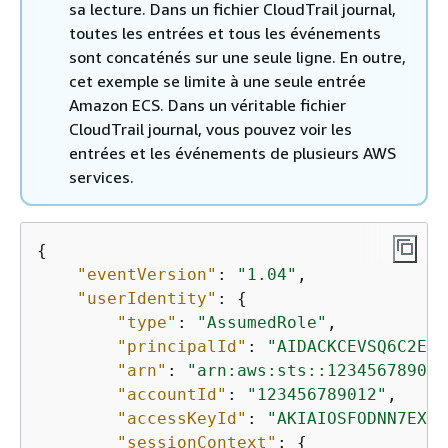
sa lecture. Dans un fichier CloudTrail journal,
toutes les entrées et tous les événements
sont concaténés sur une seule ligne. En outre,
cet exemple se limite à une seule entrée
Amazon ECS. Dans un véritable fichier
CloudTrail journal, vous pouvez voir les
entrées et les événements de plusieurs AWS
services.
{
"eventVersion"
: 
"1.04"
,

"userIdentity"
: 
{
"type"
: 
"AssumedRole"
,

"principalId"
: 
"AIDACKCEVSQ6C2EXA
"arn"
: 
"arn:aws:sts::123456789012
"accountId"
: 
"123456789012"
,

"accessKeyId"
: 
"AKIAIOSFODNN7EXAM
"sessionContext"
: 
{