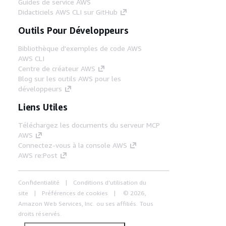
Guides de service AWS
Didacticiels AWS CLI sur GitHub
Outils Pour Développeurs
Bibliothèque d'exemples de code AWS
AWS CLI
Centre de créateur AWS
Blog sur les outils AWS pour les
développeurs
Liens Utiles
Téléchargez les documents du serveur MCP
AWS
Connectez-vous à la console AWS
AWS re:Post
Confidentialité
Conditions d'utilisation du
site
Préférences de cookies
© 2026,
Amazon Web Services, Inc. ou ses affiliés. Tous
droits réservés.