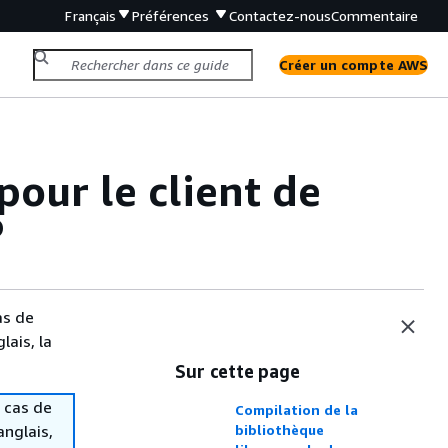
Français
Préférences
Contactez-nous
Commentaire
Créer un compte AWS
our le client de
P
as de
lais, la
Sur cette page
 cas de
Compilation de la
anglais,
bibliothèque