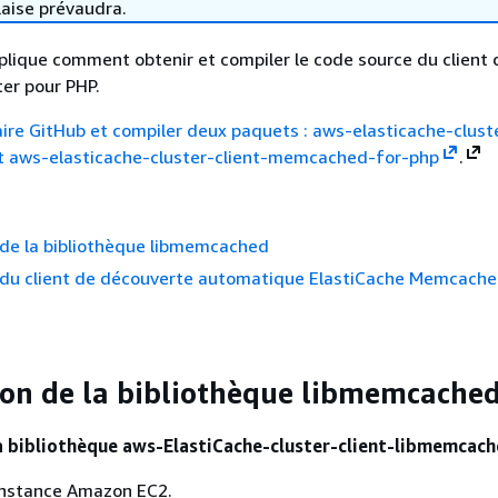
laise prévaudra.
plique comment obtenir et compiler le code source du client 
ter pour PHP.
ire GitHub et compiler deux paquets : aws-elasticache-cluste
t
aws-elasticache-cluster-client-memcached-for-php
.
 de la bibliothèque libmemcached
 du client de découverte automatique ElastiCache Memcache
on de la bibliothèque libmemcache
a bibliothèque aws-ElastiCache-cluster-client-libmemcac
instance Amazon EC2.