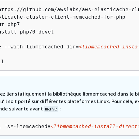
https://github.com/awslabs/aws-elasticache-clu
sticache-cluster-client-memcached-for-php 

t php7

nstall php70-devel

e --with-libmemcached-dir=
<libmemcached-insta
ll
ez lier statiquement la bibliothèque libmemcached dans le bi
u'il soit porté sur différentes plateformes Linux. Pour cela, 
nde suivante avant
:
make
i "s#-lmemcached#
<libmemcached-install-direct