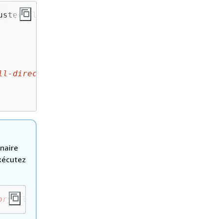
ster-client-memcached-for-php.git

ll-directory>
 --disable-memcached-sasl

naire
exécutez
ory>
/lib/libmemcached.a -lcrypt -lpthread -lm