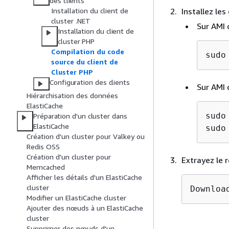
des clients
Installez le
Installation du client de
cluster .NET
Sur AMI
Installation du client de
cluster PHP
Compilation du code
sudo
source du client de
Cluster PHP
Configuration des clients
Sur AMI 
Hiérarchisation des données
ElastiCache
sudo
Préparation d'un cluster dans
ElastiCache
sudo
Création d'un cluster pour Valkey ou
Redis OSS
Création d'un cluster pour
Extrayez le 
Memcached
Afficher les détails d'un ElastiCache
cluster
Downloa
Modifier un ElastiCache cluster
Ajouter des nœuds à un ElastiCache
cluster
Supprimer des nœuds d'un