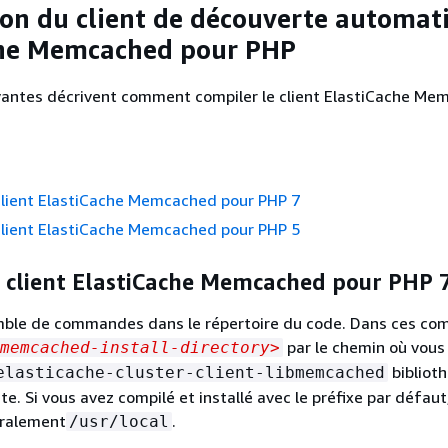
on du client de découverte automat
che Memcached pour PHP
ivantes décrivent comment compiler le client ElastiCache M
client ElastiCache Memcached pour PHP 7
client ElastiCache Memcached pour PHP 5
e client ElastiCache Memcached pour PHP 
mble de commandes dans le répertoire du code. Dans ces c
par le chemin où vous
memcached-install-directory>
bibliot
elasticache-cluster-client-libmemcached
e. Si vous avez compilé et installé avec le préfixe par défaut
éralement
.
/usr/local