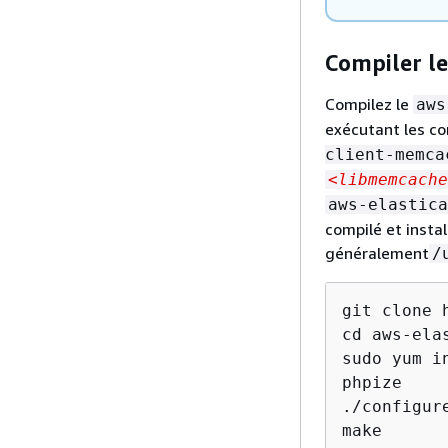
Compiler l
Compilez le
aws
exécutant les c
client-memca
<libmemcache
aws-elastica
compilé et instal
généralement
/
git clone 
cd aws-ela
sudo yum i
phpize

./configur
make
