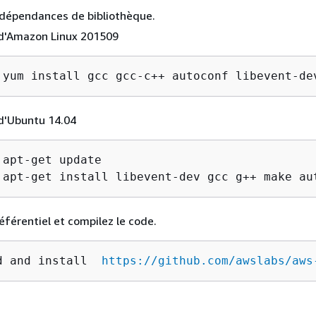
s dépendances de bibliothèque.
 d'Amazon Linux 201509
 yum install gcc gcc-c++ autoconf libevent-de
d'Ubuntu 14.04
 apt-get update

 apt-get install libevent-dev gcc g++ make au
référentiel et compilez le code.
d and install 
 https://github.com/awslabs/aws