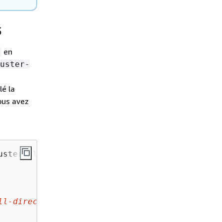
5
en
uster-
lé la
ous avez
ster-client-memcached-for-php.git

ll-directory>