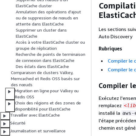
Compilati
ElastiCache cluster
Annulation des opérations d'ajout
ElastiCa
ou de suppression de nœuds en
attente dans ElastiCache
Les sections su
Supprimer un cluster dans
Auto Discovery
ElastiCache
Accès à votre ElastiCache cluster ou
Rubriques
groupe de réplication
Recherche de points de terminaison
Compiler le 
de connexion dans ElastiCache
Des éclats dans ElastiCache
Compiler le 
Comparaison de clusters Valkey,
Memcached et Redis OSS basés sur
Compiler l
des nœuds
Migration en ligne pour Valkey ou
Redis OSS
Exécutez l'ense
Choix des régions et des zones de
remplacez
<lib
disponibilité pour ElastiCache
installé la
aws-
Travailler avec ElastiCache
l'étape précédent
Sécurité
chemin est gén
Journalisation et surveillance