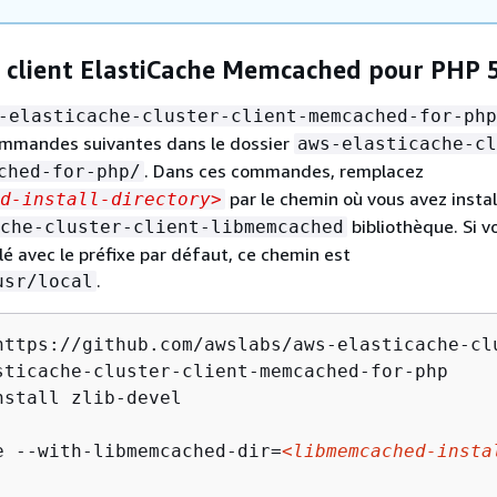
e client ElastiCache Memcached pour PHP 
-elasticache-cluster-client-memcached-for-php
ommandes suivantes dans le dossier
aws-elasticache-cl
. Dans ces commandes, remplacez
ched-for-php/
par le chemin où vous avez instal
d-install-directory>
bibliothèque. Si v
che-cluster-client-libmemcached
lé avec le préfixe par défaut, ce chemin est
.
usr/local
https://github.com/awslabs/aws-elasticache-clu
sticache-cluster-client-memcached-for-php 

nstall zlib-devel

e --with-libmemcached-dir=
<libmemcached-insta