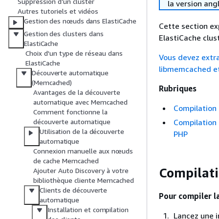
Suppression d’un cluster
la version ang
Autres tutoriels et vidéos
Gestion des nœuds dans ElastiCache
Cette section ex
Gestion des clusters dans
ElastiCache clus
ElastiCache
Choix d'un type de réseau dans
Vous devez extra
ElastiCache
libmemcached e
Découverte automatique
(Memcached)
Rubriques
Avantages de la découverte
automatique avec Memcached
Compilation
Comment fonctionne la
Compilation
découverte automatique
Utilisation de la découverte
PHP
automatique
Connexion manuelle aux nœuds
de cache Memcached
Compilati
Ajouter Auto Discovery à votre
bibliothèque cliente Memcached
Clients de découverte
Pour compiler l
automatique
Installation et compilation
Lancez une 