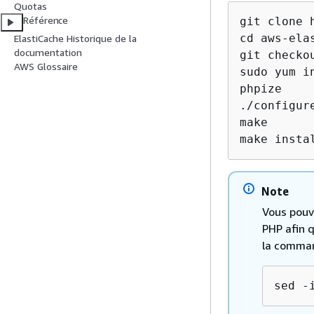
Quotas
Référence
git clone 
cd aws-ela
ElastiCache Historique de la
documentation
git checkou
AWS Glossaire
sudo yum i
phpize

./configur
make

make insta
Note
Vous pouv
PHP afin q
la comma
sed -