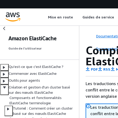
Mise en route
Guides de service
Documentati
Amazon ElastiCache
Compil
Documentati
Guide de l’utilisateur
Elast
Qu'est-ce que c'est ElastiCache ?
PDF
RSS
M
Commencer avec ElastiCache
Outils pour agents
Les traductions 
Création et gestion d'un cluster basé
conflit entre le 
sur des nœuds ElastiCache
version anglaise
Composants et fonctionnalités
ElastiCache terminologie
Les traduction
Tutoriel : Comment créer un cluster
conflit entre 
basé sur des nœuds ElastiCache