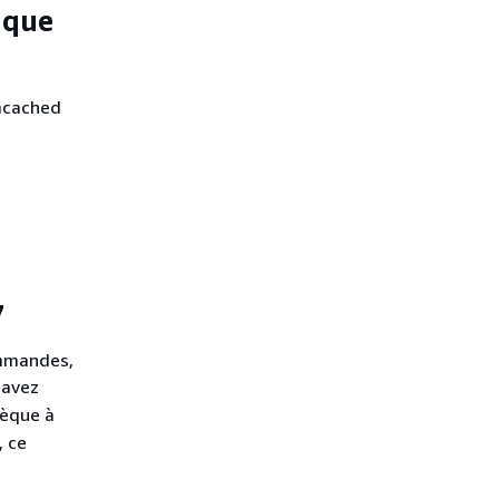
ique
emcached
7
ommandes,
 avez
hèque à
, ce