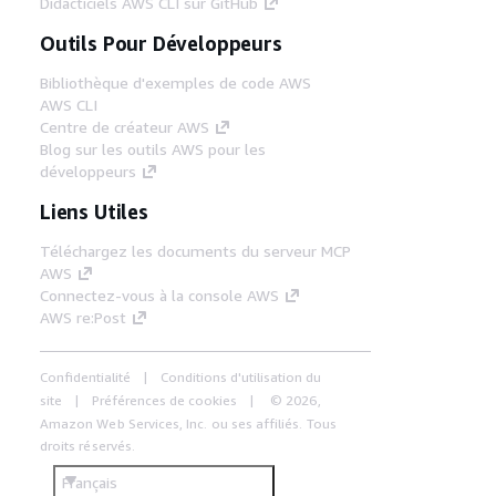
Didacticiels AWS CLI sur GitHub
Outils Pour Développeurs
Bibliothèque d'exemples de code AWS
AWS CLI
Centre de créateur AWS
Blog sur les outils AWS pour les
développeurs
Liens Utiles
Téléchargez les documents du serveur MCP
AWS
Connectez-vous à la console AWS
AWS re:Post
Confidentialité
Conditions d'utilisation du
site
Préférences de cookies
© 2026,
Amazon Web Services, Inc. ou ses affiliés. Tous
droits réservés.
Français