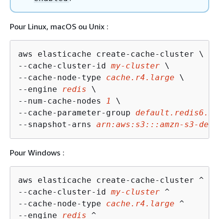
Pour Linux, macOS ou Unix :
aws elasticache create-cache-cluster \

--cache-cluster-id 
my-cluster
 \

--cache-node-type 
cache.r4.large
 \

--engine 
redis
 \

--num-cache-nodes 
1
 \

--cache-parameter-group 
default.redis6.x
 
--snapshot-arns 
arn:aws:s3:::amzn-s3-demo
Pour Windows :
aws elasticache create-cache-cluster ^

--cache-cluster-id 
my-cluster
 ^

--cache-node-type 
cache.r4.large
 ^

--engine 
redis
 ^
