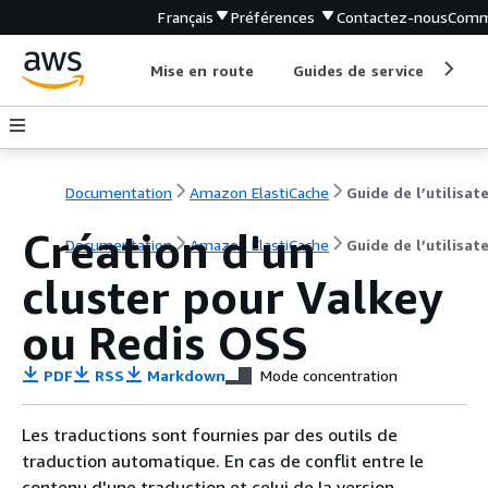
Français
Préférences
Contactez-nous
Comm
Mise en route
Guides de service
Out
Documentation
Amazon ElastiCache
Guide de l’utilisat
Création d'un
Documentation
Amazon ElastiCache
Guide de l’utilisat
cluster pour Valkey
ou Redis OSS
PDF
RSS
Markdown
Mode concentration
Les traductions sont fournies par des outils de
traduction automatique. En cas de conflit entre le
contenu d'une traduction et celui de la version