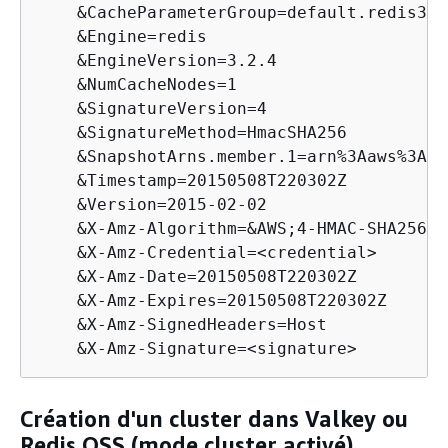
    &CacheParameterGroup=default.redis3.2

    &Engine=redis

    &EngineVersion=3.2.4

    &NumCacheNodes=1

    &SignatureVersion=4       

    &SignatureMethod=HmacSHA256

    &SnapshotArns.member.1=arn%3Aaws%3As3
    &Timestamp=20150508T220302Z

    &Version=2015-02-02

    &X-Amz-Algorithm=&AWS;4-HMAC-SHA256

    &X-Amz-Credential=<credential>

    &X-Amz-Date=20150508T220302Z

    &X-Amz-Expires=20150508T220302Z

    &X-Amz-SignedHeaders=Host

    &X-Amz-Signature=<signature>
Création d'un cluster dans Valkey ou
Redis OSS (mode cluster activé)